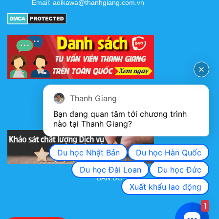
Email:
aoikawa@thanhgiang.com.vn
FANPAGE
Thanh Giang
Bạn đang quan tâm tới chương trình 
nào tại Thanh Giang? 
KHẢO SÁT CHẤT LƯỢNG DỊCH VỤ
Du học Nhật Bản
Du học Hàn Quốc
Du học Đài Loan
Du học Đức
BẢN ĐỒ
Xuất khẩu lao động
1