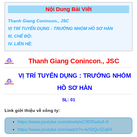
Nội Dung Bài Viết
Thanh Giang Conincon., JSC
VỊ TRÍ TUYỂN DỤNG : TRƯỞNG NHÓM HỒ SƠ HÀN
III. CHẾ ĐỘ:
IV. LIÊN HỆ:
Thanh Giang Conincon., JSC
VỊ TRÍ TUYỂN DỤNG : TRƯỞNG NHÓM
HỒ SƠ HÀN
SL: 01
Link giới thiệu về công ty:
https://www.youtube.com/shorts/eC9ODa4o4-A
https://www.youtube.com/watch?v=lvS2Qu3Zq6A