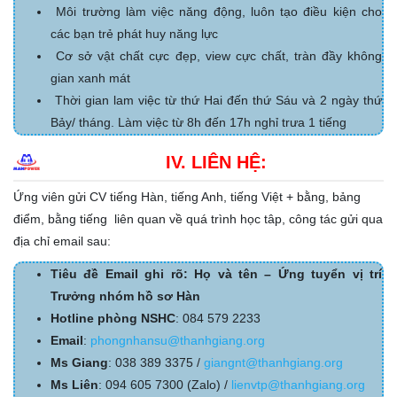
Môi trường làm việc năng động, luôn tạo điều kiện cho
các bạn trẻ phát huy năng lực
Cơ sở vật chất cực đẹp, view cực chất, tràn đầy không
gian xanh mát
Thời gian lam việc từ thứ Hai đến thứ Sáu và 2 ngày thứ
Bảy/ tháng. Làm việc từ 8h đến 17h nghỉ trưa 1 tiếng
IV. LIÊN HỆ:
Ứng viên gửi CV tiếng Hàn, tiếng Anh, tiếng Việt + bằng, bảng
điểm, bằng tiếng liên quan về quá trình học tâp, công tác gửi qua
địa chỉ email sau:
Tiêu đề Email ghi rõ: Họ và tên – Ứng tuyển vị trí
Trưởng nhóm hồ sơ Hàn
Hotline phòng NSHC
: 084 579 2233
Email
:
phongnhansu@thanhgiang.org
Ms Giang
: 038 389 3375 /
giangnt@thanhgiang.org
Ms Liên
: 094 605 7300 (Zalo) /
lienvtp@thanhgiang.org