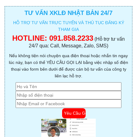
TƯ VẤN XKLĐ NHẬT BẢN 24/7
HỖ TRỢ TƯ VẤN TRỰC TUYẾN VÀ THỦ TỤC ĐĂNG KÝ
THAM GIA
HOTLINE:
091.858.2233
(Hỗ trợ tư vấn
24/7 qua: Call, Message, Zalo, SMS)
Nếu không tiện nói chuyện qua điện thoại hoặc nhắn tin ngay
lúc này, bạn có thể YÊU CẦU GỌI LẠI bằng việc nhập số điện
thoại vào form bên dưới để được cán bộ tư vấn của công ty
liên lạc hỗ trợ.