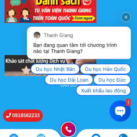
FANPAGE
Thanh Giang
Bạn đang quan tâm tới chương trình 
nào tại Thanh Giang? 
KHẢO SÁT CHẤT LƯỢNG DỊCH VỤ
Du học Nhật Bản
Du học Hàn Quốc
Du học Đài Loan
Du học Đức
BẢN ĐỒ
Xuất khẩu lao động
1
0918582233