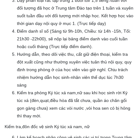
Dạy phân loại rác tập trung 1 buổi tối/ 1,5 tiếng /tuần với
đối tượng đã học ở Trung tâm Đào tạo trên 1 tuần và xuyên
suốt tuần đầu với đối tượng mới nhập học. Kết hợp học vào
thời gian dạy nội quy ở mục 1. (Trực tiếp dạy)
Điểm danh sĩ số (Sáng từ 9h-10h, Chiều: từ 14h -15h, Tối:
21h30 -22h00), sẽ nộp lại bảng điểm danh vào cuối tuần
hoặc cuối tháng (Trực tiếp điểm danh).
Hướng dẫn, theo dõi việc thu, cất giữ điện thoại, kiểm tra
đột xuất cũng như thường xuyên việc tuân thủ nội quy, quy
định trong phòng ở của học viên vào giờ nghỉ. Chịu trách
nhiệm hướng dẫn học sinh-nhân viên thể dục lúc 7h30
sáng
Kiểm tra phòng Ký túc xá nam,nữ sau khi học sinh rời Ký
túc xá (đèn,quạt,điều hòa đã tắt chưa, quần áo chăn gối
gọn gàng chưa) xem các vòi nước ,vòi hoa sen có bị hỏng
thì thay mới.
Kiểm tra,đôn đốc vệ sinh Ký túc xá nam, nữ
Làm kế hoạch phân công vệ sinh các vị trí trong Trung tâm