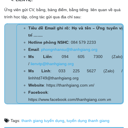
Ứng viên gửi CV, bằng, bảng điểm, bằng tiếng liên quan về quá
trình học tập, công tác gửi qua địa chỉ sau:
Tiêu đề Email ghi rõ: Họ và tên – Ứng tuyển vị
trí …….
Hotline phòng NSHC
: 084 579 2233
Email
:
phongnhansu@thanhgiang.org
Ms Liên
: 094 605 7300 (Zalo)
/
lienvtp@thanhgiang.org
Ms Linh
: 033 225 5627 (Zalo) /
linhhtd749@thanhgiang.org
Website
: https://thanhgiang.com.vn/
Facebook
:
https://www.facebook.com/thanhgiang.com.vn
Tags:
thanh giang tuyển dụng
,
tuyển dụng thanh giang