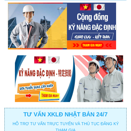
TƯ VẤN XKLĐ NHẬT BẢN 24/7
HỖ TRỢ TƯ VẤN TRỰC TUYẾN VÀ THỦ TỤC ĐĂNG KÝ
THAM GIA