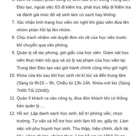
Đào tạo, ngoài việc 6S đi kiểm tra, phải trực tiếp đi Kiểm tra
và đánh giá mức độ vệ sinh làm có sạch hay không.
Xác nhận tình trạng học viên xin nghỉ khi giáo viên đưa lên
nhóm phản hồi lại lên nhóm.
Chịu trách nhiệm xét duyệt đơn xin về của học viên trước
khi chuyển qua văn phòng.
Quản lý về tác phong, giờ giấc của học viên. Giám sát học
viên thực hiện nội quy và xử lý sai phạm của học viên tại
Trung tâm Đào tạo vào giờ hành chính cũng như giờ nghỉ.
Khóa cửa ktx sau khi học sinh rời kí túc xá đến trung tâm
(Sáng từ 8h15 – 9h, Chiều từ 13h-14h. Khóa-mở ktx (Sáng
7h00-Tối 22h00).
Quản lí khách ra vào công ty, đưa đón khách khi có thông
báo quản lý….
Hồ sơ:
Lập danh sách học sinh, bố trí phỏng vấn, chọn
trường. Tư vấn và hỗ trợ học sinh làm hồ sơ, giấy tờ. Làm
việc với phụ huynh học sinh. Thu thập, hiệu chỉnh, dịch tài
liệu, công chứng, chứng thực. Làm hồ sơ xin VISA.Quan