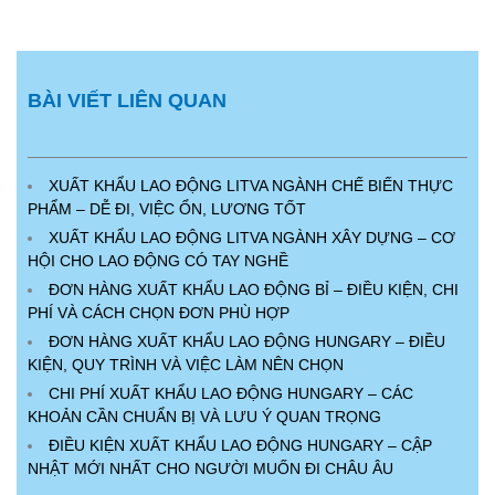
BÀI VIẾT LIÊN QUAN
XUẤT KHẨU LAO ĐỘNG LITVA NGÀNH CHẾ BIẾN THỰC
PHẨM – DỄ ĐI, VIỆC ỔN, LƯƠNG TỐT
XUẤT KHẨU LAO ĐỘNG LITVA NGÀNH XÂY DỰNG – CƠ
HỘI CHO LAO ĐỘNG CÓ TAY NGHỀ
ĐƠN HÀNG XUẤT KHẨU LAO ĐỘNG BỈ – ĐIỀU KIỆN, CHI
PHÍ VÀ CÁCH CHỌN ĐƠN PHÙ HỢP
ĐƠN HÀNG XUẤT KHẨU LAO ĐỘNG HUNGARY – ĐIỀU
KIỆN, QUY TRÌNH VÀ VIỆC LÀM NÊN CHỌN
CHI PHÍ XUẤT KHẨU LAO ĐỘNG HUNGARY – CÁC
KHOẢN CẦN CHUẨN BỊ VÀ LƯU Ý QUAN TRỌNG
ĐIỀU KIỆN XUẤT KHẨU LAO ĐỘNG HUNGARY – CẬP
NHẬT MỚI NHẤT CHO NGƯỜI MUỐN ĐI CHÂU ÂU