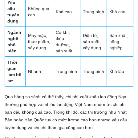
Yêu
cầu
Không quá
Khá cao
Trung bình
Khá cao
tuyển
cao
dụng
Ngành
Cơ khí,
May mặc,
Điện tử,
Sản xuất,
nghề
điều
thực phẩm,
sản xuất,
nông
phổ
dưỡng,
xây dựng
xây dựng
nghiệp
biến
sản xuất
Thời
gian
Nhanh
Trung bình
Trung bình
Khá lâu
làm hồ
sơ
Qua bảng so sánh có thể thấy, chi phí xuất khẩu lao động Nga
thường phù hợp với nhiều lao động Việt Nam nhờ mức chi phí
ban đầu không quá cao. Trong khi đó, các thị trường như Nhật
Bản hoặc Hàn Quốc tuy có mức lương cao hơn nhưng yêu cầu
tuyển dụng và chi phí tham gia cũng cao hơn.