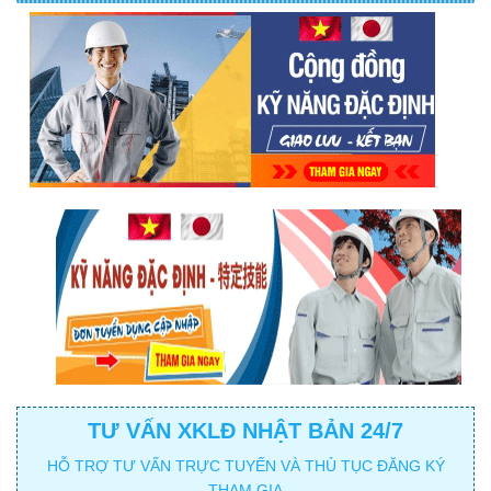
TƯ VẤN XKLĐ NHẬT BẢN 24/7
HỖ TRỢ TƯ VẤN TRỰC TUYẾN VÀ THỦ TỤC ĐĂNG KÝ
THAM GIA