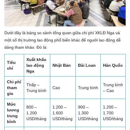
Dưới đây là bảng so sánh tổng quan giữa chi phí XKLĐ Nga và
một số thị trường lao động phổ biến khác để người lao động dễ
dàng tham khảo. Đó là:
Xuất khẩu
Tiêu
lao động
Nhật Bản
Đài Loan
Hàn Quốc
chí
Nga
Chi phí
Thấp –
Trung bình
tham
Cao
Trung bình
Trung bình
– Cao
gia
Mức
800 –
1.200 –
900 –
1.200 –
lương
1.200
1.600
1.300
1.700
trung
USD/tháng
USD/tháng
USD/tháng
USD/tháng
bình