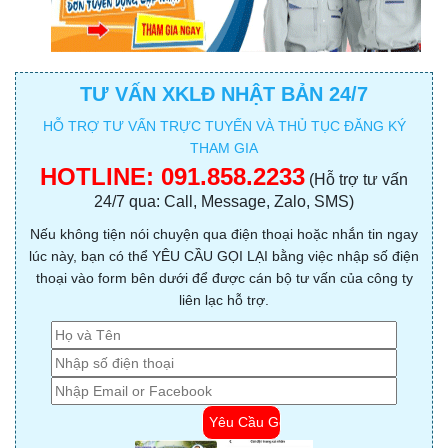
TƯ VẤN XKLĐ NHẬT BẢN 24/7
HỖ TRỢ TƯ VẤN TRỰC TUYẾN VÀ THỦ TỤC ĐĂNG KÝ
THAM GIA
HOTLINE:
091.858.2233
(Hỗ trợ tư vấn
24/7 qua: Call, Message, Zalo, SMS)
Nếu không tiện nói chuyện qua điện thoại hoặc nhắn tin ngay
lúc này, bạn có thể YÊU CẦU GỌI LẠI bằng việc nhập số điện
thoại vào form bên dưới để được cán bộ tư vấn của công ty
liên lạc hỗ trợ.