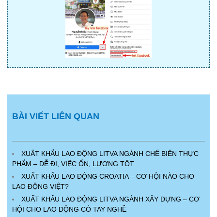
BÀI VIẾT LIÊN QUAN
XUẤT KHẨU LAO ĐỘNG LITVA NGÀNH CHẾ BIẾN THỰC
PHẨM – DỄ ĐI, VIỆC ỔN, LƯƠNG TỐT
XUẤT KHẨU LAO ĐỘNG CROATIA – CƠ HỘI NÀO CHO
LAO ĐỘNG VIỆT?
XUẤT KHẨU LAO ĐỘNG LITVA NGÀNH XÂY DỰNG – CƠ
HỘI CHO LAO ĐỘNG CÓ TAY NGHỀ