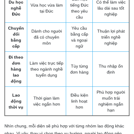
Du học
Có thể làm việc
Vừa học vừa làm
tiếng Đức
nghề
lâu dài sau tốt
tại Đức
theo yêu
Đức
nghiệp
cầu
Chuyển
Yêu cầu
Dành cho người
Thuận lợi phát
đổi
bằng cấp
đã có chuyên
triển nghề
bằng
và ngoại
môn
nghiệp
cấp
ngữ
Đi theo
đơn
Làm việc trực tiếp
Tùy từng
Thu nhập ổn
hàng
theo ngành nghề
đơn hàng
định
lao
tuyển dụng
động
Phù hợp người
Lao
Điều kiện
Thời gian làm
muốn trải
động
linh hoạt
việc ngắn hơn
nghiệm ngắn
thời vụ
hơn
hạn
Nhìn chung, mỗi diện sẽ phù hợp với từng nhóm lao động khác
nhau. Vì vậy, thay vì chọn theo xu hướng, người lao động nên