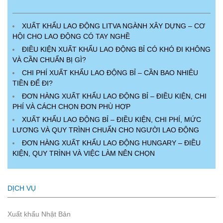
XUẤT KHẨU LAO ĐỘNG LITVA NGÀNH XÂY DỰNG – CƠ
HỘI CHO LAO ĐỘNG CÓ TAY NGHỀ
ĐIỀU KIỆN XUẤT KHẨU LAO ĐỘNG BỈ CÓ KHÓ ĐI KHÔNG
VÀ CẦN CHUẨN BỊ GÌ?
CHI PHÍ XUẤT KHẨU LAO ĐỘNG BỈ – CẦN BAO NHIÊU
TIỀN ĐỂ ĐI?
ĐƠN HÀNG XUẤT KHẨU LAO ĐỘNG BỈ – ĐIỀU KIỆN, CHI
PHÍ VÀ CÁCH CHỌN ĐƠN PHÙ HỢP
XUẤT KHẨU LAO ĐỘNG BỈ – ĐIỀU KIỆN, CHI PHÍ, MỨC
LƯƠNG VÀ QUY TRÌNH CHUẨN CHO NGƯỜI LAO ĐỘNG
ĐƠN HÀNG XUẤT KHẨU LAO ĐỘNG HUNGARY – ĐIỀU
KIỆN, QUY TRÌNH VÀ VIỆC LÀM NÊN CHỌN
DỊCH VỤ
Xuất khẩu Nhật Bản