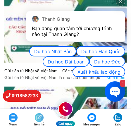
Thanh Giang
Bạn đang quan tâm tới chương trình 
nào tại Thanh Giang? 
Du học Nhật Bản
Du học Hàn Quốc
Du học Đài Loan
Du học Đức
Gửi tiền từ Nhật về Việt Nam – Các cách chuyển an toàn, nhanh
Xuất khẩu lao động
và tiết kiệm
Gửi tiền từ Nhật về Việt Nam là nhu cầu quen thuộc …
Xem thêm
1
0918582233
Gọi ngay
Menu
liên hệ
Messenger
Zalo