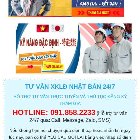
TƯ VẤN XKLĐ NHẬT BẢN 24/7
HỖ TRỢ TƯ VẤN TRỰC TUYẾN VÀ THỦ TỤC ĐĂNG KÝ
THAM GIA
HOTLINE:
091.858.2233
(Hỗ trợ tư vấn
24/7 qua: Call, Message, Zalo, SMS)
Nếu không tiện nói chuyện qua điện thoại hoặc nhắn tin ngay
lúc này, bạn có thể YÊU CẦU GỌI LẠI bằng việc nhập số điện