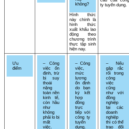
cầu của công
không?
ty tuyển dụng.
Hình thức 
này chính là 
hình thức 
xuất khẩu lao 
động theo 
chương trình 
thực tập sinh 
hiện nay.
Ưu 
– Công 
– Công 
– Nếu 
điểm
việc ổn 
việc, 
gặp rắc 
định, trừ 
mức 
rối trong 
bị suy 
lương 
công 
thoái 
ổn định 
việc 
nặng 
do bạn 
cũng 
toàn nền 
ký kết 
như với 
kinh tế, 
hợp 
đồng 
còn hầu 
đồng 
nghiệp 
như 
trực 
tại các 
không 
tiếp với 
doanh 
phải lo bị 
công ty 
nghiệp 
mất 
tuyển 
thì có thể 
việc.
dụng.
trao đổi 