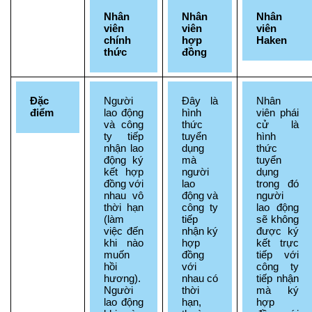
Nhân 
Nhân 
Nhân 
viên 
viên 
viên 
chính 
hợp 
Haken
thức
đồng
Đặc 
Người 
Đây là 
Nhân 
điểm
lao động 
hình 
viên phái 
và công 
thức 
cử là 
ty tiếp 
tuyển 
hình 
nhận lao 
dụng 
thức 
động ký 
mà 
tuyển 
kết hợp 
người 
dụng 
đồng với 
lao 
trong đó 
nhau vô 
động và 
người 
thời hạn 
công ty 
lao động 
(làm 
tiếp 
sẽ không 
việc đến 
nhận ký 
được ký 
khi nào 
hợp 
kết trực 
muốn 
đồng 
tiếp với 
hồi 
với 
công ty 
hương). 
nhau có 
tiếp nhận 
Người 
thời 
mà ký 
lao động 
hạn, 
hợp 