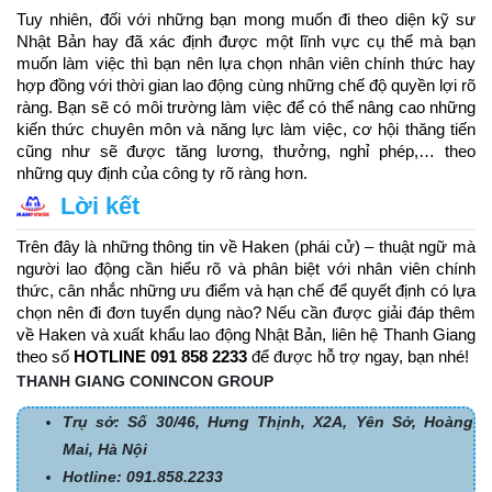
Tuy nhiên, đối với những bạn mong muốn đi theo diện kỹ sư 
Nhật Bản hay đã xác định được một lĩnh vực cụ thể mà bạn 
muốn làm việc thì bạn nên lựa chọn nhân viên chính thức hay 
hợp đồng với thời gian lao động cùng những chế độ quyền lợi rõ 
ràng. Bạn sẽ có môi trường làm việc để có thể nâng cao những 
kiến thức chuyên môn và năng lực làm việc, cơ hội thăng tiến 
cũng như sẽ được tăng lương, thưởng, nghỉ phép,… theo 
những quy định của công ty rõ ràng hơn.
Lời kết
Trên đây là những thông tin về Haken (phái cử) – thuật ngữ mà 
người lao động cần hiểu rõ và phân biệt với nhân viên chính 
thức, cân nhắc những ưu điểm và hạn chế để quyết định có lựa 
chọn nên đi đơn tuyển dụng nào? Nếu cần được giải đáp thêm 
về Haken và xuất khẩu lao động Nhật Bản, liên hệ Thanh Giang 
theo số 
HOTLINE 091 858 2233 
để được hỗ trợ ngay, bạn nhé!
THANH GIANG CONINCON GROUP
Trụ sở: Số 30/46, Hưng Thịnh, X2A, Yên Sở, Hoàng
Mai, Hà Nội
Hotline: 091.858.2233