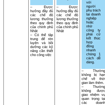
với 
người 
– Được 
– Được 
phụ trách 
hưởng đầy đủ 
hưởng đầy đủ 
tại doanh 
các chế độ 
các chế độ 
nghiệp 
lương thưởng 
lương thưởng 
hoặc 
theo quy định 
theo quy định 
nhờ 
của chính phủ 
của chính phủ 
công ty 
Nhật
Nhật
phái cử 
– Có thể tập 
kết thúc 
trung để rèn 
hợp 
luyện và bồi 
đồng 
dưỡng các kỹ 
nhanh 
năng cần thiết 
chóng 1 
cho công việc
cách dễ 
dàng.
– Thường
không bị hạn
chế về thời
gian làm thêm.
– Thường
không được
giao nhiệm vụ
quan trọng tại
các doanh