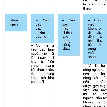
bởi được công
ty phái cử giới
thiệu.
Nhược 
– Yêu 
– Yêu 
– Công 
điểm
cầu 
cầu 
việc 
trách 
trách 
không ổn 
nhiệm 
nhiệm  
định dẫn 
cao hơn
cao 
đến rất 
trong 
nhiều thứ 
công 
bất ổn 
– Có thể bị 
việc.
trong 
yêu cầu làm 
cuộc 
ngoài giờ, đi 
sống.
làm ngày nghỉ 
hay bị điều 
chuyển sang 
– Vì là hợp
bộ phận khác, 
đồng ngắn hạn,
địa phương 
nên khi hợp
khác mà khó 
đồng kết thúc
phản đối. 
nếu không
được giới thiệu
việc làm mới
thì sẽ thất
nghiệp, dẫn tới
không có thu
nhập và sẽ gặp