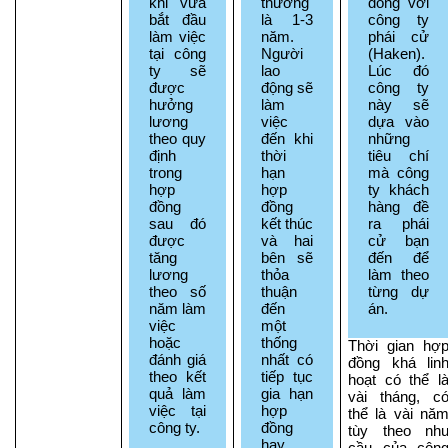
khi vừa 
thường 
đồng với 
bắt đầu 
là 1-3 
công ty 
làm việc 
năm. 
phái cử 
tại công 
Người 
(Haken). 
ty sẽ 
lao 
Lúc đó 
được 
động sẽ 
công ty 
hưởng 
làm 
này sẽ 
lương 
việc 
dựa vào 
theo quy 
đến khi 
những 
định 
thời 
tiêu chí 
trong 
hạn 
mà công 
hợp 
hợp 
ty khách 
đồng 
đồng 
hàng đề 
sau đó 
kết thúc 
ra phái 
được 
và hai 
cử bạn 
tăng 
bên sẽ 
đến để 
lương 
thỏa 
làm theo 
theo số 
thuận 
từng dự 
năm làm 
đến 
án.
việc 
một 
hoặc 
thống 
Thời gian hợp
đánh giá 
nhất có 
đồng khá linh
theo kết 
tiếp tục 
hoạt có thể là
quả làm 
gia hạn 
vài tháng, có
việc tại 
hợp 
thể là vài năm
công ty.
đồng 
tùy theo nhu
hay 