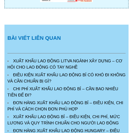
BÀI VIẾT LIÊN QUAN
XUẤT KHẨU LAO ĐỘNG LITVA NGÀNH XÂY DỰNG – CƠ
HỘI CHO LAO ĐỘNG CÓ TAY NGHỀ
ĐIỀU KIỆN XUẤT KHẨU LAO ĐỘNG BỈ CÓ KHÓ ĐI KHÔNG
VÀ CẦN CHUẨN BỊ GÌ?
CHI PHÍ XUẤT KHẨU LAO ĐỘNG BỈ – CẦN BAO NHIÊU
TIỀN ĐỂ ĐI?
ĐƠN HÀNG XUẤT KHẨU LAO ĐỘNG BỈ – ĐIỀU KIỆN, CHI
PHÍ VÀ CÁCH CHỌN ĐƠN PHÙ HỢP
XUẤT KHẨU LAO ĐỘNG BỈ – ĐIỀU KIỆN, CHI PHÍ, MỨC
LƯƠNG VÀ QUY TRÌNH CHUẨN CHO NGƯỜI LAO ĐỘNG
ĐƠN HÀNG XUẤT KHẨU LAO ĐỘNG HUNGARY – ĐIỀU