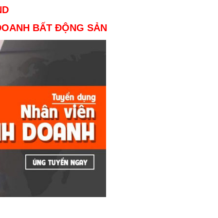
ND
 DOANH BẤT ĐỘNG SẢN