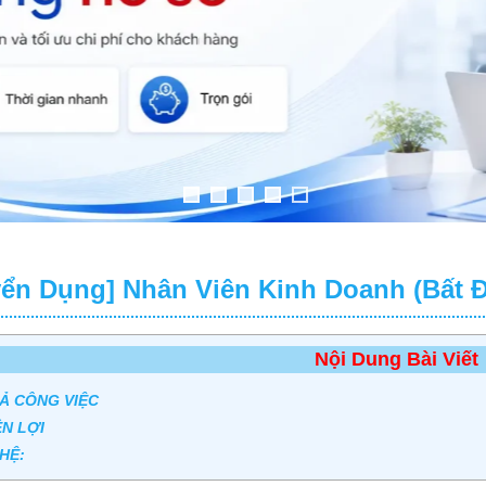
yển Dụng] Nhân Viên Kinh Doanh (Bất 
Nội Dung Bài Viết
Ả CÔNG VIỆC
N LỢI
 HỆ: