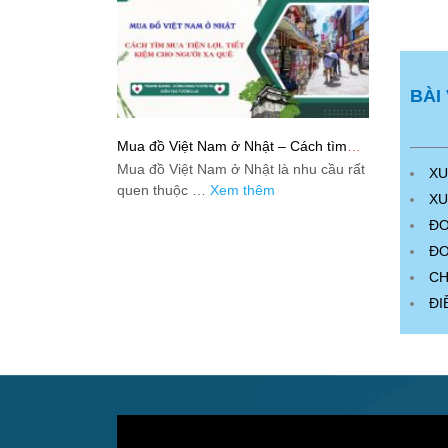
BÀI
Mua đồ Việt Nam ở Nhật – Cách tìm
mua tiện lợi, tiết kiệm cho người xa quê
Mua đồ Việt Nam ở Nhật là nhu cầu rất
XU
quen thuộc …
Xem thêm
XU
ĐƠ
ĐƠ
CH
ĐI