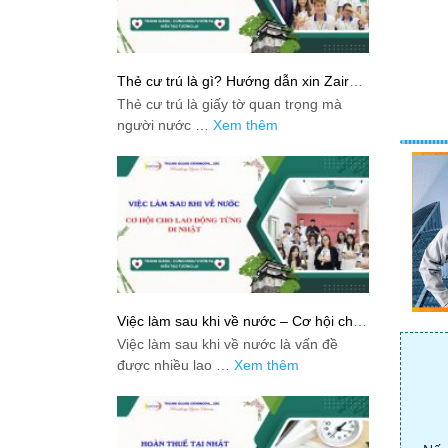
Thẻ cư trú là gì? Hướng dẫn xin Zairyu
Card tại Nhật chi tiết nhất
Thẻ cư trú là giấy tờ quan trọng mà
người nước …
Xem thêm
Việc làm sau khi về nước – Cơ hội cho
lao động từng đi Nhật
Việc làm sau khi về nước là vấn đề
được nhiều lao …
Xem thêm