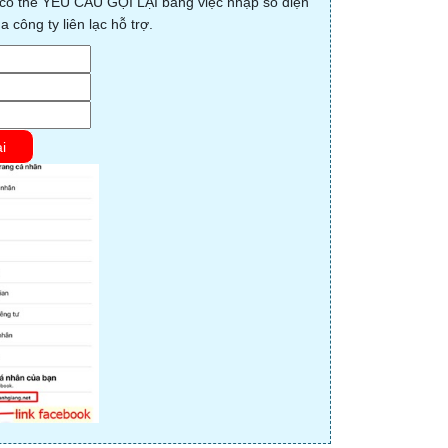
n có thể YÊU CẦU GỌI LẠI bằng việc nhập số điện
 công ty liên lạc hỗ trợ.