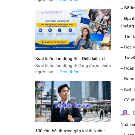
– Số l
–
Địa 
Hoàng 
– Tìm 
– Học v
– Tư vấ
Xuất khẩu lao động Bỉ – Điều kiện, chi
phí, mức lương và quy trình chuẩn cho
Xuất khẩu lao động Bỉ đang được nhiều
người lao động
– Hoàn 
người lao …
Xem thêm
– Nam/ 
– Kinh
– Có ph
Nhân v
100 câu hỏi thường gặp khi đi Nhật làm