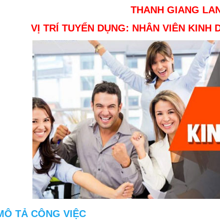
THANH GIANG LA
VỊ TRÍ TUYỂN DỤNG: NHÂN VIÊN KINH
MÔ TẢ CÔNG VIỆC