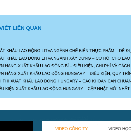
 VIẾT LIÊN QUAN
ẤT KHẨU LAO ĐỘNG LITVA NGÀNH CHẾ BIẾN THỰC PHẨM – DỄ ĐI
ẤT KHẨU LAO ĐỘNG LITVA NGÀNH XÂY DỰNG – CƠ HỘI CHO LAO
N HÀNG XUẤT KHẨU LAO ĐỘNG BỈ – ĐIỀU KIỆN, CHI PHÍ VÀ CÁ
N HÀNG XUẤT KHẨU LAO ĐỘNG HUNGARY – ĐIỀU KIỆN, QUY TRÌ
I PHÍ XUẤT KHẨU LAO ĐỘNG HUNGARY – CÁC KHOẢN CẦN CHUẨN
ỀU KIỆN XUẤT KHẨU LAO ĐỘNG HUNGARY – CẬP NHẬT MỚI NHẤT
VIDEO CÔNG TY
VIDEO HỌC