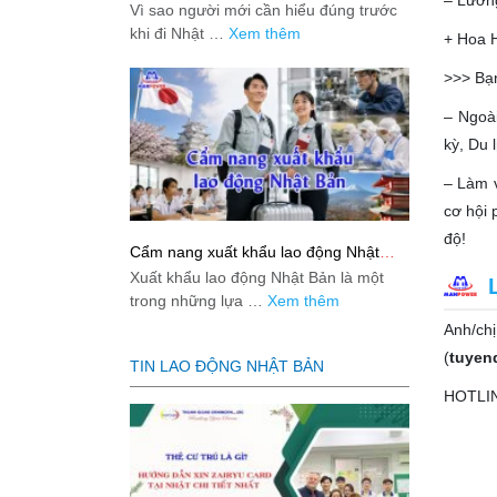
– Lương
việc: Giải đáp thật dễ hiểu cho người
Vì sao người mới cần hiểu đúng trước
mới bắt đầu
khi đi Nhật …
Xem thêm
+ Hoa 
>>> Bạn
– Ngoà
kỳ, Du 
– Làm v
cơ hội 
độ!
Cẩm nang xuất khẩu lao động Nhật
Bản từ A-Z
Xuất khẩu lao động Nhật Bản là một
trong những lựa …
Xem thêm
Anh/ch
(
tuyen
TIN LAO ĐỘNG NHẬT BẢN
HOTLI