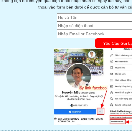
 không tiện nói chuyện qua điện thoại hoặc nhắn tin ngay lúc này, bạ
thoại vào form bên dưới để được cán bộ tư vấn của