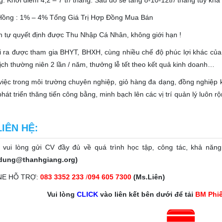
: Khởi điểm 4,2 – 7 tr/ tháng. Sau đó sẽ tăng 8-10-12tr/ tháng tùy khả
Hồng : 1% – 4% Tổng Giá Trị Hợp Đồng Mua Bán
 tự quyết định được Thu Nhập Cá Nhân, không giới hạn !
i ra được tham gia BHYT, BHXH, cùng nhiều chế độ phúc lợi khác c
lịch thường niên 2 lần / năm, thưởng lễ tết theo kết quả kinh doanh…
iệc trong môi trường chuyên nghiệp, giỏ hàng đa dạng, đồng nghiệp k
phát triển thăng tiến công bằng, minh bạch lên các vị trí quản lý luôn
LIÊN HỆ:
ị vui lòng gửi CV đầy đủ về quá trình học tập, công tác, khả năng
dung@thanhgiang.org)
NE HỖ TRỢ:
083 3352 233
/
094 605 7300
(Ms.Liên)
Vui lòng
CLICK
vào liên kết bên dưới để tải
BM Phiế