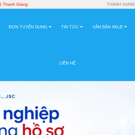
bộ Thanh Giang
THANH GIANG
ĐƠN TUYỂN DỤNG
TIN TỨC
VĂN BẢN XKLĐ
LIÊN HỆ