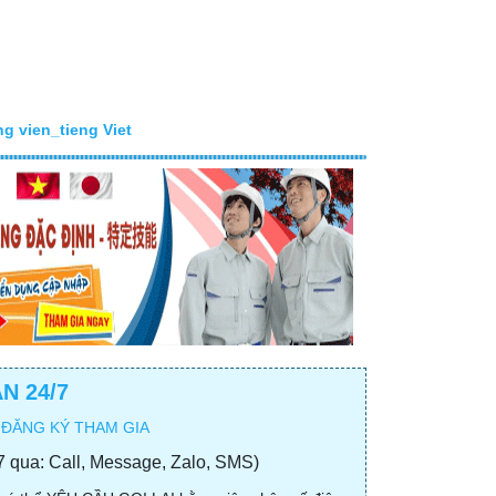
g vien_tieng Viet
N 24/7
 ĐĂNG KÝ THAM GIA
7 qua: Call, Message, Zalo, SMS)