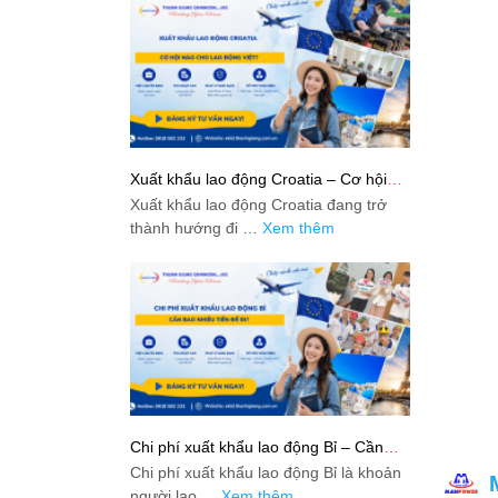
Xuất khẩu lao động Croatia – Cơ hội
nào cho lao động Việt?
Xuất khẩu lao động Croatia đang trở
thành hướng đi …
Xem thêm
Chi phí xuất khẩu lao động Bỉ – Cần
bao nhiêu tiền để đi?
Chi phí xuất khẩu lao động Bỉ là khoản
người lao …
Xem thêm