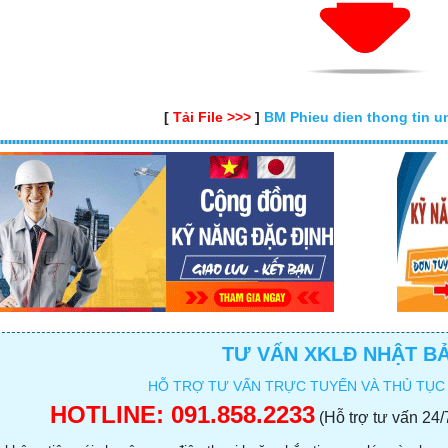
[
Tải File >>>
]
BM Phieu dien thong tin un
TƯ VẤN XKLĐ NHẬT BẢ
HỖ TRỢ TƯ VẤN TRỰC TUYẾN VÀ THỦ TỤC
HOTLINE:
091.858.2233
(Hỗ trợ tư vấn 24/