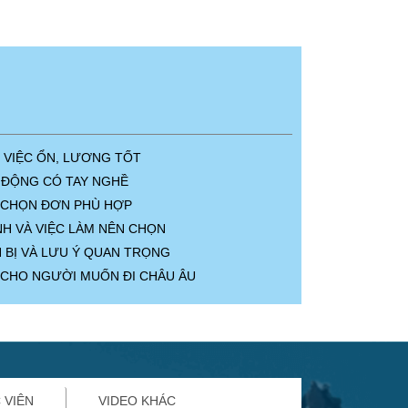
, VIỆC ỔN, LƯƠNG TỐT
 ĐỘNG CÓ TAY NGHỀ
CH CHỌN ĐƠN PHÙ HỢP
NH VÀ VIỆC LÀM NÊN CHỌN
 BỊ VÀ LƯU Ý QUAN TRỌNG
 CHO NGƯỜI MUỐN ĐI CHÂU ÂU
 VIÊN
VIDEO KHÁC