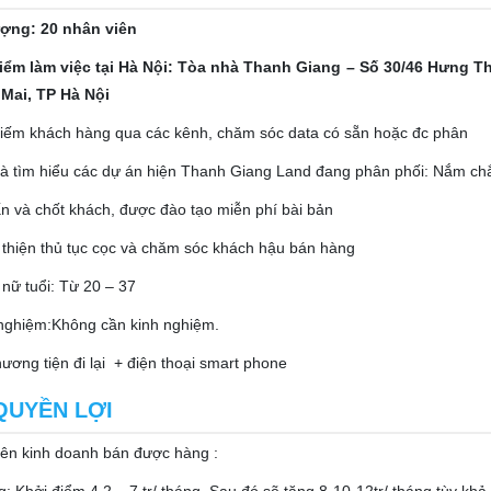
ượng: 20 nhân viên
điểm làm việc tại Hà Nội: Tòa nhà Thanh Giang – Số 30/46 Hưng T
Mai, TP Hà Nội
kiếm khách hàng qua các kênh, chăm sóc data có sẵn hoặc đc phân
à tìm hiểu các dự án hiện Thanh Giang Land đang phân phối: Nắm chắ
n và chốt khách, được đào tạo miễn phí bài bản
thiện thủ tục cọc và chăm sóc khách hậu bán hàng
nữ tuổi: Từ 20 – 37
 nghiệm:Không cần kinh nghiệm.
ương tiện đi lại + điện thoại smart phone
QUYỀN LỢI
iên kinh doanh bán được hàng :