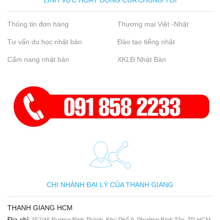
LĨNH VỰC HOẠT ĐỘNG CỦA CHÚNG TÔI
Thông tin đơn hàng
Thương mại Việt -Nhật
Tư vấn du học nhật bản
Đào tạo tiếng nhật
Cẩm nang nhật bản
XKLĐ Nhật Bản
CHI NHÁNH ĐẠI LÝ CỦA THANH GIANG
THANH GIANG HCM
Địa chỉ
: 357/46 Đường Bình Thành, Khu Phố 9, Phường Bình Tân, TP. HCM