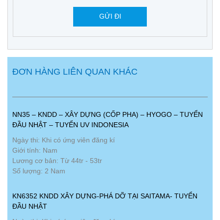
ĐƠN HÀNG LIÊN QUAN KHÁC
NN35 – KNDD – XÂY DỰNG (CỐP PHA) – HYOGO – TUYỂN
ĐẦU NHẬT – TUYỂN UV INDONESIA
Ngày thi: Khi có ứng viên đăng kí
Giới tính: Nam
Lương cơ bản: Từ 44tr - 53tr
Số lượng: 2 Nam
KN6352 KNDD XÂY DỰNG-PHÁ DỠ TẠI SAITAMA- TUYỂN
ĐẦU NHẬT