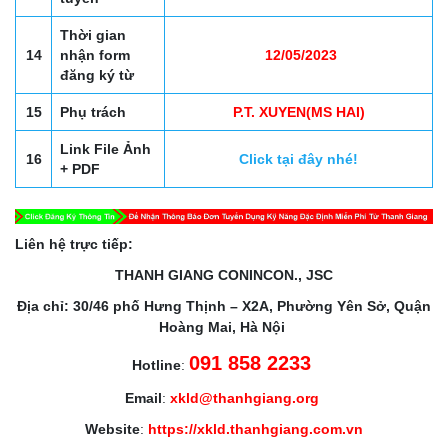
Thời gian
14
nhận form
12/05/2023
đăng ký từ
15
Phụ trách
P.T. XUYEN(MS HAI)
Link File Ảnh
16
Click tại đây nhé!
+ PDF
Liên hệ trực tiếp:
THANH GIANG CONINCON., JSC
Địa chỉ: 30/46 phố Hưng Thịnh – X2A, Phường Yên Sở, Quận
Hoàng Mai, Hà Nội
091 858 2233
Hotline
:
Email
:
xkld@thanhgiang.org
Website
:
https://xkld.thanhgiang.com.vn