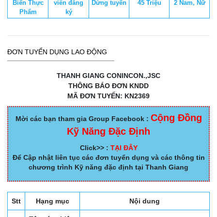
Biến Thực
viên đăng
Dừng tuyển
45 Triệu
2 Nam, Nữ
Phẩm
ký
ĐƠN TUYỂN DỤNG LAO ĐỘNG
THANH GIANG CONINCON.,JSC
THÔNG BÁO ĐƠN KNDD
MÃ ĐƠN TUYỂN: KN2369
Cộng Đồng
Mời các bạn tham gia Group Facebook :
Kỹ Năng Đặc Định
Click>> :
TẠI ĐÂY
Để Cập nhật liên tục các đơn tuyển dụng và các thông tin
chương trình Kỹ năng đặc định tại Thanh Giang
Stt
Hạng mục
Nội dung