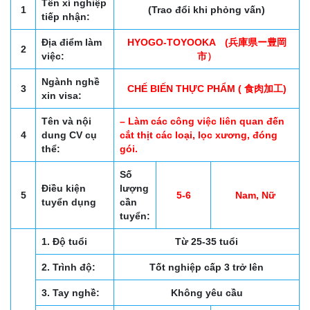
Tên xí nghiệp
1
(Trao đổi khi phỏng vấn)
tiếp nhận:
Địa điểm làm
HYOGO-TOYOOKA (兵庫県ー豊岡
2
việc:
市）
Ngành nghề
3
CHẾ BIẾN THỰC PHẨM ( 食肉加工)
xin visa:
Tên và nội
– Làm các công việc liên quan đến
4
dung CV cụ
cắt thịt các loại, lọc xương, đóng
thể:
gói.
Số
Điều kiện
lượng
5
5-6
Nam, Nữ
tuyển dụng
cần
tuyển:
1. Độ tuổi
Từ 25-35 tuổi
2. Trình độ:
Tốt nghiệp cấp 3 trở lên
3. Tay nghề:
Không yêu cầu