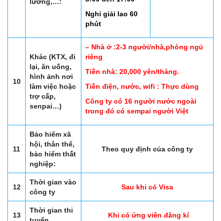
lương,…:
Nghỉ giải lao 60
phút
– Nhà ở :2-3 người/nhà,phòng ngủ
Khác (KTX, đi
riêng
lại, ăn uống,
Tiền nhà: 20,000 yên/tháng.
hình ảnh nơi
10
làm việc hoặc
Tiền điện, nước, wifi : Thực dùng
trợ cấp,
Công ty có 16 người nước ngoài
senpai…)
trong đó có sempai người Việt
Bảo hiểm xã
hội, thân thể,
11
Theo quy định của công ty
bảo hiểm thất
nghiệp:
Thời gian vào
12
Sau khi có Visa
công ty
Thời gian thi
13
Khi có ứng viên đăng kí
tuyển