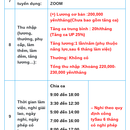
7
tuyển dụng:
ZOOM
(+) Lương cơ bản :200,000
yên/tháng(Chưa bao gồm tăng ca)
Thu nhập
Tăng ca trung bình : 20h/tháng
(lương,
(Tăng ca UP 25%)
thưởng, phụ
Tăng lương:1 lần/năm (phụ thuộc
8
cấp, làm
năng lực,sau 6 tháng làm việc)
thêm, làm
đêm, tăng
Thưởng: Không có
lương…):
Tổng thu nhập :Khoảng 220,000-
230,000 yên/tháng
Chia
ca
9:00 đến 18:00
Thời gian làm
3:30 đến 12:30
việc, nghỉ giải
– Nghỉ theo quy
5:00 đến 14:00
lao, ngày
định công
9
nghỉ, ngày
tySau 6 tháng
7:00 đến 16:00
phép có
có nghỉ phép
8:00 đến 17:00