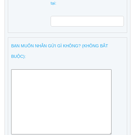
tại:
BẠN MUỐN NHẮN GỬI GÌ KHÔNG? (KHÔNG BẮT
BUỘC):