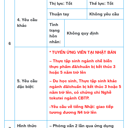
Thị lực: Tốt
Thể lực: Tốt
Thuận tay
Không yêu cầu
4. Yêu cầu
Tình
khác
trạng
Không quy định
hôn
nhân:
6
* TUYỂN ỨNG VIÊN TẠI NHẬT BẢN
– Thực tập sinh ngành chế biến
thực phẩm đã/chuẩn bị kết thúc 3
hoặc 5 năm trở lên
5. Yêu cầu
– Du học sinh, Thực tập sinh khác
đặc biệt:
ngành đã/chuẩn bị kết thúc 3 hoặc 5
năm trở lên, có chứng chỉ Nghề
tokutei ngành CBTP.
-Yêu cầu về tiếng Nhật: giao tiếp
tương đương N4 trở lên
Hình thức
– Phỏng vấn 2 lần qua ứng dụng