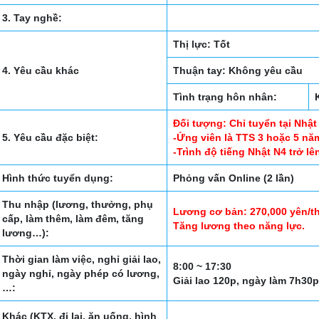
3. Tay nghề:
Thị lực: Tốt
4. Yêu cầu khác
Thuận tay: Không yêu cầu
Tình trạng hôn nhân:
Đối tượng: Chỉ tuyển tại Nhật
5. Yêu cầu đặc biệt:
-Ứng viên là TTS 3 hoặc 5 nă
-Trình độ tiếng Nhật N4 trở lê
Hình thức tuyển dụng:
Phỏng vấn Online (2 lần)
Thu nhập (lương, thưởng, phụ
Lương cơ bản: 270,000 yên/t
cấp, làm thêm, làm đêm, tăng
Tăng lương theo năng lực.
lương…):
Thời gian làm việc, nghỉ giải lao,
8:00 ~ 17:30
ngày nghỉ, ngày phép có lương,
Giải lao 120p, ngày làm 7h30
…:
Khác (KTX, đi lại, ăn uống, hình