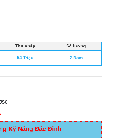
Thu nhập
Số lượng
54 Triệu
2 Nam
JSC
D
2
ng Kỹ Năng Đặc Định