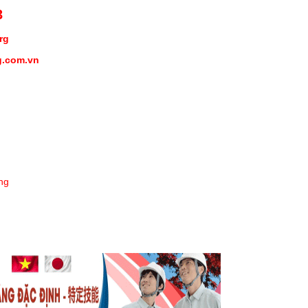
3
org
g.com.vn
ng