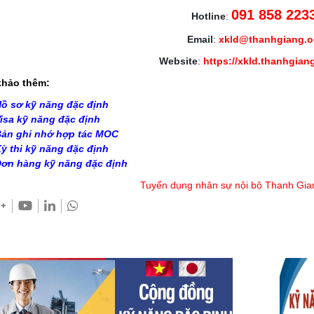
091 858 223
Hotline
:
Email
:
xkld@thanhgiang.
Website
:
https://xkld.thanhgian
hảo thêm:
ồ sơ kỹ năng đặc định
isa kỹ năng đặc định
ản ghi nhớ hợp tác MOC
ỳ thi kỹ năng đặc định
ơn hàng kỹ năng đặc định
Tuyển dụng nhân sự nội bộ Thanh Gia