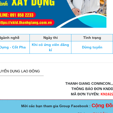
Ngành nghề
Ngày thi
Tình trạng
Khi có ứng viên đăng
Dựng - Cốt Pha
Dừng tuyển
kí
UYỂN DỤNG LAO ĐỘNG
THANH GIANG CONINCON.,
THÔNG BÁO ĐƠN KND
MÃ ĐƠN TUYỂN:
KN162
Cộng Đồ
Mời các bạn tham gia Group Facebook :