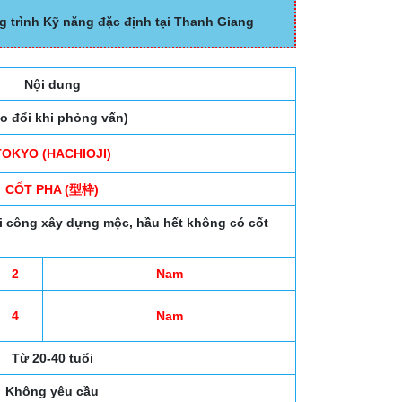
g trình Kỹ năng đặc định tại Thanh Giang
Nội dung
ao đổi khi phỏng vấn)
TOKYO (HACHIOJI)
CỐT PHA (型枠)
i công xây dựng mộc, hầu hết không có cốt
2
Nam
4
Nam
Từ 20-40 tuổi
Không yêu cầu