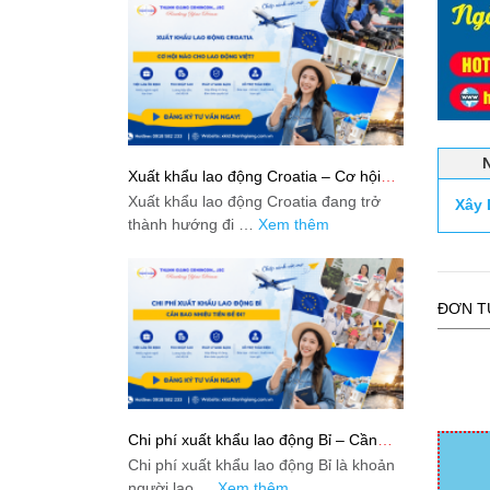
Xuất khẩu lao động Croatia – Cơ hội
nào cho lao động Việt?
Xuất khẩu lao động Croatia đang trở
Xây 
thành hướng đi …
Xem thêm
ĐƠN T
Chi phí xuất khẩu lao động Bỉ – Cần
bao nhiêu tiền để đi?
Chi phí xuất khẩu lao động Bỉ là khoản
người lao …
Xem thêm