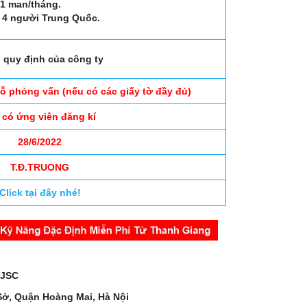
,1 man/tháng.
à 4 người Trung Quốc.
 quy định của công ty
đỗ phỏng vấn (nếu có các giấy tờ đầy đủ)
 có ứng viên đăng kí
28/6/2022
T.Đ.TRUONG
Click tại đây nhé!
 JSC
Sở, Quận Hoàng Mai, Hà Nội