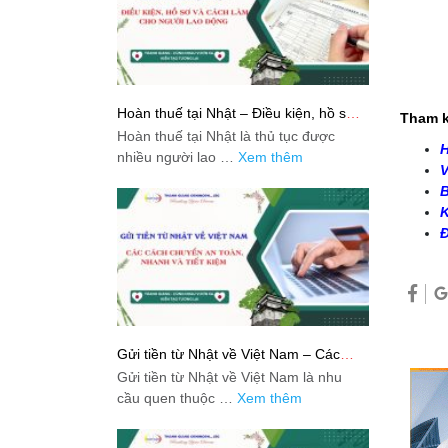
Hoàn thuế tại Nhật – Điều kiện, hồ sơ
Tham k
và cách làm cho người lao động
Hoàn thuế tại Nhật là thủ tục được
H
nhiều người lao …
Xem thêm
V
B
K
Đ
Gửi tiền từ Nhật về Việt Nam – Các
cách chuyển an toàn, nhanh và tiết
Gửi tiền từ Nhật về Việt Nam là nhu
kiệm
cầu quen thuộc …
Xem thêm