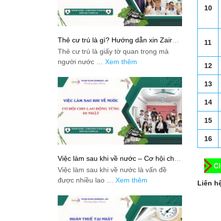
10
Thẻ cư trú là gì? Hướng dẫn xin Zairyu
11
Card tại Nhật chi tiết nhất
Thẻ cư trú là giấy tờ quan trọng mà
người nước …
Xem thêm
12
13
14
15
16
Việc làm sau khi về nước – Cơ hội cho
lao động từng đi Nhật
Việc làm sau khi về nước là vấn đề
được nhiều lao …
Xem thêm
Liên hệ