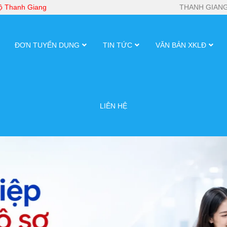
bộ Thanh Giang
THANH GIANG
ĐƠN TUYỂN DỤNG
TIN TỨC
VĂN BẢN XKLĐ
LIÊN HỆ