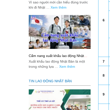
việc: Giải đáp thật dễ hiểu cho người
Vì sao người mới cần hiểu đúng trước
mới bắt đầu
khi đi Nhật …
Xem thêm
6
Cẩm nang xuất khẩu lao động Nhật
Bản từ A-Z
Xuất khẩu lao động Nhật Bản là một
7
trong những lựa …
Xem thêm
8
TIN LAO ĐỘNG NHẬT BẢN
9