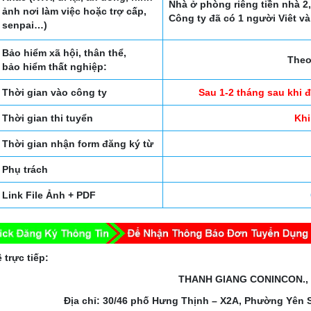
Nhà ở phòng riêng tiền nhà 2
ảnh nơi làm việc hoặc trợ cấp,
Công ty đã có 1 người Viêt v
senpai…)
Bảo hiểm xã hội, thân thể,
Theo
bảo hiểm thất nghiệp:
Thời gian vào công ty
Sau 1-2 tháng sau khi 
Thời gian thi tuyển
Khi
Thời gian nhận form đăng ký từ
Phụ trách
Link File Ảnh + PDF
 trực tiếp:
THANH GIANG CONINCON.,
Địa chỉ: 30/46 phố Hưng Thịnh – X2A, Phường Yên 