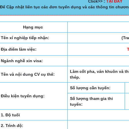
Click>> :
TẠI ĐÂY
Để Cập nhật liên tục các đơn tuyển dụng và các thông tin chươn
Hạng mục
Tên xí nghiệp tiếp nhận:
(Tr
Địa điểm làm việc:
Ngành nghề xin visa:
Làm cốt pha, ván khuôn và th
Tên và nội dung CV cụ thể:
thép.
Số lượng cần tuyển:
Điều kiện tuyển dụng:
Số lượng tham gia thi
tuyển:
1. Độ tuổi
2. Trình độ: