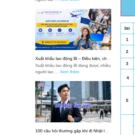
Stt
1
2
Xuất khẩu lao động Bỉ – Điều kiện, chi
phí, mức lương và quy trình chuẩn cho
3
Xuất khẩu lao động Bỉ đang được nhiều
người lao động
người lao …
Xem thêm
4
5
100 câu hỏi thường gặp khi đi Nhật làm