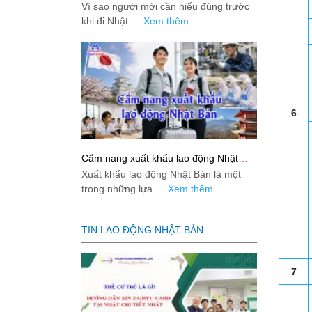
việc: Giải đáp thật dễ hiểu cho người
Vì sao người mới cần hiểu đúng trước
mới bắt đầu
khi đi Nhật …
Xem thêm
6
Cẩm nang xuất khẩu lao động Nhật
Bản từ A-Z
Xuất khẩu lao động Nhật Bản là một
trong những lựa …
Xem thêm
TIN LAO ĐỘNG NHẬT BẢN
7