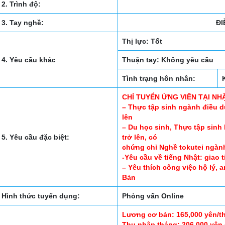
2. Trình độ:
3. Tay nghề:
Đ
Thị lực: Tốt
4. Yêu cầu khác
Thuận tay: Không yêu cầu
Tình trạng hôn nhân:
CHỈ TUYỂN ỨNG VIÊN TẠI NH
– Thực tập sinh ngành điều d
lên
– Du học sinh, Thực tập sinh
5. Yêu cầu đặc biệt:
trở lên, có
chứng chỉ Nghề tokutei ngàn
-Yêu cầu về tiếng Nhật: giao 
– Yêu thích công việc hộ lý, 
Bản
Hình thức tuyển dụng:
Phỏng vấn Online
Lương cơ bản: 165,000 yên/t
Thu nhập tháng: 206,000 yên