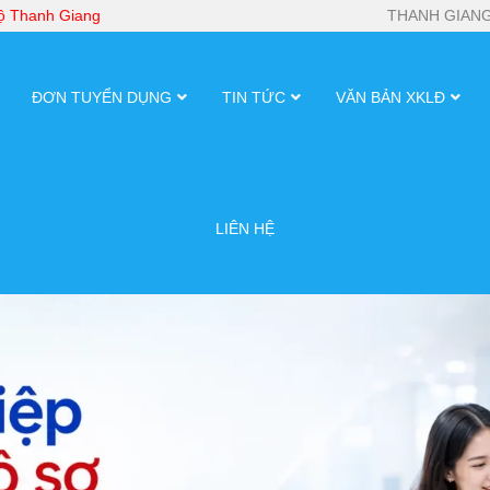
bộ Thanh Giang
THANH GIANG
ĐƠN TUYỂN DỤNG
TIN TỨC
VĂN BẢN XKLĐ
LIÊN HỆ