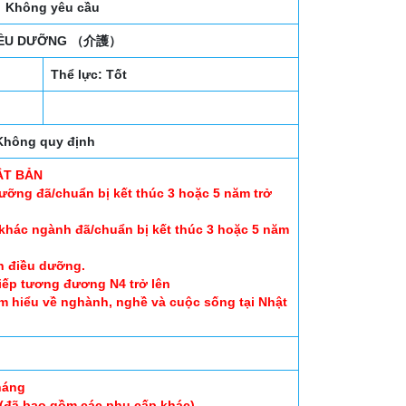
Không yêu cầu
IỀU DƯỠNG （介護）
Thể lực: Tốt
Không quy định
ẬT BẢN
ưỡng đã/chuẩn bị kết thúc 3 hoặc 5 năm trở
 khác ngành đã/chuẩn bị kết thúc 3 hoặc 5 năm
h điều dưỡng.
tiếp tương đương N4 trở lên
am hiểu về nghành, nghề và cuộc sống tại Nhật
háng
 (đã bao gồm các phụ cấp khác)