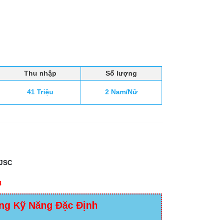
Thu nhập
Số lượng
41 Triệu
2 Nam/Nữ
JSC
Đ
8
ng Kỹ Năng Đặc Định