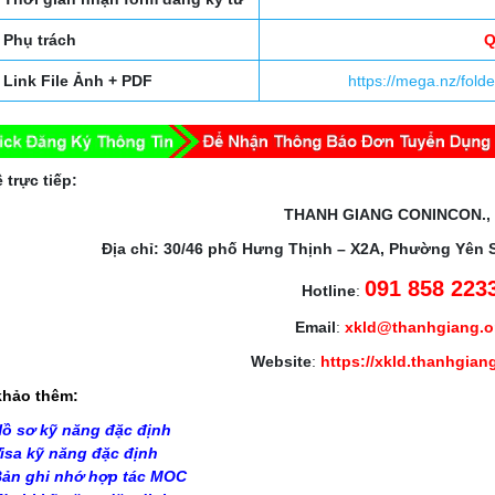
Phụ trách
Q
Link File Ảnh + PDF
https://mega.nz/fo
 trực tiếp:
THANH GIANG CONINCON.,
Địa chỉ: 30/46 phố Hưng Thịnh – X2A, Phường Yên 
091 858 223
Hotline
:
Email
:
xkld@thanhgiang.
Website
:
https://xkld.thanhgian
hảo thêm:
ồ sơ kỹ năng đặc định
isa kỹ năng đặc định
ản ghi nhớ hợp tác MOC