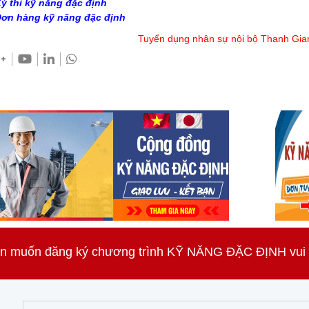
ỳ thi kỹ năng đặc định
ơn hàng kỹ năng đặc định
Tuyển dụng nhân sự nội bộ Thanh Gia
n muốn đăng ký chương trình KỸ NĂNG ĐẶC ĐỊNH vui lò