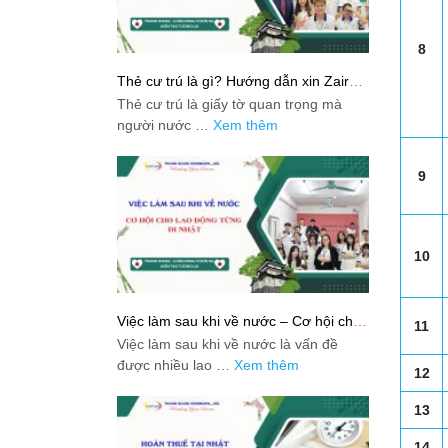
8
Thẻ cư trú là gì? Hướng dẫn xin Zairyu
Card tại Nhật chi tiết nhất
Thẻ cư trú là giấy tờ quan trọng mà
người nước …
Xem thêm
9
10
Việc làm sau khi về nước – Cơ hội cho
11
lao động từng đi Nhật
Việc làm sau khi về nước là vấn đề
được nhiều lao …
Xem thêm
12
13
14