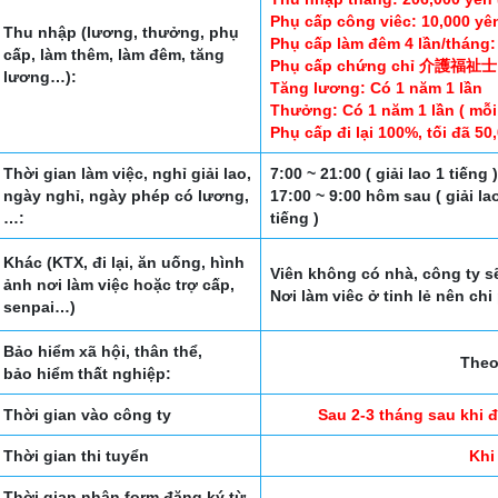
Phụ cấp công viêc: 10,000 yê
Thu nhập (lương, thưởng, phụ
Phụ cấp làm đêm 4 lần/tháng: 
cấp, làm thêm, làm đêm, tăng
Phụ cấp chứng chỉ 介護福祉士: 
lương…):
Tăng lương: Có 1 năm 1 lần
Thưởng: Có 1 năm 1 lần ( mỗi
Phụ cấp đi lại 100%, tối đã 5
Thời gian làm việc, nghỉ giải lao,
7:00 ~ 21:00 ( giải lao 1 tiếng 
ngày nghỉ, ngày phép có lương,
17:00 ~ 9:00 hôm sau ( giải la
…:
tiếng )
Khác (KTX, đi lại, ăn uống, hình
Viên không có nhà, công ty s
ảnh nơi làm việc hoặc trợ cấp,
Nơi làm viêc ở tinh lẻ nên chi
senpai…)
Bảo hiểm xã hội, thân thể,
Theo
bảo hiểm thất nghiệp:
Thời gian vào công ty
Sau 2-3 tháng sau khi 
Thời gian thi tuyển
Khi
Thời gian nhận form đăng ký từ