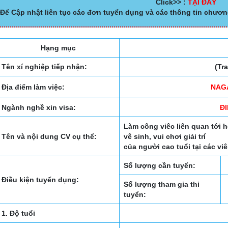
Click>> :
TẠI ĐÂY
Để Cập nhật liên tục các đơn tuyển dụng và các thông tin chươn
Hạng mục
Tên xí nghiệp tiếp nhận:
(Tr
Địa điểm làm việc:
NAGA
Ngành nghề xin visa:
Đ
Làm công viêc liên quan tới h
Tên và nội dung CV cụ thể:
vê sinh, vui chơi giải trí
của người cao tuổi tại cá
Số lượng cần tuyển:
Điều kiện tuyển dụng:
Số lượng tham gia thi
tuyển:
1. Độ tuổi