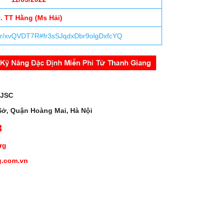
. TT Hằng (Ms Hải)
lder/xvQVDT7R#fr3sSJqdxDbr9olgDxfcYQ
 JSC
Sở, Quận Hoàng Mai, Hà Nội
3
org
g.com.vn