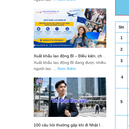
Stt
1
2
Xuất khẩu lao động Bỉ – Điều kiện, chi
phí, mức lương và quy trình chuẩn cho
3
Xuất khẩu lao động Bỉ đang được nhiều
người lao động
người lao …
Xem thêm
4
5
100 câu hỏi thường gặp khi đi Nhật làm