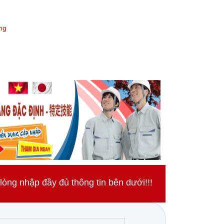
ng
ng nhập đầy đủ thông tin bên dưới!!!