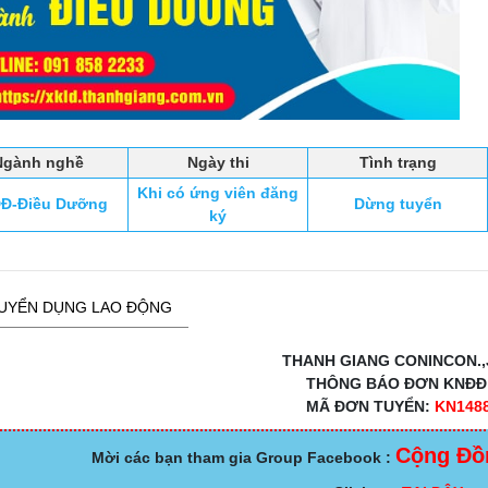
Ngành nghề
Ngày thi
Tình trạng
Khi có ứng viên đăng
Đ-Điều Dưỡng
Dừng tuyển
ký
UYỂN DỤNG LAO ĐỘNG
THANH GIANG CONINCON.,
THÔNG BÁO ĐƠN KNĐ
MÃ ĐƠN TUYỂN:
KN148
Cộng Đồ
Mời các bạn tham gia Group Facebook :