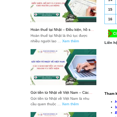
15
16
Hoàn thuế tại Nhật – Điều kiện, hồ sơ
và cách làm cho người lao động
Hoàn thuế tại Nhật là thủ tục được
nhiều người lao …
Xem thêm
Liên hệ
Gửi tiền từ Nhật về Việt Nam – Các
Tham k
cách chuyển an toàn, nhanh và tiết
Gửi tiền từ Nhật về Việt Nam là nhu
kiệm
H
cầu quen thuộc …
Xem thêm
V
B