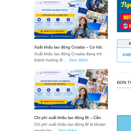
Xuất khẩu lao động Croatia – Cơ hội
nào cho lao động Việt?
Xuất khẩu lao động Croatia đang trở
KNĐ
thành hướng đi …
Xem thêm
ĐƠN T
Chi phí xuất khẩu lao động Bỉ – Cần
bao nhiêu tiền để đi?
Chi phí xuất khẩu lao động Bỉ là khoản
người lao …
Xem thêm