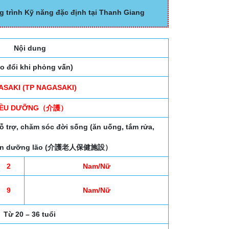
g trình Kỹ năng đặc định tại Thanh Giang
Nội dung
ao đổi khi phỏng vấn)
SAKI (TP NAGASAKI)
IỀU DƯỠNG（介護）
ỗ trợ, chăm sóc đời sống (ăn uống, tắm rửa,
c viên dưỡng lão (介護老人保健施設）
2
Nam/Nữ
9
Nam/Nữ
Từ 20 – 36 tuổi