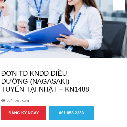
ĐƠN TD KNDD ĐIỀU
DƯỠNG (NAGASAKI) –
TUYỂN TẠI NHẬT – KN1488
984 lượt xem
ĐĂNG KÝ NGAY
091 858 2233