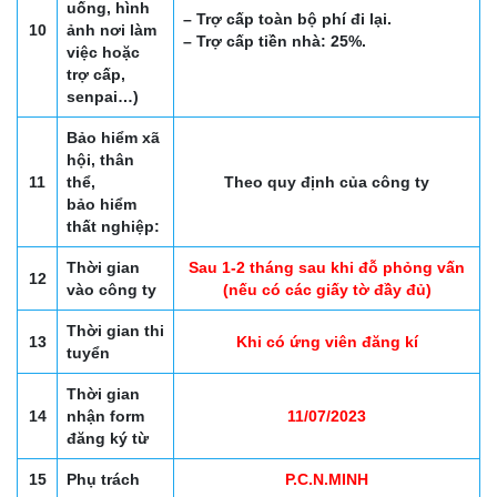
uống, hình
– Trợ cấp toàn bộ phí đi lại.
10
ảnh nơi làm
– Trợ cấp tiền nhà: 25%.
việc hoặc
trợ cấp,
senpai…)
Bảo hiểm xã
hội, thân
11
thể,
Theo quy định của công ty
bảo hiểm
thất nghiệp:
Thời gian
Sau 1-2 tháng sau khi đỗ phỏng vấn
12
vào công ty
(nếu có các giấy tờ đầy đủ)
Thời gian thi
13
Khi có ứng viên đăng kí
tuyển
Thời gian
14
nhận form
11/07/2023
đăng ký từ
15
Phụ trách
P.C.N.MINH