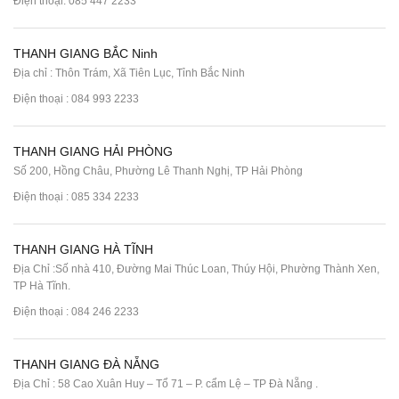
Điện thoại:
085 447 2233
THANH GIANG BẮC Ninh
Địa chỉ : Thôn Trám, Xã Tiên Lục, Tỉnh Bắc Ninh
Điện thoại :
084 993 2233
THANH GIANG HẢI PHÒNG
Số 200, Hồng Châu, Phường Lê Thanh Nghị, TP Hải Phòng
Điện thoại :
085 334 2233
THANH GIANG HÀ TĨNH
Địa Chỉ :Số nhà 410, Đường Mai Thúc Loan, Thúy Hội, Phường Thành Xen,
TP Hà Tĩnh.
Điện thoại :
084 246 2233
THANH GIANG ĐÀ NẴNG
Địa Chỉ : 58 Cao Xuân Huy – Tổ 71 – P. cẩm Lệ – TP Đà Nẵng .