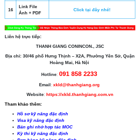
Link File
16
Click tại đây nhé!
Ảnh + PDF
Liên hệ trực tiếp:
THANH GIANG CONINCON., JSC
Địa chỉ: 30/46 phố Hưng Thịnh – X2A, Phường Yên Sở, Quận
Hoàng Mai, Hà Nội
091 858 2233
Hotline
:
Email
:
xkld@thanhgiang.org
Website
:
https://xkld.thanhgiang.com.vn
Tham khảo thêm:
Hồ sơ kỹ năng đặc định
Visa kỹ năng đặc định
Bản ghi nhớ hợp tác MOC
Kỳ thi kỹ năng đặc định
Đơn hàng kỹ năng đặc định