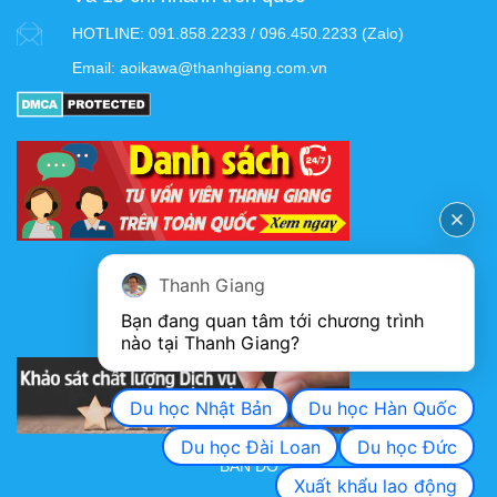
HOTLINE:
091.858.2233 / 096.450.2233 (Zalo)
Email:
aoikawa@thanhgiang.com.vn
FANPAGE
Thanh Giang
Bạn đang quan tâm tới chương trình 
nào tại Thanh Giang? 
KHẢO SÁT CHẤT LƯỢNG DỊCH VỤ
Du học Nhật Bản
Du học Hàn Quốc
Du học Đài Loan
Du học Đức
BẢN ĐỒ
Xuất khẩu lao động