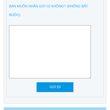
BẠN MUỐN NHẮN GỬI GÌ KHÔNG? (KHÔNG BẮT
BUỘC):