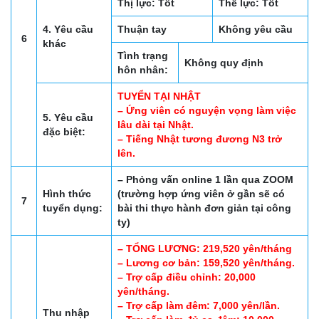
Thị lực: Tốt
Thể lực: Tốt
4. Yêu cầu
Thuận tay
Không yêu cầu
6
khác
Tình trạng
Không quy định
hôn nhân:
TUYỂN TẠI NHẬT
– Ứng viên có nguyện vọng làm việc
5. Yêu cầu
lâu dài tại Nhật.
đặc biệt:
– Tiếng Nhật tương đương N3 trở
lên.
– Phỏng vấn online 1 lần qua ZOOM
Hình thức
(trường hợp ứng viên ở gần sẽ có
7
tuyển dụng:
bài thi thực hành đơn giản tại công
ty)
– TỔNG LƯƠNG: 219,520 yên/tháng
– Lương cơ bản: 159,520 yên/tháng.
– Trợ cấp điều chỉnh: 20,000
yên/tháng.
– Trợ cấp làm đêm: 7,000 yên/lần.
Thu nhập