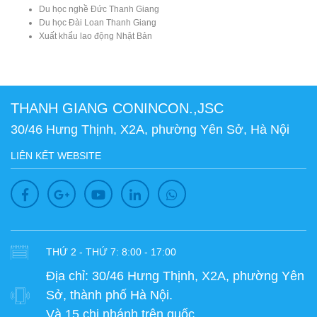
Du học nghề Đức Thanh Giang
Du học Đài Loan Thanh Giang
Xuất khẩu lao động Nhật Bản
THANH GIANG CONINCON.,JSC
30/46 Hưng Thịnh, X2A, phường Yên Sở, Hà Nội
LIÊN KẾT WEBSITE
THỨ 2 - THỨ 7: 8:00 - 17:00
Địa chỉ:
30/46 Hưng Thịnh, X2A, phường Yên
Sở, thành phố Hà Nội.
Và 15 chi nhánh trên quốc