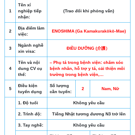
Tên xí
1
nghiệp tiếp
(Trao đổi khi phỏng vấn)
nhận:
Địa điểm làm
2
ENOSHIMA (Ga Kamakurakōkō-Mae)
việc:
Ngành nghề
3
ĐIỀU DƯỠNG (介護）
xin visa:
Tên và nội
– Phụ tá trong bệnh viện: chăm sóc
4
dung CV cụ
bệnh nhân, hỗ trợ y tá, cải thiện môi
thể:
trường trong bệnh viện,…
Điều kiện
Số lượng
5
2
Nam, Nữ
tuyển dụng
cần tuyển:
1. Độ tuổi
Không yêu cầu
2. Trình độ:
Tiếng Nhật tương đương N3 trở lên
3. Tay nghề:
Không yêu cầu