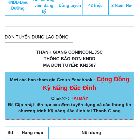
KNĐĐ-Điều
viên đăng
Dừng tuyển
42 triệu
2 Nam, Nữ
Dưỡng
ký
ĐƠN TUYỂN DỤNG LAO ĐỘNG
THANH GIANG CONINCON.,JSC
THÔNG BÁO ĐƠN KNDD
MÃ ĐƠN TUYỂN: KN2587
Cộng Đồng
Mời các bạn tham gia Group Facebook :
Kỹ Năng Đặc Định
Click>> :
TẠI ĐÂY
Để Cập nhật liên tục các đơn tuyển dụng và các thông tin
chương trình Kỹ năng đặc định tại Thanh Giang
Stt
Hạng mục
Nội dung