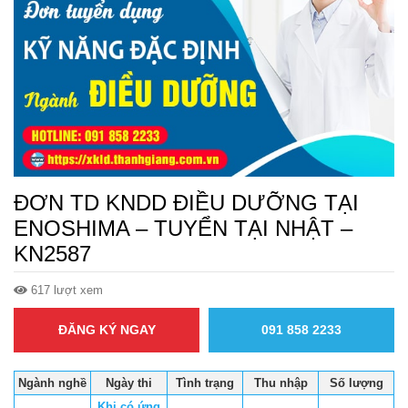
ĐƠN TD KNDD ĐIỀU DƯỠNG TẠI
ENOSHIMA – TUYỂN TẠI NHẬT –
KN2587
617 lượt xem
ĐĂNG KÝ NGAY
091 858 2233
Ngành nghề
Ngày thi
Tình trạng
Thu nhập
Số lượng
Khi có ứng