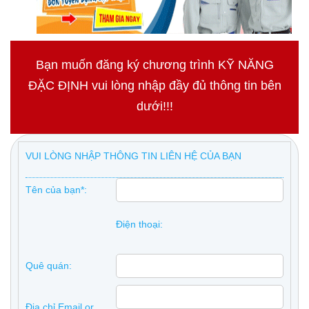
Bạn muốn đăng ký chương trình KỸ NĂNG
ĐẶC ĐỊNH vui lòng nhập đầy đủ thông tin bên
dưới!!!
VUI LÒNG NHẬP THÔNG TIN LIÊN HỆ CỦA BẠN
Tên của bạn*:
Điện thoại:
Quê quán:
Địa chỉ Email or