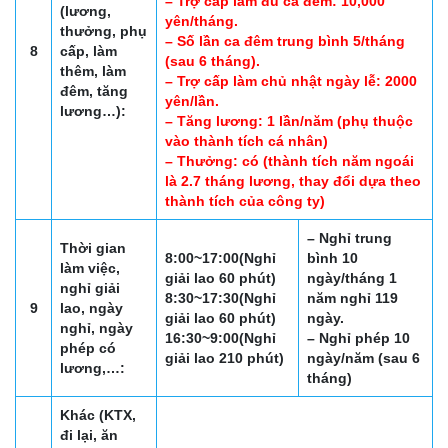
– Trợ cấp làm đủ ca đêm: 10,000
(lương,
yên/tháng.
thưởng, phụ
– Số lần ca đêm trung bình 5/tháng
8
cấp, làm
(sau 6 tháng).
thêm, làm
– Trợ cấp làm chủ nhật ngày lễ: 2000
đêm, tăng
yên/lần.
lương…):
– Tăng lương: 1 lần/năm (phụ thuộc
vào thành tích cá nhân)
– Thưởng: có (thành tích năm ngoái
là 2.7 tháng lương, thay đổi dựa theo
thành tích của công ty)
– Nghỉ trung
Thời gian
8:00~17:00(Nghỉ
bình 10
làm việc,
giải lao 60 phút)
ngày/tháng 1
nghỉ giải
8:30~17:30(Nghỉ
năm nghỉ 119
9
lao, ngày
giải lao 60 phút)
ngày.
nghỉ, ngày
16:30~9:00(Nghỉ
– Nghỉ phép 10
phép có
giải lao 210 phút)
ngày/năm (sau 6
lương,…:
tháng)
Khác (KTX,
đi lại, ăn