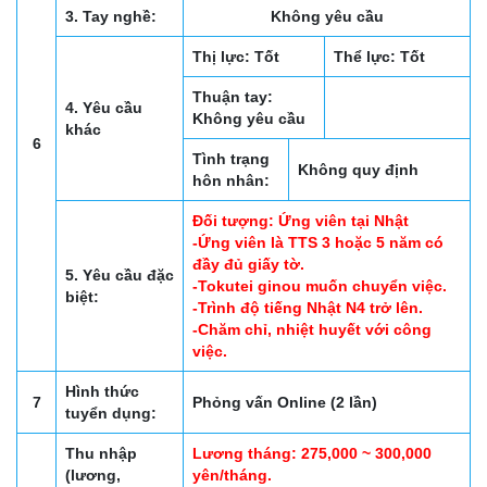
3. Tay nghề:
Không yêu cầu
Thị lực: Tốt
Thể lực: Tốt
Thuận tay:
4. Yêu cầu
Không yêu cầu
khác
6
Tình trạng
Không quy định
hôn nhân:
Đối tượng: Ứng viên tại Nhật
-Ứng viên là TTS 3 hoặc 5 năm có
đầy đủ giấy tờ.
5. Yêu cầu đặc
-Tokutei ginou muốn chuyển việc.
biệt:
-Trình độ tiếng Nhật N4 trở lên.
-Chăm chỉ, nhiệt huyết với công
việc.
Hình thức
7
Phỏng vấn Online (2 lần)
tuyển dụng:
Thu nhập
Lương tháng: 275,000 ~ 300,000
(lương,
yên/tháng.