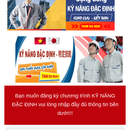
Bạn muốn đăng ký chương trình KỸ NĂNG
ĐẶC ĐỊNH vui lòng nhập đầy đủ thông tin bên
dưới!!!