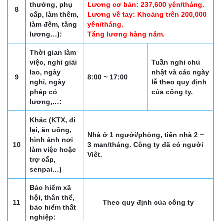
thưởng, phụ
Lương cơ bản: 237,600 yên/tháng.
8
cấp, làm thêm,
Lương về tay: Khoảng trên 200,000
làm đêm, tăng
yên/tháng.
lương…):
Tăng lương hàng năm.
Thời gian làm
việc, nghỉ giải
Tuần nghỉ chủ
lao, ngày
nhật và các ngày
9
8:00 ~ 17:00
nghỉ, ngày
lễ theo quy định
phép có
của công ty.
lương,…:
Khác (KTX, đi
lại, ăn uống,
Nhà ở 1 người/phòng, tiền nhà 2 ~
hình ảnh nơi
10
3 man/tháng. Công ty đã có người
làm việc hoặc
Viêt.
trợ cấp,
senpai…)
Bảo hiểm xã
hội, thân thể,
11
Theo quy định của công ty
bảo hiểm thất
nghiệp: