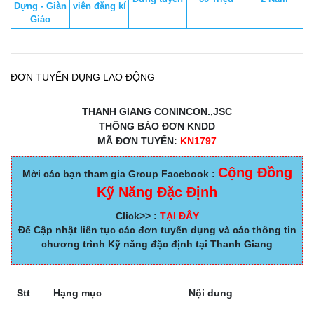
Dựng - Giàn
viên đăng kí
Giáo
ĐƠN TUYỂN DỤNG LAO ĐỘNG
THANH GIANG CONINCON.,JSC
THÔNG BÁO ĐƠN KNDD
MÃ ĐƠN TUYỂN:
KN1797
Cộng Đồng
Mời các bạn tham gia Group Facebook :
Kỹ Năng Đặc Định
Click>> :
TẠI ĐÂY
Để Cập nhật liên tục các đơn tuyển dụng và các thông tin
chương trình Kỹ năng đặc định tại Thanh Giang
Stt
Hạng mục
Nội dung