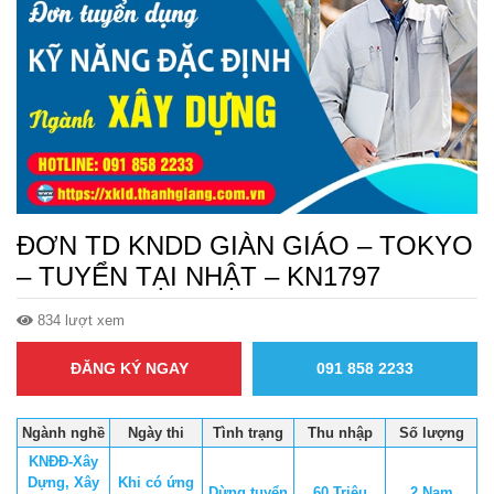
ĐƠN TD KNDD GIÀN GIÁO – TOKYO
– TUYỂN TẠI NHẬT – KN1797
834 lượt xem
ĐĂNG KÝ NGAY
091 858 2233
Ngành nghề
Ngày thi
Tình trạng
Thu nhập
Số lượng
KNĐĐ-Xây
Dựng, Xây
Khi có ứng
Dừng tuyển
60 Triệu
2 Nam