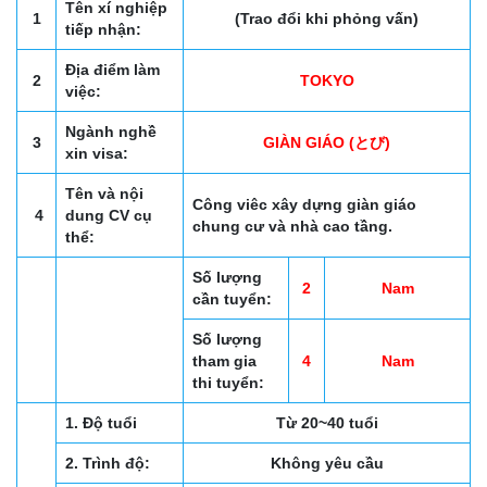
Tên xí nghiệp
1
(Trao đổi khi phỏng vấn)
tiếp nhận:
Địa điểm làm
2
TOKYO
việc:
Ngành nghề
3
GIÀN GIÁO (とび)
xin visa:
Tên và nội
Công viêc xây dựng giàn giáo
4
dung CV cụ
chung cư và nhà cao tầng.
thể:
Số lượng
2
Nam
cần tuyển:
Số lượng
tham gia
4
Nam
thi tuyển:
1. Độ tuổi
Từ 20~40 tuổi
2. Trình độ:
Không yêu cầu