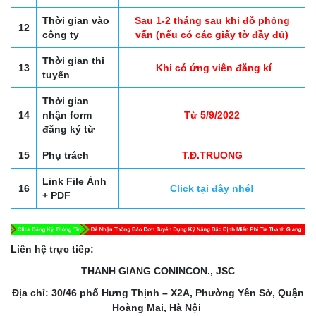
Thời gian vào
Sau 1-2 tháng sau khi đỗ phỏng
12
công ty
vấn (nếu có các giấy tờ đầy đủ)
Thời gian thi
13
Khi có ứng viên đăng kí
tuyển
Thời gian
14
nhận form
Từ 5/9/2022
đăng ký từ
15
Phụ trách
T.Đ.TRUONG
Link File Ảnh
16
Click tại đây nhé!
+ PDF
Liên hệ trực tiếp:
THANH GIANG CONINCON., JSC
Địa chỉ: 30/46 phố Hưng Thịnh – X2A, Phường Yên Sở, Quận
Hoàng Mai, Hà Nội