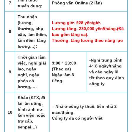
Hình thức
7
Phỏng vấn Online (2 lần)
tuyển dụng:
Thu nhập
(lương,
Lương giờ: 928 yên/giờ.
thưởng, phụ
Lương tổng: 230,000 yên/tháng.(Đã
8
cấp, làm thêm,
bao gồm tăng ca).
làm đêm, tăng
Thưởng, tăng lương theo năng lực
lương…):
Thời gian làm
-Nghỉ trung bình
việc, nghỉ giải
9:00 ~ 23:00
4~ 8 ngày/tháng
lao, ngày
(Theo ca)
9
và các ngày lễ
nghỉ, ngày
Ngày làm 8
tết theo quy định
phép có
tiếng.
công ty
lương,…:
Khác (KTX, đi
lại, ăn uống,
– Nhà ở công ty thuê, tiền nhà 2
hình ảnh nơi
10
man/tháng.
làm việc hoặc
Công ty đã có người Viêt
trợ cấp,
senpai…)