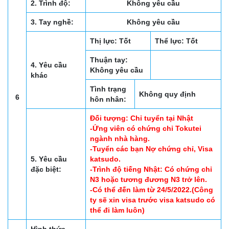
2. Trình độ:
Không yêu cầu
3. Tay nghề:
Không yêu cầu
Thị lực: Tốt
Thể lực: Tốt
Thuận tay:
4. Yêu cầu
Không yêu cầu
khác
Tình trạng
Không quy định
6
hôn nhân:
Đối tượng: Chỉ tuyển tại Nhật
-Ứng viên có chứng chỉ Tokutei
ngành nhà hàng.
-Tuyển các bạn Nợ chứng chỉ, Visa
5. Yêu cầu
katsudo.
đặc biệt:
-Trình độ tiếng Nhật: Có chứng chỉ
N3 hoặc tương đương N3 trở lên.
-Có thể đến làm từ 24/5/2022.(Công
ty sẽ xin visa trước visa katsudo có
thể đi làm luôn)