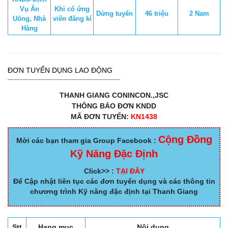
Vụ Ăn
Khi có ứng
Dừng tuyển
46 triệu
2 Nam
Uống, Nhà
viên đăng kí
Hàng
ĐƠN TUYỂN DỤNG LAO ĐỘNG
THANH GIANG CONINCON.,JSC
THÔNG BÁO ĐƠN KNDD
MÃ ĐƠN TUYỂN:
KN1438
Cộng Đồng
Mời các bạn tham gia Group Facebook :
Kỹ Năng Đặc Định
Click>> :
TẠI ĐÂY
Để Cập nhật liên tục các đơn tuyển dụng và các thông tin
chương trình Kỹ năng đặc định tại Thanh Giang
Stt
Hạng mục
Nội dung