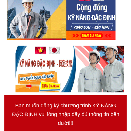
Bạn muốn đăng ký chương trình KỸ NĂNG
ĐẶC ĐỊNH vui lòng nhập đầy đủ thông tin bên
dưới!!!