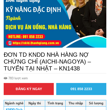
ĐƠN TD KNDD NHÀ HÀNG NỢ
CHỨNG CHỈ (AICHI-NAGOYA) –
TUYỂN TẠI NHẬT – KN1438
783 lượt xem
ĐĂNG KÝ NGAY
091 858 2233
Ngành nghề
Ngày thi
Tình trạng
Thu nhập
Số lượng
KNĐĐ-Dịch