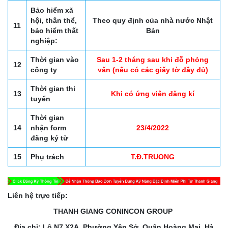
Bảo hiểm xã
hội, thân thể,
Theo quy định của nhà nước Nhật
11
bảo hiểm thất
Bản
nghiệp:
Thời gian vào
Sau 1-2 tháng sau khi đỗ phỏng
12
công ty
vấn (nếu có các giấy tờ đầy đủ)
Thời gian thi
13
Khi có ứng viên đăng kí
tuyển
Thời gian
14
nhận form
23/4/2022
đăng ký từ
15
Phụ trách
T.Đ.TRUONG
Liên hệ trực tiếp:
THANH GIANG CONINCON GROUP
Địa chỉ: Lô N7 X2A, Phường Yên Sở, Quận Hoàng Mai, Hà