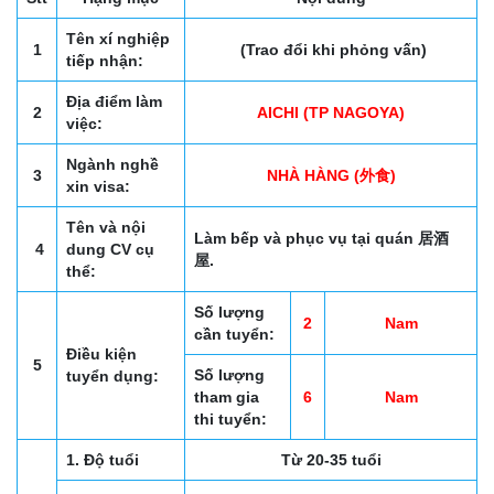
Tên xí nghiệp
1
(Trao đổi khi phỏng vấn)
tiếp nhận:
Địa điểm làm
2
AICHI (TP NAGOYA)
việc:
Ngành nghề
3
NHÀ HÀNG (外食)
xin visa:
Tên và nội
Làm bếp và phục vụ tại quán 居酒
4
dung CV cụ
屋.
thể:
Số lượng
2
Nam
cần tuyển:
Điều kiện
5
Số lượng
tuyển dụng:
tham gia
6
Nam
thi tuyển:
1. Độ tuổi
Từ 20-35 tuổi