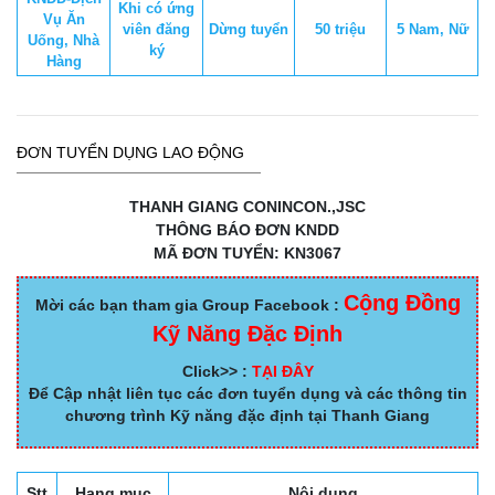
Khi có ứng
Vụ Ăn
viên đăng
Dừng tuyển
50 triệu
5 Nam, Nữ
Uống, Nhà
ký
Hàng
ĐƠN TUYỂN DỤNG LAO ĐỘNG
THANH GIANG CONINCON.,JSC
THÔNG BÁO ĐƠN KNDD
MÃ ĐƠN TUYỂN: KN3067
Cộng Đồng
Mời các bạn tham gia Group Facebook :
Kỹ Năng Đặc Định
Click>> :
TẠI ĐÂY
Để Cập nhật liên tục các đơn tuyển dụng và các thông tin
chương trình Kỹ năng đặc định tại Thanh Giang
Stt
Hạng mục
Nội dung