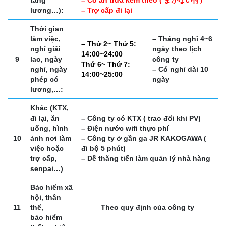
tăng
– Có ăn trưa kèm theo ( まかない付）
lương…):
– Trợ cấp đi lại
Thời gian
làm việc,
– Tháng nghỉ 4~6
– Thứ 2~ Thứ 5:
nghỉ giải
ngày theo lịch
14:00~24:00
9
lao, ngày
công ty
Thứ 6~ Thứ 7:
nghỉ, ngày
– Có nghỉ dài 10
14:00~25:00
phép có
ngày
lương,…:
Khác (KTX,
đi lại, ăn
– Công ty có KTX ( trao đổi khi PV)
uống, hình
– Điện nước wifi thực phí
10
ảnh nơi làm
– Công ty ở gần ga JR KAKOGAWA (
việc hoặc
đi bộ 5 phút)
trợ cấp,
– Dễ thăng tiến làm quản lý nhà hàng
senpai…)
Bảo hiểm xã
hội, thân
11
thể,
Theo quy định của công ty
bảo hiểm