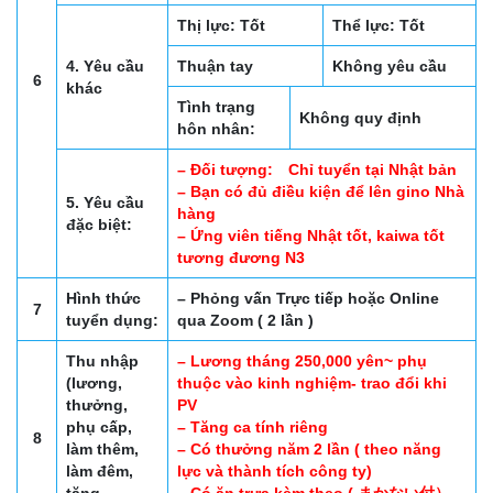
Thị lực: Tốt
Thể lực: Tốt
4. Yêu cầu
Thuận tay
Không yêu cầu
6
khác
Tình trạng
Không quy định
hôn nhân:
– Đối tượng: Chỉ tuyển tại Nhật bản
– Bạn có đủ điều kiện để lên gino Nhà
5. Yêu cầu
hàng
đặc biệt:
– Ứng viên tiếng Nhật tốt, kaiwa tốt
tương đương N3
Hình thức
– Phỏng vấn Trực tiếp hoặc Online
7
tuyển dụng:
qua Zoom ( 2 lần )
Thu nhập
– Lương tháng 250,000 yên~ phụ
(lương,
thuộc vào kinh nghiệm- trao đổi khi
thưởng,
PV
phụ cấp,
– Tăng ca tính riêng
8
làm thêm,
– Có thưởng năm 2 lần ( theo năng
làm đêm,
lực và thành tích công ty)