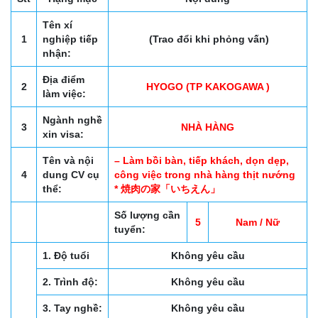
Tên xí
1
nghiệp tiếp
(Trao đổi khi phỏng vấn)
nhận:
Địa điểm
2
HYOGO (TP KAKOGAWA )
làm việc:
Ngành nghề
3
NHÀ HÀNG
xin visa:
Tên và nội
– Làm bồi bàn, tiếp khách, dọn dẹp,
4
dung CV cụ
công việc trong nhà hàng thịt nướng
thể:
* 焼肉の家「いちえん」
Số lượng cần
5
Nam / Nữ
tuyển:
1. Độ tuổi
Không yêu cầu
2. Trình độ:
Không yêu cầu
3. Tay nghề:
Không yêu cầu