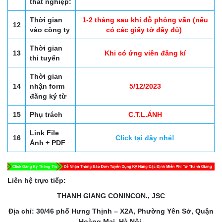
thất nghiệp:
Thời gian
1-2 tháng sau khi đỗ phỏng vấn (nếu
12
vào công ty
có các giấy tờ đầy đủ)
Thời gian
13
Khi có ứng viên đăng kí
thi tuyển
Thời gian
14
nhận form
5/12/2023
đăng ký từ
15
Phụ trách
C.T.L.ÁNH
Link File
16
Click tại đây nhé!
Ảnh + PDF
Liên hệ trực tiếp:
THANH GIANG CONINCON., JSC
Địa chỉ: 30/46 phố Hưng Thịnh – X2A, Phường Yên Sở, Quận
Hoàng Mai, Hà Nội