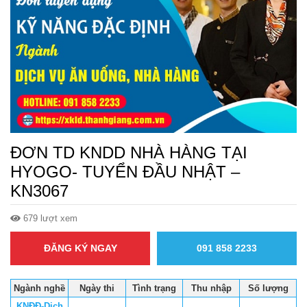
ĐƠN TD KNDD NHÀ HÀNG TẠI
HYOGO- TUYỂN ĐẦU NHẬT –
KN3067
679 lượt xem
ĐĂNG KÝ NGAY
091 858 2233
Ngành nghề
Ngày thi
Tình trạng
Thu nhập
Số lượng
KNĐĐ-Dịch