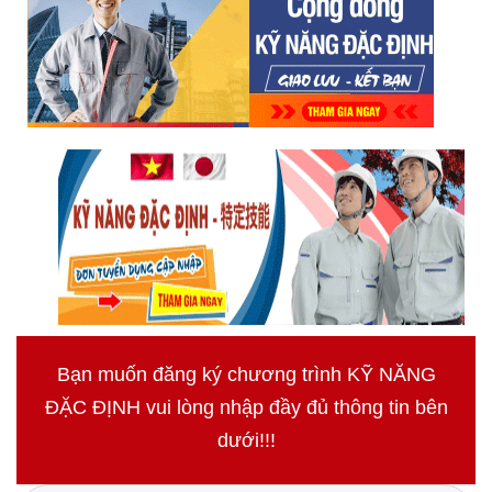
Bạn muốn đăng ký chương trình KỸ NĂNG
ĐẶC ĐỊNH vui lòng nhập đầy đủ thông tin bên
dưới!!!