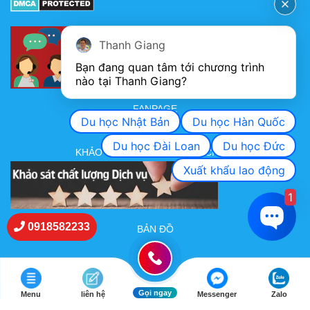
Thanh Giang
Bạn đang quan tâm tới chương trình 
nào tại Thanh Giang? 
FANPAGE
Du học Nhật Bản
Du học Hàn Quốc
Du học Đài Loan
Du học Đức
KHẢO SÁT CHẤT LƯỢNG DỊCH VỤ
Xuất khẩu lao động
1
0918582233
BẢN ĐỒ
Gọi ngay
Menu
liên hệ
Messenger
Zalo