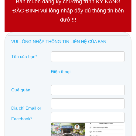
Bạn muốn đăng ký chương trình KỸ NĂNG
ĐẶC ĐỊNH vui lòng nhập đầy đủ thông tin bên
dưới!!!
VUI LÒNG NHẬP THÔNG TIN LIÊN HỆ CỦA BẠN
Tên của bạn*:
Điện thoại:
Quê quán:
Địa chỉ Email or
Facebook*