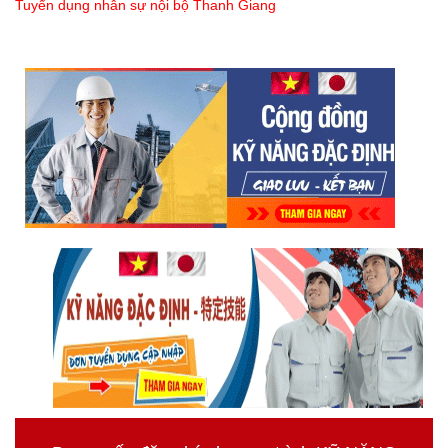
Tuyển dụng nhân sự nội bộ Thanh Giang