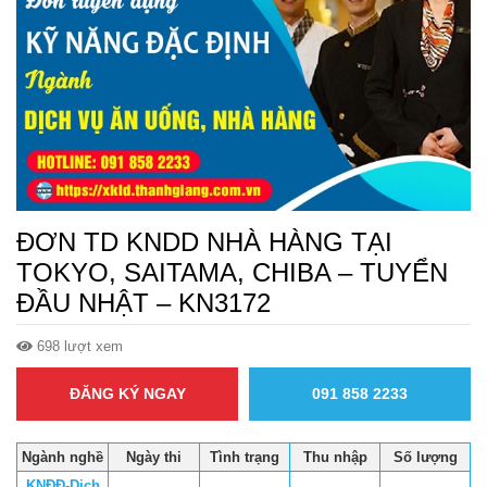
ĐƠN TD KNDD NHÀ HÀNG TẠI
TOKYO, SAITAMA, CHIBA – TUYỂN
ĐẦU NHẬT – KN3172
698 lượt xem
ĐĂNG KÝ NGAY
091 858 2233
Ngành nghề
Ngày thi
Tình trạng
Thu nhập
Số lượng
KNĐĐ-Dịch