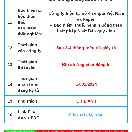
Bảo hiểm xã
Công ty hiện tại có 4 senpai Việt Nam
hội, thân
và Nepan
11
thể,
– Bảo hiểm, thuế, nenkin đóng theo
bảo hiểm
luật pháp Nhật Bản quy định
thất nghiệp:
Thời gian
12
Sau 2-3 tháng- nếu đủ giấy tờ
vào công ty
Thời gian
13
Khi có ứng viên đăng kí
thi tuyển
Thời gian
14
nhận form
14/01/2024
đăng ký từ
15
Phụ trách
C.T.L.ÁNH
Link File
16
Click tại đây nhé!
Ảnh + PDF