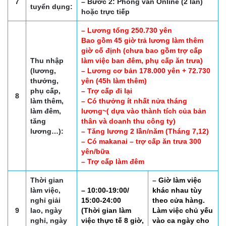
7
– Bước 2: Phỏng vấn Online (2 lần)
tuyển dụng:
hoặc trực tiếp
– Lương tổng 250.730 yên
Bao gồm 45 giờ trả lương làm thêm
giờ cố định (chưa bao gồm trợ cấp
Thu nhập
làm việc ban đêm, phụ cấp ăn trưa)
(lương,
– Lương cơ bản 178.000 yên + 72.730
thưởng,
yên (45h làm thêm)
phụ cấp,
– Trợ cấp đi lại
8
làm thêm,
– Có thưởng ít nhất nửa tháng
làm đêm,
lương~( dựa vào thành tích của bản
tăng
thân và doanh thu công ty)
lương…):
– Tăng lương 2 lần/năm (Tháng 7,12)
– Có makanai – trợ cấp ăn trưa 300
yên/bữa
– Trợ cấp làm đêm
Thời gian
–
Giờ làm việc
làm việc,
– 10:00-19:00/
khác nhau tùy
nghỉ giải
15:00-24:00
theo cửa hàng.
9
lao, ngày
(Thời gian làm
Làm việc chủ yếu
nghỉ, ngày
việc thực tế 8 giờ,
vào ca ngày cho