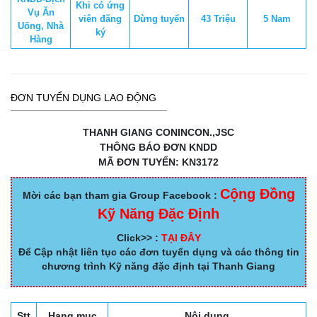
Khi có ứng
Vụ Ăn
viên đăng
Dừng tuyển
43 Triệu
5 Nam
Uống, Nhà
ký
Hàng
ĐƠN TUYỂN DỤNG LAO ĐỘNG
THANH GIANG CONINCON.,JSC
THÔNG BÁO ĐƠN KNDD
MÃ ĐƠN TUYỂN: KN3172
Cộng Đồng
Mời các bạn tham gia Group Facebook :
Kỹ Năng Đặc Định
Click>> :
TẠI ĐÂY
Để Cập nhật liên tục các đơn tuyển dụng và các thông tin
chương trình Kỹ năng đặc định tại Thanh Giang
Stt
Hạng mục
Nội dung