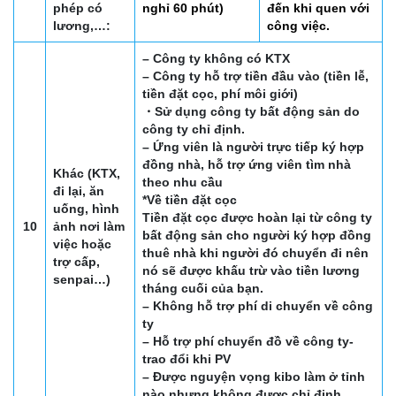
phép có
nghỉ 60 phút)
đến khi quen với
lương,…:
công việc.
– Công ty không có KTX
– Công ty hỗ trợ tiền đầu vào (tiền lễ,
tiền đặt cọc, phí môi giới)
・Sử dụng công ty bất động sản do
công ty chỉ định.
– Ứng viên là người trực tiếp ký hợp
đồng nhà, hỗ trợ ứng viên tìm nhà
Khác (KTX,
theo nhu cầu
đi lại, ăn
*Về tiền đặt cọc
uống, hình
Tiền đặt cọc được hoàn lại từ công ty
10
ảnh nơi làm
bất động sản cho người ký hợp đồng
việc hoặc
thuê nhà khi người đó chuyển đi nên
trợ cấp,
nó sẽ được khấu trừ vào tiền lương
senpai…)
tháng cuối của bạn.
– Không hỗ trợ phí di chuyển về công
ty
– Hỗ trợ phí chuyển đồ về công ty-
trao đổi khi PV
– Được nguyện vọng kibo làm ở tỉnh
nào nhưng không được chỉ định