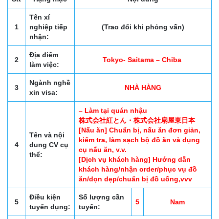
Tên xí
1
nghiệp tiếp
(Trao đổi khi phỏng vấn)
nhận:
Địa điểm
2
Tokyo- Saitama – Chiba
làm việc:
Ngành nghề
3
NHÀ HÀNG
xin visa:
– Làm tại quán nhậu
株式会社紅とん・株式会社扇屋東日本
[Nấu ăn] Chuẩn bị, nấu ăn đơn giản,
Tên và nội
kiểm tra, làm sạch bộ đồ ăn và dụng
4
dung CV cụ
cụ nấu ăn, v.v.
thể:
[Dịch vụ khách hàng] Hướng dẫn
khách hàng/nhận order/phục vụ đồ
ăn/dọn dẹp/chuẩn bị đồ uống,vvv
Điều kiện
Số lượng cần
5
5
Nam
tuyển dụng:
tuyển: