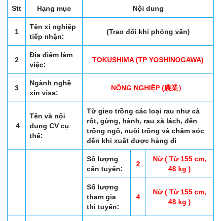
Stt
Hạng mục
Nội dung
Tên xí nghiệp
1
(Trao đổi khi phỏng vấn)
tiếp nhận:
Địa điểm làm
2
TOKUSHIMA (TP YOSHINOGAWA)
việc:
Ngành nghề
3
NÔNG NGHIỆP (農業）
xin visa:
Từ gieo trồng các loại rau như cà
Tên và nội
rốt, gừng, hành, rau xà lách, đến
4
dung CV cụ
trồng ngô, nuôi trồng và chăm sóc
thể:
đến khi xuất được hàng đi
Số lượng
Nữ ( Từ 155 cm,
2
cần tuyển:
48 kg )
Số lượng
Nữ ( Từ 155 cm,
tham gia
4
48 kg )
thi tuyển: