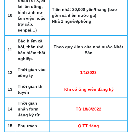
Khác (KTX, đi
lại, ăn uống,
Tiền nhà: 20,000 yên/tháng (bao
hình ảnh nơi
10
gồm cả điên nước ga)
làm việc hoặc
Nhà 1 người/phòng
trợ cấp,
senpai…)
Bảo hiểm xã
hội, thân thể,
Theo quy định của nhà nước Nhật
11
bảo hiểm thất
Bản
nghiệp:
Thời gian vào
12
1/1/2023
công ty
Thời gian thi
13
Khi có ứng viên đăng ký
tuyển
Thời gian
14
nhận form
Từ 18/8/2022
đăng ký từ
15
Phụ trách
Q.TT.Hằng