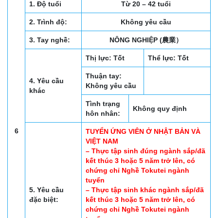
1. Độ tuổi
Từ 20 – 42 tuổi
2. Trình độ:
Không yêu cầu
3. Tay nghề:
NÔNG NGHIỆP (農業）
Thị lực: Tốt
Thể lực: Tốt
Thuận tay:
4. Yêu cầu
Không yêu cầu
khác
Tình trạng
Không quy định
hôn nhân:
6
TUYỂN ỨNG VIÊN Ở NHẬT BẢN VÀ
VIỆT NAM
– Thực tập sinh đúng ngành sắp/đã
kết thúc 3 hoặc 5 năm trở lên, có
chứng chỉ Nghề Tokutei ngành
tuyển
5. Yêu cầu
– Thực tập sinh khác ngành sắp/đã
đặc biệt:
kết thúc 3 hoặc 5 năm trở lên, có
chứng chỉ Nghề Tokutei ngành