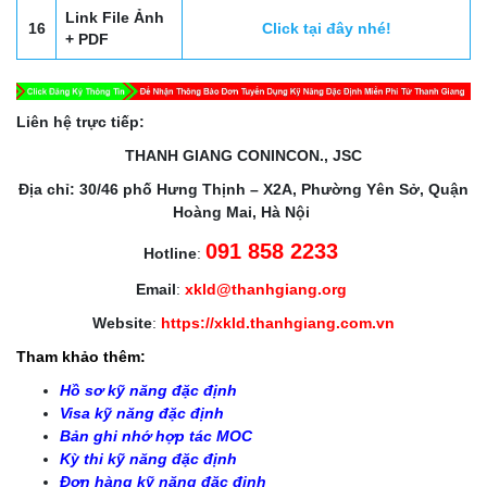
Link File Ảnh
16
Click tại đây nhé!
+ PDF
Liên hệ trực tiếp:
THANH GIANG CONINCON., JSC
Địa chỉ: 30/46 phố Hưng Thịnh – X2A, Phường Yên Sở, Quận
Hoàng Mai, Hà Nội
091 858 2233
Hotline
:
Email
:
xkld@thanhgiang.org
Website
:
https://xkld.thanhgiang.com.vn
Tham khảo thêm:
Hồ sơ kỹ năng đặc định
Visa kỹ năng đặc định
Bản ghi nhớ hợp tác MOC
Kỳ thi kỹ năng đặc định
Đơn hàng kỹ năng đặc định