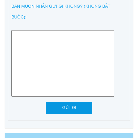
BẠN MUỐN NHẮN GỬI GÌ KHÔNG? (KHÔNG BẮT
BUỘC):