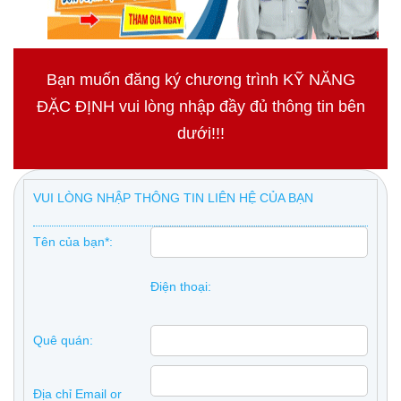
Bạn muốn đăng ký chương trình KỸ NĂNG
ĐẶC ĐỊNH vui lòng nhập đầy đủ thông tin bên
dưới!!!
VUI LÒNG NHẬP THÔNG TIN LIÊN HỆ CỦA BẠN
Tên của bạn*:
Điện thoại:
Quê quán:
Địa chỉ Email or