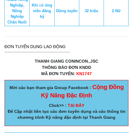
Nghiệp,
Khi có ứng
Nông
viên đăng
Dừng tuyển
32 triệu
2 Nữ
Nghiệp
ký
Chăn Nuôi
ĐƠN TUYỂN DỤNG LAO ĐỘNG
THANH GIANG CONINCON.,JSC
THÔNG BÁO ĐƠN KNDD
MÃ ĐƠN TUYỂN:
KN1747
Cộng Đồng
Mời các bạn tham gia Group Facebook :
Kỹ Năng Đặc Định
Click>> :
TẠI ĐÂY
Để Cập nhật liên tục các đơn tuyển dụng và các thông tin
chương trình Kỹ năng đặc định tại Thanh Giang