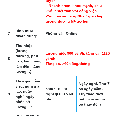
tuyển
– Nhanh nhẹn, khỏe mạnh, chịu
khó, nhiệt tình với công việc.
-Yêu cầu về tiếng Nhật: giao tiếp
tương đương N4 trở lên
Hình thức
7
Phỏng vấn Online
tuyển dụng:
Thu nhập
(lương,
Lương giờ: 900 yên/h, tăng ca: 1125
thưởng, phụ
8
yên/h
cấp, làm thêm,
Tăng ca: >40 tiếng/tháng
làm đêm, tăng
lương…):
Thời gian làm
Ngày nghỉ: Thứ 7
việc, nghỉ giải
5:00 ~ 16:00
58 ngày/năm (
lao, ngày
9
Nghỉ giải lao 60
Tùy theo thời
nghỉ, ngày
phút
tiết, mùa vụ mà
phép có
có thay đổi )
lương,…: