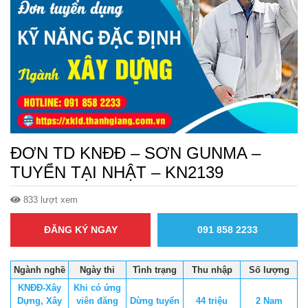
ĐƠN TD KNĐĐ – SƠN GUNMA –
TUYỂN TẠI NHẬT – KN2139
833 lượt xem
ĐĂNG KÝ NGAY
091 858 2233
Ngành nghề
Ngày thi
Tình trạng
Thu nhập
Số lượng
KNĐĐ-Xây
Khi có ứng
Dựng, Xây
viên đăng
Dừng tuyển
44 triệu
2 Nam