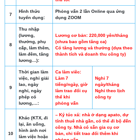
Hình thức
Phỏng vấn 2 lần Online qua ứng
7
tuyển dụng:
dụng ZOOM
Thu nhập
(lương,
Lương cơ bản: 220,000 yên/tháng
thưởng, phụ
(chưa bao gồm tăng ca)
8
cấp, làm thêm,
Có tăng lương và thưởng (dựa theo
làm đêm, tăng
thành tích và doanh thu công ty)
lương…):
Thời gian làm
Ca làm viêc:
việc, nghỉ giải
Làm 7
Nghỉ 7
lao, ngày
tiếng/ngày, giờ
ngày/tháng
9
nghỉ, ngày
làm trao đổi cụ
Nghỉ theo lịch
phép có
thể khi
công ty
lương,…:
phỏng vấn
– Ký túc xá: nhà ở dạng apato, dự
Khác (KTX, đi
tính thuê nhà gần, có thể đi bộ đến
lại, ăn uống,
công ty. Nhà có sẵn gia cụ cơ
hình ảnh nơi
10
bản, chi tiết trao đổi thêm khi
làm việc hoặc
phỏng vấn.