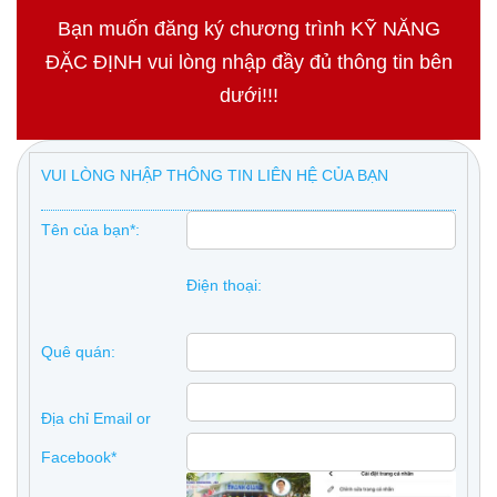
Bạn muốn đăng ký chương trình KỸ NĂNG
ĐẶC ĐỊNH vui lòng nhập đầy đủ thông tin bên
dưới!!!
VUI LÒNG NHẬP THÔNG TIN LIÊN HỆ CỦA BẠN
Tên của bạn*:
Điện thoại:
Quê quán:
Địa chỉ Email or
Facebook*