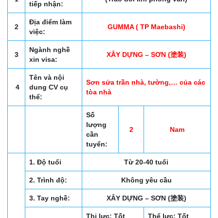
tiếp nhận:
Địa điểm làm
2
GUMMA ( TP Maebashi)
việc:
Ngành nghề
3
XÂY DỰNG – SƠN (塗装)
xin visa:
Tên và nội
Sơn sửa trần nhà, tường,… của các
4
dung CV cụ
tòa nhà
thể:
Số
lượng
2
Nam
cần
tuyển:
1. Độ tuổi
Từ 20-40 tuổi
2. Trình độ:
Không yêu cầu
3. Tay nghề:
XÂY DỰNG – SƠN (塗装)
Thị lực: Tốt
Thể lực: Tốt