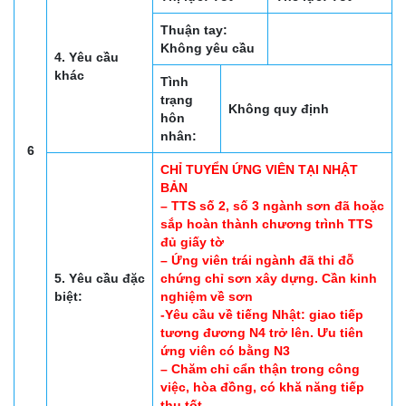
Thuận tay:
Không yêu cầu
4. Yêu cầu
khác
Tình
trạng
Không quy định
hôn
nhân:
6
CHỈ TUYỂN ỨNG VIÊN TẠI NHẬT
BẢN
– TTS số 2, số 3 ngành sơn đã hoặc
sắp hoàn thành chương trình TTS
đủ giấy tờ
– Ứng viên trái ngành đã thi đỗ
5. Yêu cầu đặc
chứng chỉ sơn xây dựng. Cần kinh
biệt:
nghiệm về sơn
-Yêu cầu về tiếng Nhật: giao tiếp
tương đương N4 trở lên. Ưu tiên
ứng viên có bằng N3
– Chăm chỉ cẩn thận trong công
việc, hòa đồng, có khă năng tiếp
thu tốt