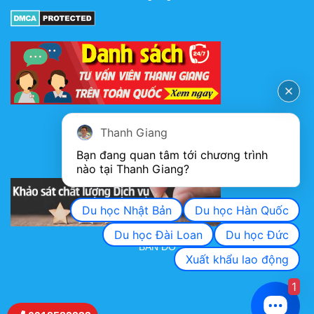
FANPAGE
Thanh Giang
Bạn đang quan tâm tới chương trình 
nào tại Thanh Giang? 
KHẢO SÁT CHẤT LƯỢNG DỊCH VỤ
Du học Nhật Bản
Du học Hàn Quốc
Du học Đài Loan
Du học Đức
BẢN ĐỒ
Xuất khẩu lao động
1