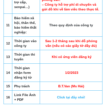
trợ cấp,
– Công ty hỗ trợ phí di chuyển và
senpai…)
gửi đồ khi về làm viêc theo thực tế.
Bảo hiểm xã
hội, thân thể,
11
Theo quy định của công ty
bảo hiểm thất
nghiệp:
Thời gian vào
Sau 1-2 tháng sau khi đỗ phỏng
12
công ty
vấn (nếu có các giấy tờ đầy đủ)
Thời gian thi
13
Khi có ứng viên đăng ký
tuyển
Thời gian
14
nhận form
1/2/2023
đăng ký từ
15
Phụ trách
B.T.Van (Ms Hải)
Link File Ảnh
16
Click tại đây nhé!
+ PDF