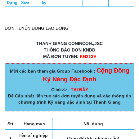
Dựng - Sơn
ký
ĐƠN TUYỂN DỤNG LAO ĐỘNG
THANH GIANG CONINCON.,JSC
THÔNG BÁO ĐƠN KNDD
MÃ ĐƠN TUYỂN:
KN2139
Cộng Đồng
Mời các bạn tham gia Group Facebook :
Kỹ Năng Đặc Định
Click>> :
TẠI ĐÂY
Để Cập nhật liên tục các đơn tuyển dụng và các thông tin
chương trình Kỹ năng đặc định tại Thanh Giang
Stt
Hạng mục
Nội dung
Tên xí nghiệp
1
(Trao đổi khi phỏng vấn)