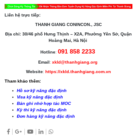
Liên hệ trực tiếp:
THANH GIANG CONINCON., JSC
Địa chỉ: 30/46 phố Hưng Thịnh – X2A, Phường Yên Sở, Quận
Hoàng Mai, Hà Nội
091 858 2233
Hotline
:
Email
:
xkld@thanhgiang.org
Website
:
https://xkld.thanhgiang.com.vn
Tham khảo thêm:
Hồ sơ kỹ năng đặc định
Visa kỹ năng đặc định
Bản ghi nhớ hợp tác MOC
Kỳ thi kỹ năng đặc định
Đơn hàng kỹ năng đặc định