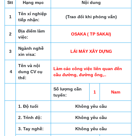
Stt
Hạng mục
Nội dung
Tên xí nghiệp
1
(Trao đổi khi phỏng vấn)
tiếp nhận:
Địa điểm làm
2
OSAKA ( TP SAKAI)
việc:
Ngành nghề
3
LÁI MÁY XÂY DỰNG
xin visa:
Tên và nội
Làm các công việc liên quan đến
4
dung CV cụ
cầu đường, đường ống,..
thể:
Số lượng cần
1
Nam
tuyển:
1. Độ tuổi
Không yêu cầu
2. Trình độ:
Không yêu cầu
3. Tay nghề:
Không yêu cầu