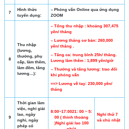
Hình thức
– Phỏng vấn Online qua ứng dụng
7
tuyển dụng:
ZOOM
– Tổng thu nhập : khoảng 307,475
yên/ tháng
– Lương tháng cơ bản: 260,000
Thu nhập
yên/ tháng .
(lương,
– Tăng ca: trung bình 25h/ tháng.
thưởng, phụ
8
Lương làm thêm : 1,899 yên/giờ
cấp, làm thêm,
làm đêm, tăng
– Thưởng và tăng lương: trao đổi
lương…):
khi phỏng vấn
==> Lương về tay: 230,000 yên/
tháng
Thời gian làm
việc, nghỉ giải
8:00~17:0021: 00 ~ 5:
lao, ngày
Nghỉ thứ 7
9
00 ( thỉnh thoảng
nghỉ, ngày
và chủ nhật
)Nghỉ giải lao 100
phép có
phút