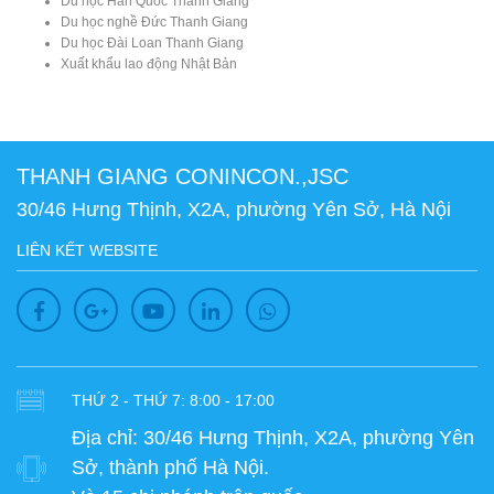
Du học Hàn Quốc Thanh Giang
Du học nghề Đức Thanh Giang
Du học Đài Loan Thanh Giang
Xuất khẩu lao động Nhật Bản
THANH GIANG CONINCON.,JSC
30/46 Hưng Thịnh, X2A, phường Yên Sở, Hà Nội
LIÊN KẾT WEBSITE
THỨ 2 - THỨ 7: 8:00 - 17:00
Địa chỉ:
30/46 Hưng Thịnh, X2A, phường Yên
Sở, thành phố Hà Nội.