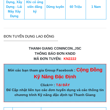
Dựng, Xây
Khi có ứng
Dựng - Lái
viên đăng
Dừng tuyển
60 Triệu
1 Nam
Máy Xây
ký
Dựng
ĐƠN TUYỂN DỤNG LAO ĐỘNG
THANH GIANG CONINCON.,JSC
THÔNG BÁO ĐƠN KNDD
MÃ ĐƠN TUYỂN:
KN2222
Cộng Đồng
Mời các bạn tham gia Group Facebook :
Kỹ Năng Đặc Định
Click>> :
TẠI ĐÂY
Để Cập nhật liên tục các đơn tuyển dụng và các thông tin
chương trình Kỹ năng đặc định tại Thanh Giang