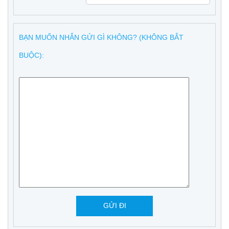
BẠN MUỐN NHẮN GỬI GÌ KHÔNG? (KHÔNG BẮT
BUỘC):