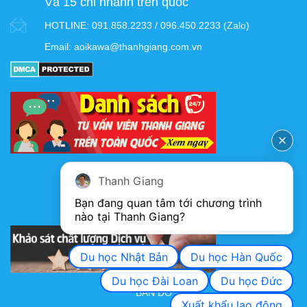
Và 15 chi nhánh trên quốc
HOTLINE:
091.858.2233 / 096.450.2233 (Zalo)
Email:
aoikawa@thanhgiang.com.vn
FANPAGE
Thanh Giang
Bạn đang quan tâm tới chương trình 
nào tại Thanh Giang? 
KHẢO SÁT CHẤT LƯỢNG DỊCH VỤ
Du học Nhật Bản
Du học Hàn Quốc
Du học Đài Loan
Du học Đức
BẢN ĐỒ
Xuất khẩu lao động