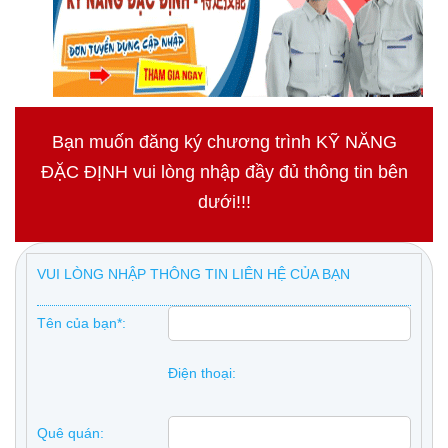
Bạn muốn đăng ký chương trình KỸ NĂNG
ĐẶC ĐỊNH vui lòng nhập đầy đủ thông tin bên
dưới!!!
VUI LÒNG NHẬP THÔNG TIN LIÊN HỆ CỦA BẠN
Tên của bạn*:
Điện thoại:
Quê quán: