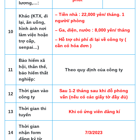
lương,…:
– Tiền nhà : 22,000 yên/ tháng.
1
Khác (KTX, đi
người/ phòng
lại, ăn uống,
hình ảnh nơi
– Ga, điện, nước : 8,000 yên/ tháng
10
làm việc hoặc
– Hỗ trợ chi phí đi lại về công ty (
trợ cấp,
cần có hóa đơn )
senpai…)
Bảo hiểm xã
hội, thân thể,
11
Theo quy định của công ty
bảo hiểm thất
nghiệp:
Thời gian vào
Sau 1-2 tháng sau khi đỗ phỏng
12
công ty
vấn (nếu có các giấy tờ đầy đủ)
Thời gian thi
13
Khi có ứng viên đăng kí
tuyển
Thời gian
14
nhận form
7/3/2023
đăng ký từ