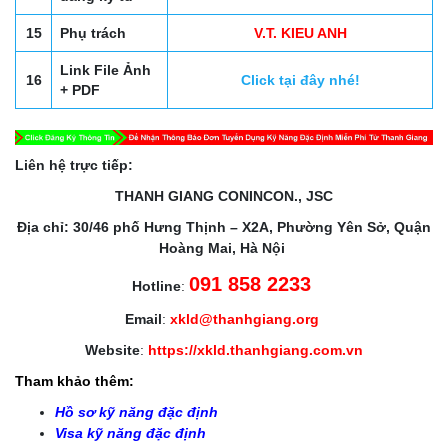
15
Phụ trách
V.T. KIEU ANH
Link File Ảnh
16
Click tại đây nhé!
+ PDF
Liên hệ trực tiếp:
THANH GIANG CONINCON., JSC
Địa chỉ: 30/46 phố Hưng Thịnh – X2A, Phường Yên Sở, Quận
Hoàng Mai, Hà Nội
091 858 2233
Hotline
:
Email
:
xkld@thanhgiang.org
Website
:
https://xkld.thanhgiang.com.vn
Tham khảo thêm:
Hồ sơ kỹ năng đặc định
Visa kỹ năng đặc định