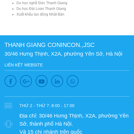
Du học nghề Đức Thanh Giang
Du học Đài Loan Thanh Giang
Xuất khẩu lao động Nhật Bản
THANH GIANG CONINCON.,JSC
30/46 Hưng Thịnh, X2A, phường Yên Sở, Hà Nội
LIÊN KẾT WEBSITE
THỨ 2 - THỨ 7: 8:00 - 17:00
Địa chỉ:
30/46 Hưng Thịnh, X2A, phường Yên
Sở, thành phố Hà Nội.
Và 15 chi nhánh trên quốc