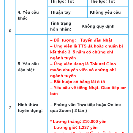
Thị lực: Tốt
Thể lực: Tốt
4. Yêu cầu
Thuận tay
Không yêu cầu
khác
Tình trạng
Không quy định
hôn nhân:
6
– Đối tượng: Tuyển đầu Nhật
– Ứng viên là TTS đã hoặc chuẩn bị
kết thúc 3, 5 năm có chứng chỉ
ngành tuyển
5. Yêu cầu
– Ứng viên đang là Tokutei Gino
đặc biệt:
muốn chuyển việc có chứng chỉ
ngành tuyển
– Bắt buộc có bằng lái ô tô
– Yêu cầu về tiếng Nhật: Giao tiếp cơ
bản
Hình thức
– Phỏng vấn Trực tiếp hoặc Online
7
tuyển dụng:
qua Zoom ( 2 lần )
* Lương tháng: 210.000 yên
– Lương giờ: 1.237 yên