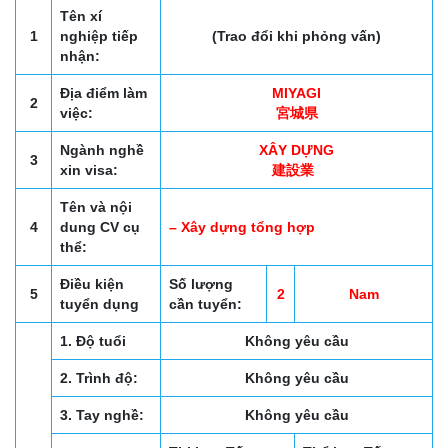
Tên xí
1
nghiệp tiếp
(Trao đổi khi phỏng vấn)
nhận:
Địa điểm làm
MIYAGI
2
việc:
宮城県
Ngành nghề
XÂY DỰNG
3
xin visa:
建設業
Tên và nội
4
dung CV cụ
– Xây dựng tổng hợp
thể:
Điều kiện
Số lượng
5
2
Nam
tuyển dụng
cần tuyển:
1. Độ tuổi
Không yêu cầu
2. Trình độ:
Không yêu cầu
3. Tay nghề:
Không yêu cầu