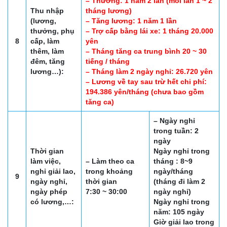
– Thưởng: 1 năm 2 lần (mỗi lần 1 ~ 2
Thu nhập
tháng lương)
(lương,
– Tăng lương: 1 năm 1 lần
thưởng, phụ
– Trợ cấp bằng lái xe: 1 tháng 20.000
8
cấp, làm
yên
thêm, làm
– Tháng tăng ca trung bình 20 ~ 30
đêm, tăng
tiếng / tháng
lương…):
– Tháng làm 2 ngày nghỉ: 26.720 yên
– Lương về tay sau trừ hết chi phí:
194.386 yên/tháng (chưa bao gồm
tăng ca)
– Ngày nghỉ
trong tuần: 2
ngày
Thời gian
Ngày nghỉ trong
làm việc,
– Làm theo ca
tháng : 8~9
nghỉ giải lao,
trong khoảng
ngày/tháng
9
ngày nghỉ,
thời gian
(tháng đi làm 2
ngày phép
7:30 ~ 30:00
ngày nghỉ)
có lương,…:
Ngày nghỉ trong
năm: 105 ngày
Giờ giải lao trong