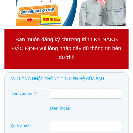
Bạn muốn đăng ký chương trình KỸ NĂNG
ĐẶC ĐỊNH vui lòng nhập đầy đủ thông tin bên
dưới!!!
VUI LÒNG NHẬP THÔNG TIN LIÊN HỆ CỦA BẠN
Tên của bạn*:
Điện thoại:
Quê quán: