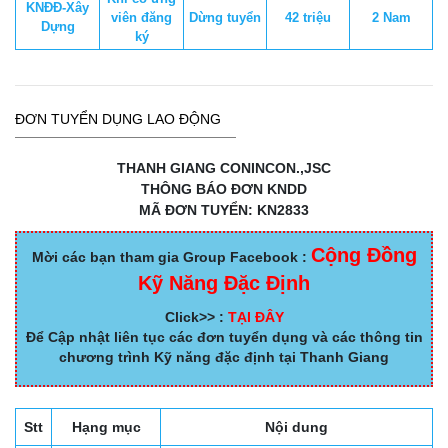
KNĐĐ-Xây
viên đăng
Dừng tuyển
42 triệu
2 Nam
Dựng
ký
ĐƠN TUYỂN DỤNG LAO ĐỘNG
THANH GIANG CONINCON.,JSC
THÔNG BÁO ĐƠN KNDD
MÃ ĐƠN TUYỂN: KN2833
Cộng Đồng
Mời các bạn tham gia Group Facebook :
Kỹ Năng Đặc Định
Click>> :
TẠI ĐÂY
Để Cập nhật liên tục các đơn tuyển dụng và các thông tin
chương trình Kỹ năng đặc định tại Thanh Giang
Stt
Hạng mục
Nội dung