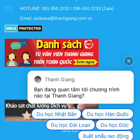
HOTLINE:
091.858.2233 / 096.450.2233 (Zalo)
Email:
aoikawa@thanhgiang.com.vn
FANPAGE
Thanh Giang
Bạn đang quan tâm tới chương trình 
nào tại Thanh Giang? 
KHẢO SÁT CHẤT LƯỢNG DỊCH VỤ
Du học Nhật Bản
Du học Hàn Quốc
Du học Đài Loan
Du học Đức
BẢN ĐỒ
Xuất khẩu lao động