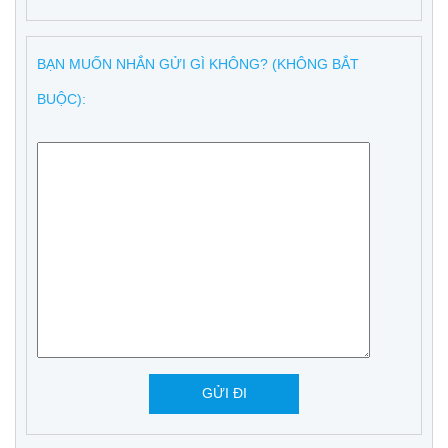
BẠN MUỐN NHẮN GỬI GÌ KHÔNG? (KHÔNG BẮT
BUỘC):