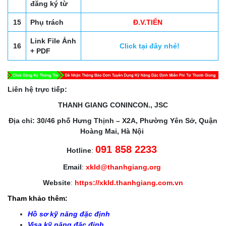
đăng ký từ
15
Phụ trách
Đ.V.TIẾN
Link File Ảnh
16
Click tại đây nhé!
+ PDF
Liên hệ trực tiếp:
THANH GIANG CONINCON., JSC
Địa chỉ: 30/46 phố Hưng Thịnh – X2A, Phường Yên Sở, Quận
Hoàng Mai, Hà Nội
091 858 2233
Hotline
:
Email
:
xkld@thanhgiang.org
Website
:
https://xkld.thanhgiang.com.vn
Tham khảo thêm:
Hồ sơ kỹ năng đặc định
Visa kỹ năng đặc định