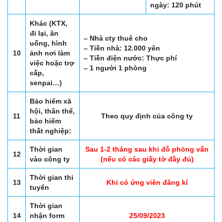
ngày: 120 phút
Khác (KTX,
đi lại, ăn
– Nhà cty thuê cho
uống, hình
– Tiền nhà: 12.000 yên
10
ảnh nơi làm
– Tiền điện nước: Thực phí
việc hoặc trợ
– 1 người 1 phòng
cấp,
senpai…)
Bảo hiểm xã
hội, thân thể,
11
Theo quy định của công ty
bảo hiểm
thất nghiệp:
Thời gian
Sau 1-2 tháng sau khi đỗ phỏng vấn
12
vào công ty
(nếu có các giấy tờ đầy đủ)
Thời gian thi
13
Khi có ứng viên đăng kí
tuyển
Thời gian
14
nhận form
25/09/2023