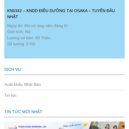
KN6342 – KNDD ĐIỀU DƯỠNG TẠI OSAKA – TUYỂN ĐẦU
NHẬT
Ngày thi: Khi có ứng viên đăng kí
Giới tính: Nữ
Lương cơ bản: 60 Triệu
Số lượng: 5 Nữ
DỊCH VỤ
Xuất khẩu Nhật Bản
Tin tức
TIN TỨC MỚI NHẤT