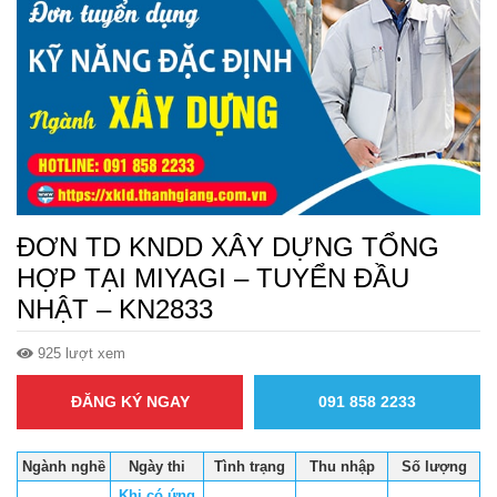
ĐƠN TD KNDD XÂY DỰNG TỔNG
HỢP TẠI MIYAGI – TUYỂN ĐẦU
NHẬT – KN2833
925 lượt xem
ĐĂNG KÝ NGAY
091 858 2233
Ngành nghề
Ngày thi
Tình trạng
Thu nhập
Số lượng
Khi có ứng