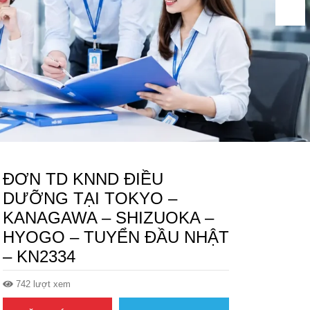
ĐƠN TD KNND ĐIỀU
DƯỠNG TẠI TOKYO –
KANAGAWA – SHIZUOKA –
HYOGO – TUYỂN ĐẦU NHẬT
– KN2334
742 lượt xem