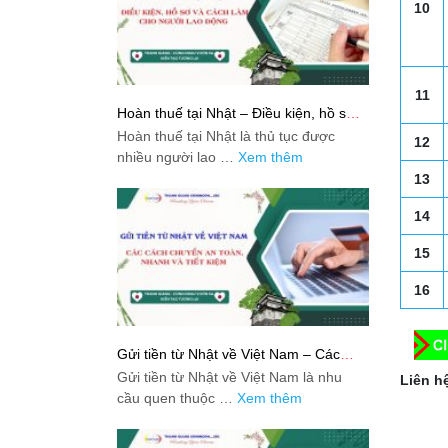
10
11
Hoàn thuế tại Nhật – Điều kiện, hồ sơ
và cách làm cho người lao động
Hoàn thuế tại Nhật là thủ tục được
12
nhiều người lao …
Xem thêm
13
14
15
16
Gửi tiền từ Nhật về Việt Nam – Các
cách chuyển an toàn, nhanh và tiết
Gửi tiền từ Nhật về Việt Nam là nhu
Liên hệ
kiệm
cầu quen thuộc …
Xem thêm