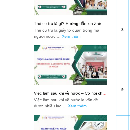
Thẻ cư trú là gì? Hướng dẫn xin Zairyu
Card tại Nhật chi tiết nhất
8
Thẻ cư trú là giấy tờ quan trọng mà
người nước …
Xem thêm
9
Việc làm sau khi về nước – Cơ hội cho
lao động từng đi Nhật
Việc làm sau khi về nước là vấn đề
được nhiều lao …
Xem thêm