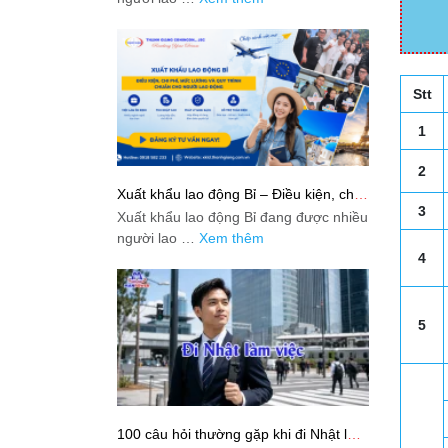
Stt
1
2
Xuất khẩu lao động Bỉ – Điều kiện, chi
phí, mức lương và quy trình chuẩn cho
3
Xuất khẩu lao động Bỉ đang được nhiều
người lao động
người lao …
Xem thêm
4
5
100 câu hỏi thường gặp khi đi Nhật làm