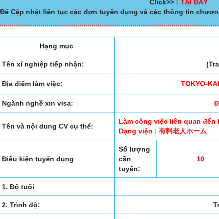
Click>> :
TẠI ĐÂY
Để Cập nhật liên tục các đơn tuyển dụng và các thông tin chươn
Hạng mục
Tên xí nghiệp tiếp nhận:
(Tr
Địa điểm làm việc:
TOKYO-KA
Ngành nghề xin visa:
Đ
Làm công việc liên quan đến
Tên và nội dung CV cụ thể:
Dạng viện : 有料老人ホーム
Số lượng
Điều kiện tuyển dụng
cần
10
tuyển:
1. Độ tuổi
2. Trình độ:
T