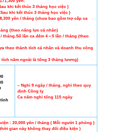
171,300 yên:
 Sau khi kết thúc 3 tháng học việc )
Sau khi kết thúc 3 tháng học việc )
8,300 yên / tháng (chưa bao gồm trợ cấp ca
tháng (theo năng lực cá nhân)
 / tháng.Số lần ca đêm 4～5 lần / tháng (theo
dựa theo thành tích cá nhân và doanh thu công
 tích năm ngoài là tổng 3 tháng lương)
00
30
– Nghỉ 9 ngày / tháng, nghỉ theo quy
0
định Công ty
Ca năm nghỉ tổng 115 ngày
tình
viện : 20,000 yên / tháng ( Mỗi người 1 phòng )
 thời gian này không thay đổi điều kiện )