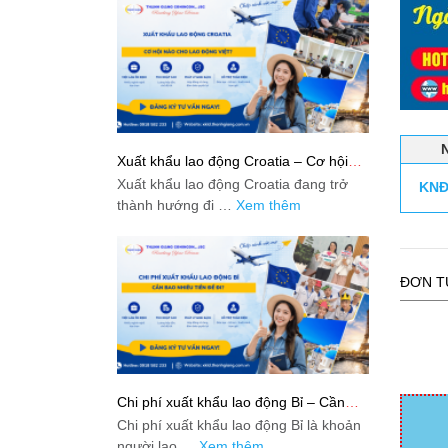
Xuất khẩu lao động Croatia – Cơ hội
nào cho lao động Việt?
Xuất khẩu lao động Croatia đang trở
KNĐ
thành hướng đi …
Xem thêm
ĐƠN T
Chi phí xuất khẩu lao động Bỉ – Cần
bao nhiêu tiền để đi?
Chi phí xuất khẩu lao động Bỉ là khoản
người lao …
Xem thêm