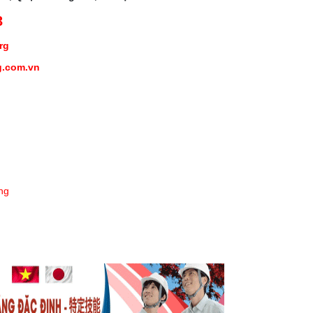
3
org
g.com.vn
ng