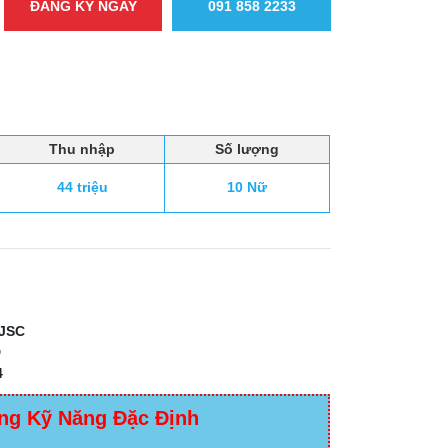
ĐĂNG KÝ NGAY
091 858 2233
Thu nhập
Số lượng
44 triệu
10 Nữ
JSC
D
4
ng Kỹ Năng Đặc Định