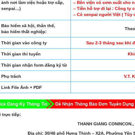
ảnh nơi làm việc hoặc trợ cấp,
– Bên viện có cơm suất cho nh
senpai…)
– Tiền hỗ trợ đi lại : Công ty 
– Có senpai người Việt ( Tùy 
Bảo hiểm xã hội, thân thể,
Theo
bảo hiểm thất nghiệp:
Thời gian vào công ty
Sau 2-3 tháng sau khi 
Thời gian thi tuyển
Khi
Thời gian nhận form đăng ký từ
Phụ trách
V.T.
Link File Ảnh + PDF
 trực tiếp:
THANH GIANG CONINCON.,
Địa chỉ: 30/46 phố Hưng Thịnh – X2A, Phường Yên 