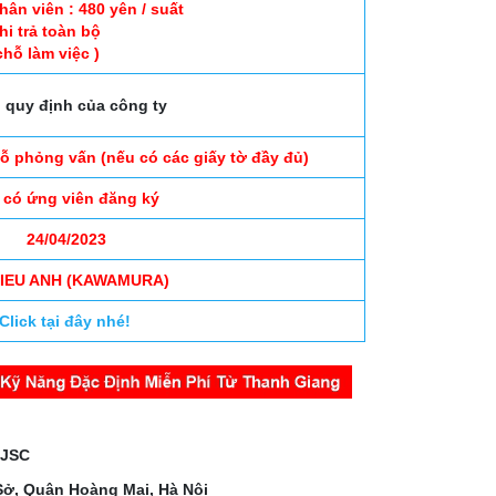
ân viên : 480 yên / suất
chi trả toàn bộ
chỗ làm việc )
 quy định của công ty
đỗ phỏng vấn (nếu có các giấy tờ đầy đủ)
 có ứng viên đăng ký
24/04/2023
 KIEU ANH (KAWAMURA)
Click tại đây nhé!
 JSC
Sở, Quận Hoàng Mai, Hà Nội