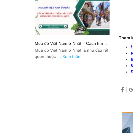
Tham k
Mua đồ Việt Nam ở Nhật – Cách tìm
H
mua tiện lợi, tiết kiệm cho người xa quê
Mua đồ Việt Nam ở Nhật là nhu cầu rất
V
quen thuộc …
Xem thêm
B
K
Đ