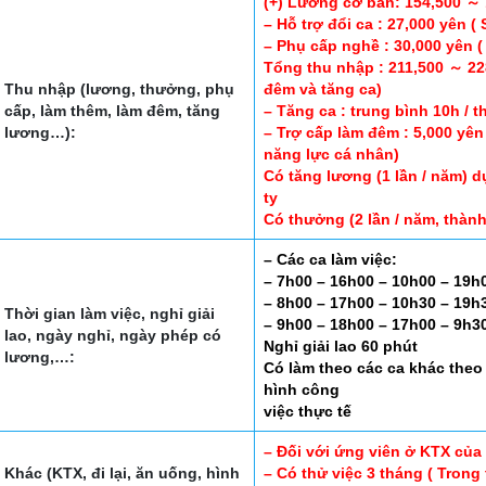
(+) Lương cơ bản: 154,500 ～ 
– Hỗ trợ đổi ca : 27,000 yên (
– Phụ cấp nghề : 30,000 yên ( 
Tổng thu nhập : 211,500 ～ 22
Thu nhập (lương, thưởng, phụ
đêm và tăng ca)
cấp, làm thêm, làm đêm, tăng
– Tăng ca : trung bình 10h / 
lương…):
– Trợ cấp làm đêm : 5,000 yên
năng lực cá nhân)
Có tăng lương (1 lần / năm) 
ty
Có thưởng (2 lần / năm, thành
– Các ca làm việc:
– 7h00 – 16h00 – 10h00 – 19h
– 8h00 – 17h00 – 10h30 – 19h
Thời gian làm việc, nghỉ giải
– 9h00 – 18h00 – 17h00 – 9h3
lao, ngày nghỉ, ngày phép có
Nghỉ giải lao 60 phút
lương,…:
Có làm theo các ca khác theo 
hình công
việc thực tế
– Đối với ứng viên ở KTX của 
Khác (KTX, đi lại, ăn uống, hình
– Có thử việc 3 tháng ( Trong