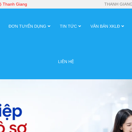
bộ Thanh Giang
THANH GIANG
ĐƠN TUYỂN DỤNG
TIN TỨC
VĂN BẢN XKLĐ
LIÊN HỆ