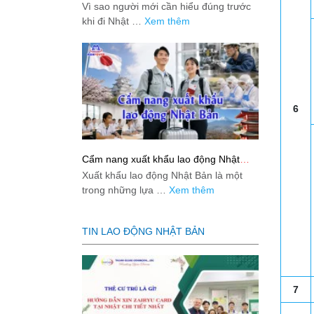
việc: Giải đáp thật dễ hiểu cho người
Vì sao người mới cần hiểu đúng trước
mới bắt đầu
khi đi Nhật …
Xem thêm
6
Cẩm nang xuất khẩu lao động Nhật
Bản từ A-Z
Xuất khẩu lao động Nhật Bản là một
trong những lựa …
Xem thêm
TIN LAO ĐỘNG NHẬT BẢN
7