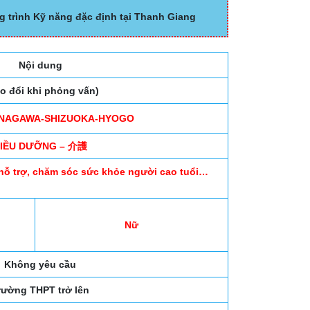
g trình Kỹ năng đặc định tại Thanh Giang
Nội dung
ao đổi khi phỏng vấn)
NAGAWA-SHIZUOKA-HYOGO
IỀU DƯỠNG – 介護
 hỗ trợ, chăm sóc sức khỏe người cao tuổi…
Nữ
Không yêu cầu
rường THPT trở lên