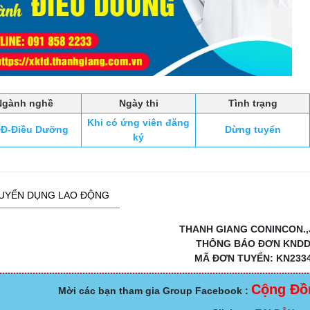
Ngành nghề
Ngày thi
Tình trạng
Khi có ứng viên đăng
Đ-Điều Dưỡng
Dừng tuyển
ký
UYỂN DỤNG LAO ĐỘNG
THANH GIANG CONINCON.,
THÔNG BÁO ĐƠN KND
MÃ ĐƠN TUYỂN: KN233
Cộng Đồ
Mời các bạn tham gia Group Facebook :