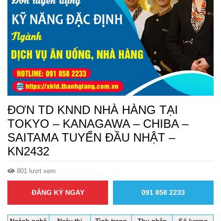
ĐƠN TD KNND NHÀ HÀNG TẠI
TOKYO – KANAGAWA – CHIBA –
SAITAMA TUYỂN ĐẦU NHẬT –
KN2432
801 lượt xem
ĐĂNG KÝ NGAY
091 858 2233