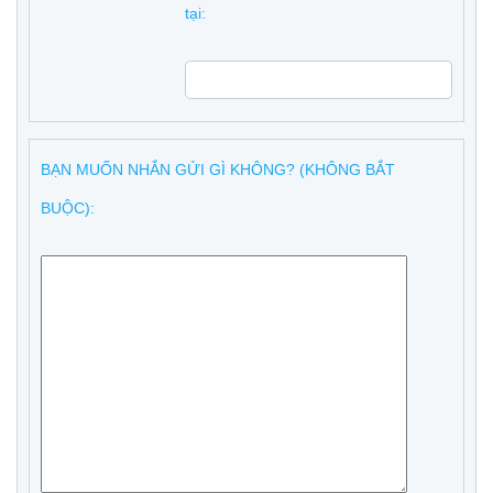
tại:
BẠN MUỐN NHẮN GỬI GÌ KHÔNG? (KHÔNG BẮT
BUỘC):