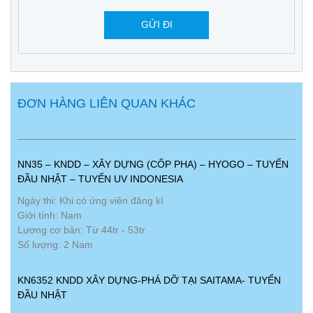
ĐƠN HÀNG LIÊN QUAN KHÁC
NN35 – KNDD – XÂY DỰNG (CỐP PHA) – HYOGO – TUYỂN
ĐẦU NHẬT – TUYỂN UV INDONESIA
Ngày thi: Khi có ứng viên đăng kí
Giới tính: Nam
Lương cơ bản: Từ 44tr - 53tr
Số lượng: 2 Nam
KN6352 KNDD XÂY DỰNG-PHÁ DỠ TẠI SAITAMA- TUYỂN
ĐẦU NHẬT