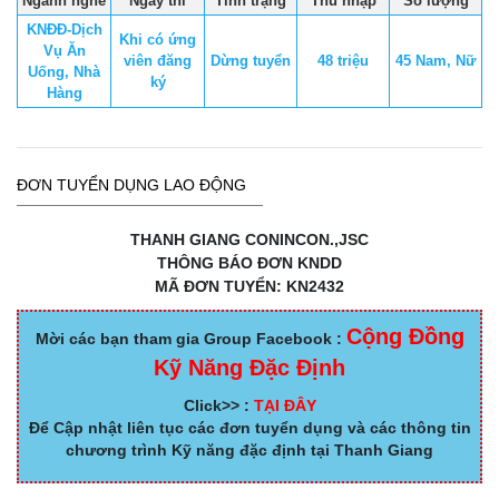
Ngành nghề
Ngày thi
Tình trạng
Thu nhập
Số lượng
KNĐĐ-Dịch
Khi có ứng
Vụ Ăn
viên đăng
Dừng tuyển
48 triệu
45 Nam, Nữ
Uống, Nhà
ký
Hàng
ĐƠN TUYỂN DỤNG LAO ĐỘNG
THANH GIANG CONINCON.,JSC
THÔNG BÁO ĐƠN KNDD
MÃ ĐƠN TUYỂN: KN2432
Cộng Đồng
Mời các bạn tham gia Group Facebook :
Kỹ Năng Đặc Định
Click>> :
TẠI ĐÂY
Để Cập nhật liên tục các đơn tuyển dụng và các thông tin
chương trình Kỹ năng đặc định tại Thanh Giang