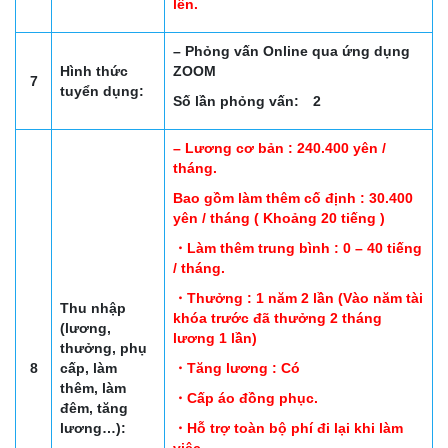
lên.
– Phỏng vấn Online qua ứng dụng
Hình thức
ZOOM
7
tuyển dụng:
Số lần phỏng vấn: 2
– Lương cơ bản : 240.400 yên /
tháng.
Bao gồm làm thêm cố định : 30.400
yên / tháng ( Khoảng 20 tiếng )
・Làm thêm trung bình : 0 – 40 tiếng
/ tháng.
・Thưởng : 1 năm 2 lần (Vào năm tài
Thu nhập
khóa trước đã thưởng 2 tháng
(lương,
lương 1 lần)
thưởng, phụ
8
cấp, làm
・Tăng lương : Có
thêm, làm
・Cấp áo đồng phục.
đêm, tăng
lương…):
・Hỗ trợ toàn bộ phí đi lại khi làm