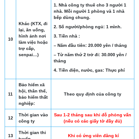
1. Nhà công ty thuê cho 3 người 1
nhà. Mỗi người 1 phòng và 1 nhà
bếp dùng chung.
Khác (KTX, đi
2. Số người/phòng ngủ: 1 mình.
lại, ăn uống,
hình ảnh nơi
3. Tiền nhà :
10
làm việc hoặc
– Năm đầu tiên: 20.000 yên / tháng
trợ cấp,
senpai…)
– Từ năm thứ 2 trở đi: 30.000 yên /
tháng
4. Tiền điện, nước, gas: Thực phí
Bảo hiểm xã
hội, thân thể,
11
Theo quy định của công ty
bảo hiểm thất
nghiệp:
Thời gian vào
Sau 1-2 tháng sau khi đỗ phỏng vấn
12
công ty
(nếu có các giấy tờ đầy đủ)
Thời gian thi
13
Khi có ứng viên đăng kí
tuyển