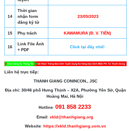
Thời gian
14
nhận form
23/05/2023
đăng ký từ
15
Phụ trách
KAWAMURA (Đ. V. TIẾN)
Link File Ảnh
16
Click tại đây nhé!
+ PDF
Liên hệ trực tiếp:
THANH GIANG CONINCON., JSC
Địa chỉ: 30/46 phố Hưng Thịnh – X2A, Phường Yên Sở, Quận
Hoàng Mai, Hà Nội
091 858 2233
Hotline
:
Email
:
xkld@thanhgiang.org
Website
:
https://xkld.thanhgiang.com.vn