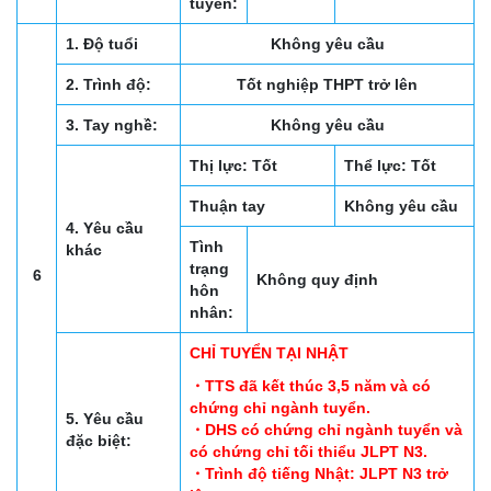
tuyển:
1. Độ tuổi
Không yêu cầu
2. Trình độ:
Tốt nghiệp THPT trở lên
3. Tay nghề:
Không yêu cầu
Thị lực: Tốt
Thể lực: Tốt
Thuận tay
Không yêu cầu
4. Yêu cầu
Tình
khác
trạng
6
Không quy định
hôn
nhân:
CHỈ TUYỂN TẠI NHẬT
・TTS đã kết thúc 3,5 năm và có
chứng chỉ ngành tuyển.
5. Yêu cầu
・DHS có chứng chỉ ngành tuyển và
đặc biệt:
có chứng chỉ tối thiểu JLPT N3.
・Trình độ tiếng Nhật: JLPT N3 trở