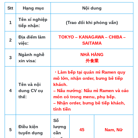
Stt
Hạng mục
Nội dung
Tên xí nghiệp
1
(Trao đổi khi phỏng vấn)
tiếp nhận:
Địa điểm làm
TOKYO – KANAGAWA – CHIBA –
2
việc:
SAITAMA
Ngành nghề
NHÀ HÀNG
3
xin visa:
外食業
・Làm bếp tại quán mì Ramen quy
mô lớn, nhận order, bưng bê tiếp
Tên và nội
khách.
4
dung CV cụ
– Nấu nướng: Nấu mì Ramen và các
thể:
món có trong menu, phụ bếp.
– Nhận order, bưng bê tiếp khách,
tính tiền
Số
Điều kiện
lượng
5
45
Nam, Nữ
tuyển dụng
cần