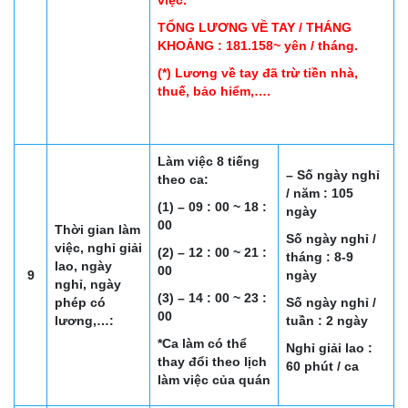
việc.
TỔNG LƯƠNG VỀ TAY / THÁNG
KHOẢNG : 181.158~ yên / tháng.
(*) Lương về tay đã trừ tiền nhà,
thuế, bảo hiểm,….
Làm việc 8 tiếng
– Số ngày nghỉ
theo ca:
/ năm : 105
(1) – 09 : 00 ~ 18 :
ngày
00
Thời gian làm
Số ngày nghỉ /
việc, nghỉ giải
(2) – 12 : 00 ~ 21 :
tháng : 8-9
lao, ngày
00
9
ngày
nghỉ, ngày
(3) – 14 : 00 ~ 23 :
phép có
Số ngày nghỉ /
00
lương,…:
tuần : 2 ngày
*Ca làm có thể
Nghỉ giải lao :
thay đổi theo lịch
60 phút / ca
làm việc của quán