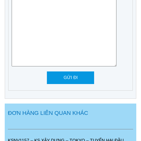
ĐƠN HÀNG LIÊN QUAN KHÁC
KSNV1157 – KS XÂY DỰNG – TOKYO – TUYỂN HAI ĐẦU