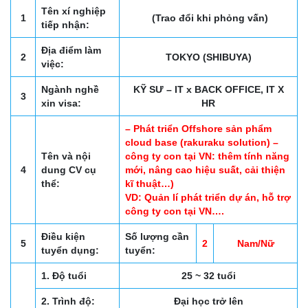
Tên xí nghiệp
1
(Trao đổi khi phỏng vấn)
tiếp nhận:
Địa điểm làm
2
TOKYO (SHIBUYA)
việc:
Ngành nghề
KỸ SƯ – IT x BACK OFFICE, IT X
3
xin visa:
HR
– Phát triển Offshore sản phẩm
cloud base (rakuraku solution) –
Tên và nội
công ty con tại VN: thêm tính năng
4
dung CV cụ
mới, nâng cao hiệu suất, cải thiện
thể:
kĩ thuật…)
VD: Quản lí phát triển dự án, hỗ trợ
công ty con tại VN….
Điều kiện
Số lượng cần
5
2
Nam/Nữ
tuyển dụng:
tuyển:
1. Độ tuổi
25 ~ 32 tuổi
2. Trình độ:
Đại học trở lên