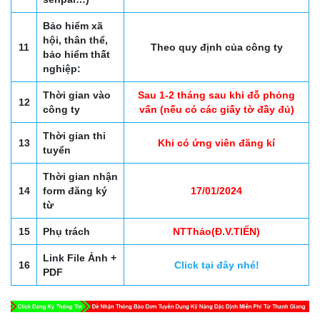
Bảo hiểm xã
hội, thân thể,
11
Theo quy định của công ty
bảo hiểm thất
nghiệp:
Thời gian vào
Sau 1-2 tháng sau khi đỗ phỏng
12
công ty
vấn (nếu có các giấy tờ đầy đủ)
Thời gian thi
13
Khi có ứng viên đăng kí
tuyển
Thời gian nhận
14
form đăng ký
17/01/2024
từ
15
Phụ trách
NTThảo(Đ.V.TIẾN)
Link File Ảnh +
16
Click tại đây nhé!
PDF