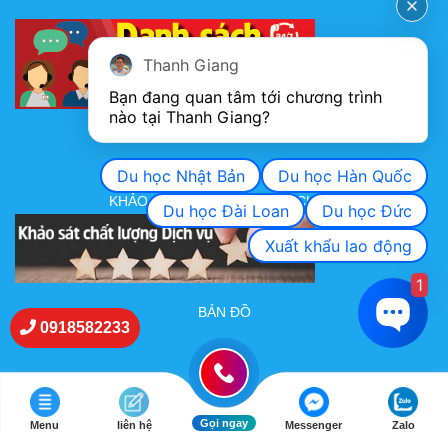
Thanh Giang
Bạn đang quan tâm tới chương trình 
nào tại Thanh Giang? 
FANPAGE
Du học Nhật Bản
Du học Hàn Quốc
KHẢO SÁT CHẤT LƯỢNG DỊCH VỤ
Du học Đài Loan
Du học Đức
Xuất khẩu lao động
1
BẢN ĐỒ
0918582233
Gọi ngay
Menu
liên hệ
Messenger
Zalo