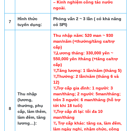
– Kinh nghiệm công tác nước
ngoài.
Hình thức
Phỏng vấn 2 ~ 3 lần ( có khả năng
7
tuyển dụng:
có SPI)
Thu nhập năm: 520 man ~ 930
man/năm (+thưởng/tăng ca/trợ
cấp)
¾Lương tháng: 330,000 yên ~
550,000 yên /tháng (+tăng ca/trợ
cấp)
¾Tăng lương: 1 lần/năm (tháng 5)
¾Thưởng: 2 lần/năm (tháng 6 và
12)
¾Trợ cấp gia đình: 1 người: 3
Thu nhập
man/tháng; 2 người: 5man/tháng;
(lương,
trên 3 người: 6 man/tháng (hỗ trợ
thưởng, phụ
tới khi 18 tuổi)
8
cấp, làm thêm,
¾Trợ cấp đi lại: tối đa 10
làm đêm, tăng
man/tháng
lương…):
¾ Trợ cấp khác: tăng ca, làm đêm,
làm ngày nghỉ, nhậm chức, công