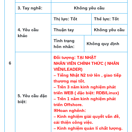
3. Tay nghề:
Không yêu cầu
Thị lực: Tốt
Thể lực: Tốt
4. Yêu cầu
Thuận tay
Không yêu cầu
khác
Tình trạng
Không quy định
hôn nhân:
Đối tượng: TẠI NHẬT
6
NHÂN VIÊN CHÍNH THỨC ( NHÂN
VIÊN/LEADER)
– Tiếng Nhật N2 trở lên , giao tiếp
thương mại tốt.
– Trên 3 năm kinh nghiệm phát
triển WEB ( đặc biệt: RDB/Linux)
5. Yêu cầu đặc
– Trên 1 năm kinh nghiệm phát
biệt:
triển Offshore.
※Hoan nghênh:
– Kinh nghiệm giải quyết vấn đề,
cải thiện công việc.
– Kinh nghiệm quản lí chất lượng.