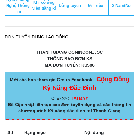
Khi có ứng
Nghệ Thông
Dừng tuyển
66 Triệu
2 Nam/Nữ
viên đăng kí
Tin
ĐƠN TUYỂN DỤNG LAO ĐỘNG
THANH GIANG CONINCON.,JSC
THÔNG BÁO ĐƠN KS
MÃ ĐƠN TUYỂN: KS506
Cộng Đồng
Mời các bạn tham gia Group Facebook :
Kỹ Năng Đặc Định
Click>> :
TẠI ĐÂY
Để Cập nhật liên tục các đơn tuyển dụng và các thông tin
chương trình Kỹ năng đặc định tại Thanh Giang
Stt
Hạng mục
Nội dung