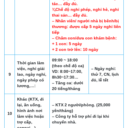
tác… đầy đủ.
¾Chế độ nghỉ phép, nghỉ hè, nghỉ
thai sản… đầy đủ.
– Nhân viên/ người nhà bị bênh/bị
thương: được cấp 5 ngày nghỉ liên
tiếp
– Chăm con/đưa con khám bệnh:
+ 1 con: 5 ngày
+ 2 con trở lên: 10 ngày
09:00 ~ 18:00
Thời gian làm
(theo chế độ ca)
việc, nghỉ giải
– Ngày nghỉ:
VD: 8:00~17:00,
9
lao, ngày nghỉ,
thứ 7, CN, lịch
8h30~17:30…
ngày phép có
đỏ, lễ tết
– Tăng ca: dưới
lương,…:
20 tiếng/tháng
Khác (KTX, đi
lại, ăn uống,
– KTX 2 người/phòng. (25,000
hình ảnh nơi
yên/tháng)
10
làm việc hoặc
– Công ty hỗ trợ phí đi lại khi
trợ cấp,
chuyển nhà.
senpai…)