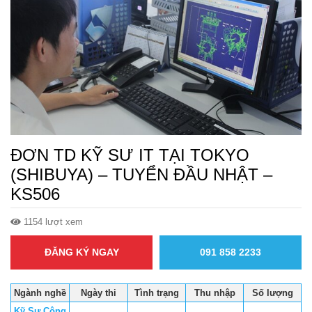
ĐƠN TD KỸ SƯ IT TẠI TOKYO
(SHIBUYA) – TUYỂN ĐẦU NHẬT –
KS506
1154 lượt xem
ĐĂNG KÝ NGAY
091 858 2233
Ngành nghề
Ngày thi
Tình trạng
Thu nhập
Số lượng
Kỹ Sư Công