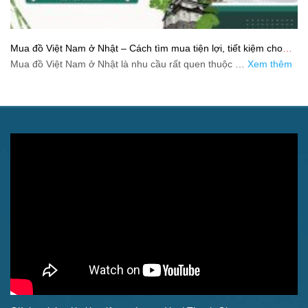
Mua đồ Việt Nam ở Nhật – Cách tìm mua tiện lợi, tiết kiệm cho
người xa quê
Mua đồ Việt Nam ở Nhật là nhu cầu rất quen thuộc …
Xem thêm