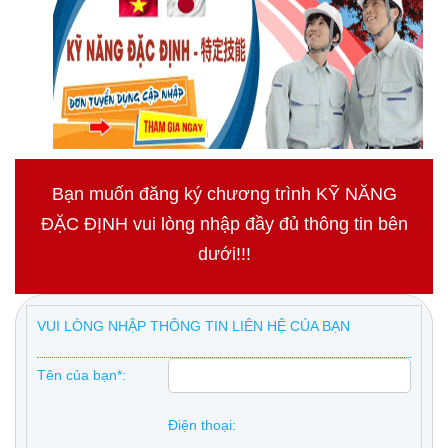
Bạn muốn đăng ký chương trình KỸ NĂNG
ĐẶC ĐỊNH vui lòng nhập đầy đủ thông tin bên
dưới!!!
VUI LÒNG NHẬP THÔNG TIN LIÊN HỆ CỦA BẠN
Tên của bạn*:
Điện thoại: