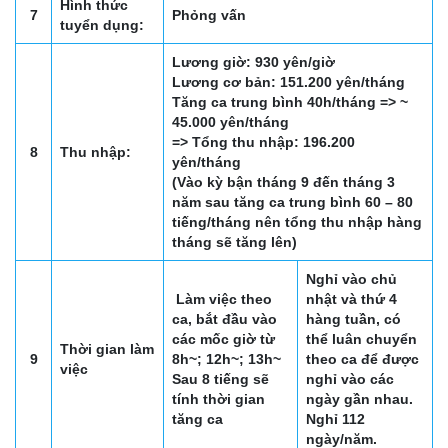
Hình thức
7
Phỏng vấn
tuyển dụng:
Lương giờ: 930 yên/giờ
Lương cơ bản: 151.200 yên/tháng
Tăng ca trung bình 40h/tháng => ~
45.000 yên/tháng
=> Tổng thu nhập: 196.200
8
Thu nhập:
yên/tháng
(Vào kỳ bận tháng 9 đến tháng 3
năm sau tăng ca trung bình 60 – 80
tiếng/tháng nên tổng thu nhập hàng
tháng sẽ tăng lên)
Nghỉ vào chủ
Làm việc theo
nhật và thứ 4
ca, bắt đầu vào
hàng tuần, có
các mốc giờ từ
thể luân chuyển
Thời gian làm
9
8h~; 12h~; 13h~
theo ca để được
việc
Sau 8 tiếng sẽ
nghỉ vào các
tính thời gian
ngày gần nhau.
tăng ca
Nghỉ 112
ngày/năm.