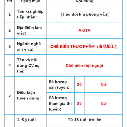
Stt
Hạng mục
Nội dung
Tên xí nghiệp
1
(Trao đổi khi phỏng vấn)
tiếp nhận:
Địa điểm làm
2
AKITA
việc:
Ngành nghề
3
CHẾ BIẾN THỰC PHẨM（食品加工）
xin visa:
Tên và nội
4
dung CV cụ
Chế biến thịt nguội
thể:
Số lượng
20
Nữ
cần tuyển:
Điều kiện
5
Số lượng
tuyển dụng:
tham gia thi
25
Nữ
tuyển:
1. Độ tuổi
Từ 18 tuổi trở lên