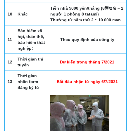
Tiền nhà 5000 yên/tháng (8畳/2名 – 2
10
Khác
người 1 phòng 8 tatami)
Thưởng từ năm thứ 2 ~ 10.000 man
Bảo hiểm xã
hội, thân thể,
11
Theo quy định của công ty
bảo hiểm thất
nghiệp:
Thời gian thi
12
Dự kiến trong tháng 7/2021
tuyển
Thời gian
13
nhận form
Bắt đầu nhận từ ngày 6/7/2021
đăng ký từ