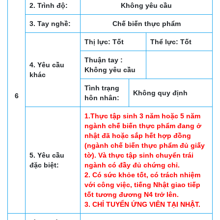
2. Trình độ:
Không yêu cầu
3. Tay nghề:
Chế biến thực phẩm
Thị lực: Tốt
Thể lực: Tốt
Thuận tay :
4. Yêu cầu
Không yêu cầu
khác
Tình trạng
Không quy định
6
hôn nhân:
1.Thực tập sinh 3 năm hoặc 5 năm
ngành chế biến thực phẩm đang ở
nhật đã hoặc sắp hết hợp đồng
(ngành chế biến thực phẩm đủ giấy
5. Yêu cầu
tờ). Và thực tập sinh chuyển trái
đặc biệt:
ngành có đầy đủ chứng chỉ.
2. Có sức khỏe tốt, có trách nhiệm
với công việc, tiếng Nhật giao tiếp
tốt tương đương N4 trở lên.
3. CHỈ TUYỂN ỨNG VIÊN TẠI NHẬT.