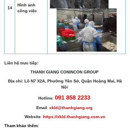
Hình ảnh
14
công việc
Liên hệ trưc tiếp:
THANH GIANG CONINCON GROUP
Địa chỉ: Lô N7 X2A, Phường Yên Sở, Quận Hoàng Mai, Hà
Nội
091 858 2233
Hotline
:
Email
:
xkld@thanhgiang.org
Website
:
https://xkld.thanhgiang.com.vn
Tham khảo thêm: