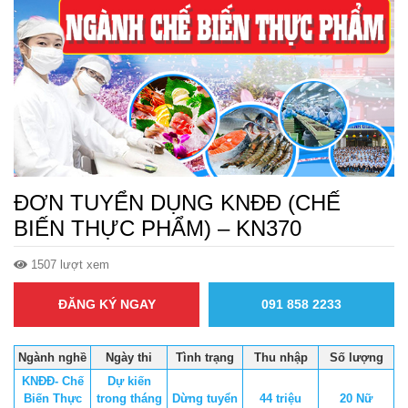
ĐƠN TUYỂN DỤNG KNĐĐ (CHẾ
BIẾN THỰC PHẨM) – KN370
1507 lượt xem
ĐĂNG KÝ NGAY
091 858 2233
Ngành nghề
Ngày thi
Tình trạng
Thu nhập
Số lượng
KNĐĐ- Chế
Dự kiến
Biến Thực
trong tháng
Dừng tuyển
44 triệu
20 Nữ