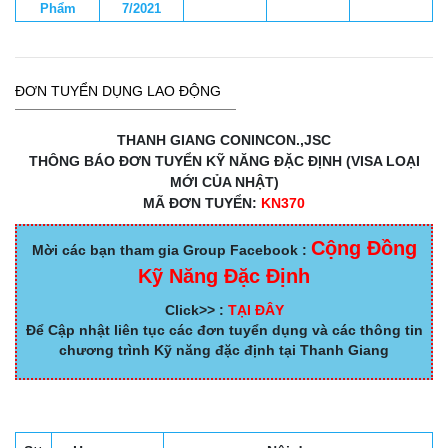
Phẩm
7/2021
ĐƠN TUYỂN DỤNG LAO ĐỘNG
THANH GIANG CONINCON.,JSC
THÔNG BÁO ĐƠN TUYỂN KỸ NĂNG ĐẶC ĐỊNH (VISA LOẠI
MỚI CỦA NHẬT)
MÃ ĐƠN TUYỂN:
KN370
Cộng Đồng
Mời các bạn tham gia Group Facebook :
Kỹ Năng Đặc Định
Click>> :
TẠI ĐÂY
Để Cập nhật liên tục các đơn tuyển dụng và các thông tin
chương trình Kỹ năng đặc định tại Thanh Giang