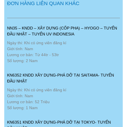
ĐƠN HÀNG LIÊN QUAN KHÁC
NN35 – KNDD – XÂY DỰNG (CỐP PHA) – HYOGO – TUYỂN
ĐẦU NHẬT – TUYỂN UV INDONESIA
Ngày thi: Khi có ứng viên đăng kí
Giới tính: Nam
Lương cơ bản: Từ 44tr - 53tr
Số lượng: 2 Nam
KN6352 KNDD XÂY DỰNG-PHÁ DỠ TẠI SAITAMA- TUYỂN
ĐẦU NHẬT
Ngày thi: Khi có ứng viên đăng kí
Giới tính: Nam
Lương cơ bản: 52 Triệu
Số lượng: 1 Nam
KN6351 KNDD XÂY DỰNG-PHÁ DỠ TẠI TOKYO- TUYỂN