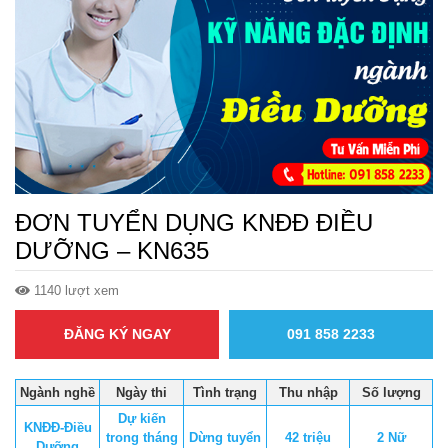
ĐƠN TUYỂN DỤNG KNĐĐ ĐIỀU
DƯỠNG – KN635
1140 lượt xem
ĐĂNG KÝ NGAY
091 858 2233
Ngành nghề
Ngày thi
Tình trạng
Thu nhập
Số lượng
Dự kiến
KNĐĐ-Điều
trong tháng
Dừng tuyển
42 triệu
2 Nữ
Dưỡng