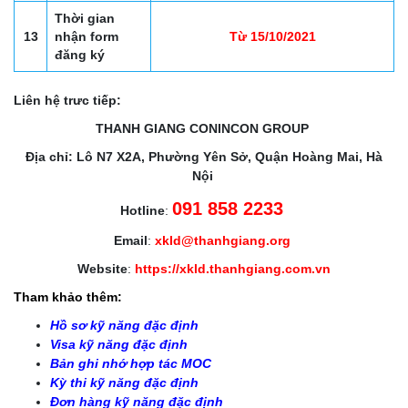
Thời gian
13
nhận form
Từ 15/10/2021
đăng ký
Liên hệ trưc tiếp:
THANH GIANG CONINCON GROUP
Địa chỉ: Lô N7 X2A, Phường Yên Sở, Quận Hoàng Mai, Hà
Nội
091 858 2233
Hotline
:
Email
:
xkld@thanhgiang.org
Website
:
https://xkld.thanhgiang.com.vn
Tham khảo thêm:
Hồ sơ kỹ năng đặc định
Visa kỹ năng đặc định
Bản ghi nhớ hợp tác MOC
Kỳ thi kỹ năng đặc định
Đơn hàng kỹ năng đặc định