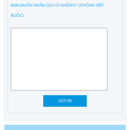
BẠN MUỐN NHẮN GỬI GÌ KHÔNG? (KHÔNG BẮT
BUỘC):