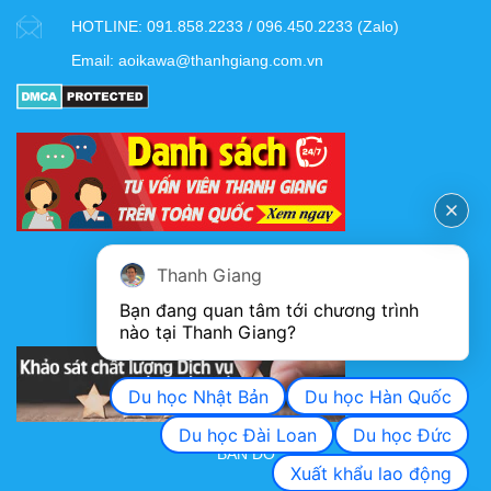
HOTLINE:
091.858.2233 / 096.450.2233 (Zalo)
Email:
aoikawa@thanhgiang.com.vn
FANPAGE
Thanh Giang
Bạn đang quan tâm tới chương trình 
nào tại Thanh Giang? 
KHẢO SÁT CHẤT LƯỢNG DỊCH VỤ
Du học Nhật Bản
Du học Hàn Quốc
Du học Đài Loan
Du học Đức
BẢN ĐỒ
Xuất khẩu lao động