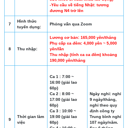
-Yêu cầu về tiếng Nhật: tương
đương N4 trở lên
Hình thức
7
Phỏng vấn qua Zoom
tuyển dụng:
Lương cơ bản: 165,000 yên/tháng
Phụ cấp ca đêm: 4,000 yên ~ 5,000
8
Thu nhập:
yên/lần
Thu nhập (tính ca ca đêm) khoảng
190,000 yên/tháng
Ca 1 : 7:00 ~
16:00 (giải lao
60p)
Ca 2 : 8:00 ~
Ngày nghỉ: nghỉ
17:00 (giải lao
9 ngày/tháng,
60p)
nghỉ theo quy
Ca 3 : 10:00 ~
định công ty
Thời gian làm
19:00 (giải lao
Trung bình nghỉ
9
việc
60p)
107 ngày/năm.