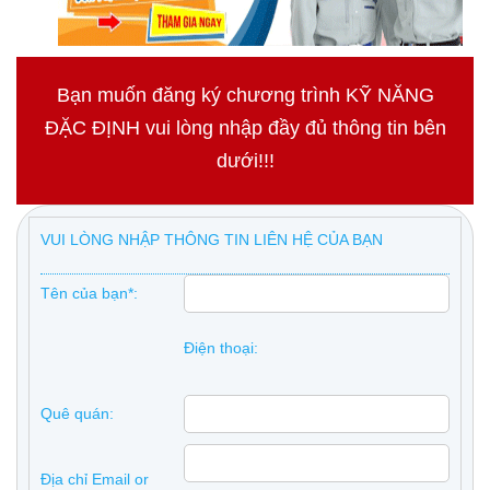
Bạn muốn đăng ký chương trình KỸ NĂNG
ĐẶC ĐỊNH vui lòng nhập đầy đủ thông tin bên
dưới!!!
VUI LÒNG NHẬP THÔNG TIN LIÊN HỆ CỦA BẠN
Tên của bạn*:
Điện thoại:
Quê quán:
Địa chỉ Email or