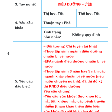
3. Tay nghề:
ĐIỀU DƯỠNG – 介護
Thị lực: Tốt
Thể lực: Tốt
4. Yêu cầu
Thuận tay : Phải
khác
Tình trạng
Không quy định
hôn nhân:
– Đối tượng: Chỉ tuyển tại Nhật
-Thực tập sinh ngành điều dưỡng
6
chuẩn bị về nước
-EPA ngành điều dưỡng chuẩn bị về
nước
-Thực tập sinh 3 năm hay 5 năm các
ngành khác chuẩn bị về nước (nếu
5. Yêu cầu
muốn chuyển ngành), đã thi đỗ kỳ
đặc biệt:
thi KNDD điều dưỡng
Yêu cầu chung:
-Yêu cầu sức khỏe: Sức khỏe tốt,
mắt tốt, không mắc các bệnh truyền
nhiễm (tham khảo thêm điều kiện
sức khỏe đi xuất khẩu lao động)