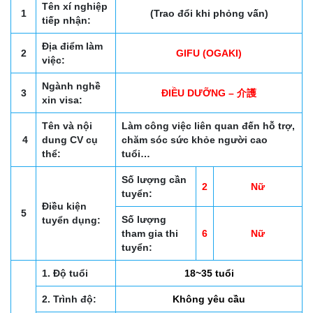
Tên xí nghiệp
1
(Trao đổi khi phỏng vấn)
tiếp nhận:
Địa điểm làm
2
GIFU (OGAKI)
việc:
Ngành nghề
3
ĐIỀU DƯỠNG – 介護
xin visa:
Tên và nội
Làm công việc liên quan đến hỗ trợ,
4
dung CV cụ
chăm sóc sức khỏe người cao
thể:
tuổi…
Số lượng cần
2
Nữ
tuyển:
Điều kiện
5
Số lượng
tuyển dụng:
tham gia thi
6
Nữ
tuyển:
1. Độ tuổi
18~35 tuổi
2. Trình độ:
Không yêu cầu