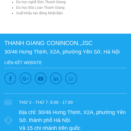
Du học nghề Đức Thanh Giang
Du học Đài Loan Thanh Giang
Xuất khẩu lao động Nhật Bản
THANH GIANG CONINCON.,JSC
30/46 Hưng Thịnh, X2A, phường Yên Sở, Hà Nội
LIÊN KẾT WEBSITE
THỨ 2 - THỨ 7: 8:00 - 17:00
Địa chỉ:
30/46 Hưng Thịnh, X2A, phường Yên
Sở, thành phố Hà Nội.
Và 15 chi nhánh trên quốc