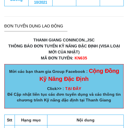
10/2021
ĐƠN TUYỂN DỤNG LAO ĐỘNG
THANH GIANG CONINCON.,JSC
THÔNG BÁO ĐƠN TUYỂN KỸ NĂNG ĐẶC ĐỊNH (VISA LOẠI
MỚI CỦA NHẬT)
MÃ ĐƠN TUYỂN:
KN635
Cộng Đồng
Mời các bạn tham gia Group Facebook :
Kỹ Năng Đặc Định
Click>> :
TẠI ĐÂY
Để Cập nhật liên tục các đơn tuyển dụng và các thông tin
chương trình Kỹ năng đặc định tại Thanh Giang
Stt
Hạng mục
Nội dung