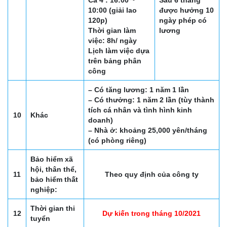
Ca 4 : 16:00 ~
Sau 6 tháng
10:00 (giải lao
được hưởng 10
120p)
ngày phép có
Thời gian làm
lương
việc: 8h/ ngày
Lịch làm việc dựa
trên bảng phân
công
– Có tăng lương: 1 năm 1 lần
– Có thưởng: 1 năm 2 lần (tùy thành
tích cá nhân và tình hình kinh
10
Khác
doanh)
– Nhà ở: khoảng 25,000 yên/tháng
(có phòng riêng)
Bảo hiểm xã
hội, thân thể,
11
Theo quy định của công ty
bảo hiểm thất
nghiệp:
Thời gian thi
12
Dự kiến trong tháng 10/2021
tuyển