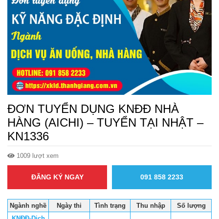
ĐƠN TUYỂN DỤNG KNĐĐ NHÀ
HÀNG (AICHI) – TUYỂN TẠI NHẬT –
KN1336
1009 lượt xem
ĐĂNG KÝ NGAY
091 858 2233
Ngành nghề
Ngày thi
Tình trạng
Thu nhập
Số lượng
KNĐĐ-Dịch