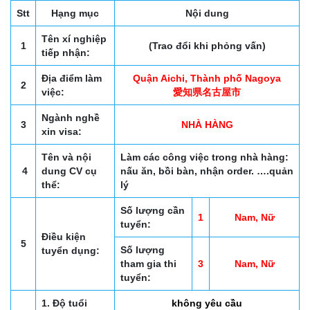
Stt
Hạng mục
Nội dung
Tên xí nghiệp
1
(Trao đổi khi phỏng vấn)
tiếp nhận:
Địa điểm làm
Quận Aichi, Thành phố Nagoya
2
việc:
愛知県名古屋市
Ngành nghề
3
NHÀ HÀNG
xin visa:
Tên và nội
Làm các công việc trong nhà hàng:
4
dung CV cụ
nấu ăn, bồi bàn, nhận order. ….quản
thể:
lý
Số lượng cần
1
Nam, Nữ
tuyển:
Điều kiện
5
Số lượng
tuyển dụng:
tham gia thi
3
Nam, Nữ
tuyển:
1. Độ tuổi
không yêu cầu