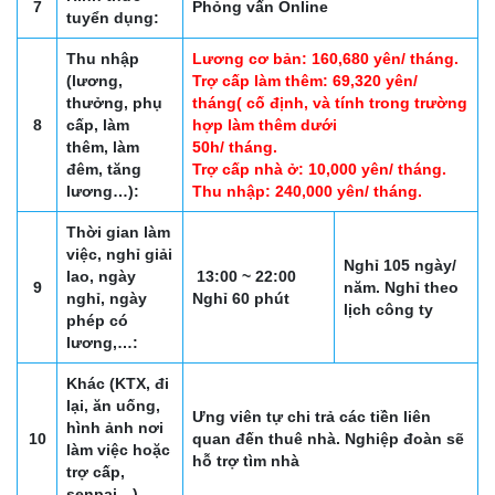
7
Phỏng vấn Online
tuyển dụng:
Thu nhập
Lương cơ bản: 160,680 yên/ tháng.
(lương,
Trợ cấp làm thêm: 69,320 yên/
thưởng, phụ
tháng( cố định, và tính trong trường
8
cấp, làm
hợp làm thêm dưới
thêm, làm
50h/ tháng.
đêm, tăng
Trợ cấp nhà ở: 10,000 yên/ tháng.
lương…):
Thu nhập: 240,000 yên/ tháng.
Thời gian làm
việc, nghỉ giải
Nghỉ 105 ngày/
lao, ngày
13:00 ~ 22:00
9
năm. Nghỉ theo
nghỉ, ngày
Nghỉ 60 phút
lịch công ty
phép có
lương,…:
Khác (KTX, đi
lại, ăn uống,
Ưng viên tự chi trả các tiền liên
hình ảnh nơi
10
quan đến thuê nhà. Nghiệp đoàn sẽ
làm việc hoặc
hỗ trợ tìm nhà
trợ cấp,
senpai…)