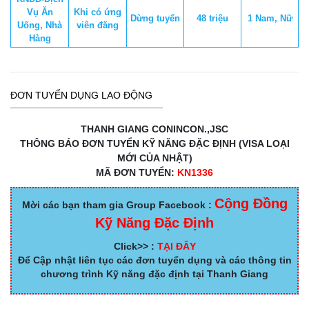
Vụ Ăn
Khi có ứng
Dừng tuyển
48 triệu
1 Nam, Nữ
Uống, Nhà
viên đăng
Hàng
ĐƠN TUYỂN DỤNG LAO ĐỘNG
THANH GIANG CONINCON.,JSC
THÔNG BÁO ĐƠN TUYỂN KỸ NĂNG ĐẶC ĐỊNH (VISA LOẠI
MỚI CỦA NHẬT)
MÃ ĐƠN TUYỂN:
KN1336
Cộng Đồng
Mời các bạn tham gia Group Facebook :
Kỹ Năng Đặc Định
Click>> :
TẠI ĐÂY
Để Cập nhật liên tục các đơn tuyển dụng và các thông tin
chương trình Kỹ năng đặc định tại Thanh Giang