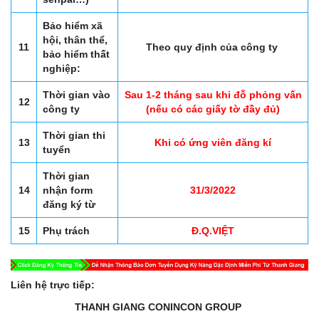
Bảo hiểm xã
hội, thân thể,
11
Theo quy định của công ty
bảo hiểm thất
nghiệp:
Thời gian vào
Sau 1-2 tháng sau khi đỗ phỏng vấn
12
công ty
(nếu có các giấy tờ đầy đủ)
Thời gian thi
13
Khi có ứng viên đăng kí
tuyển
Thời gian
14
nhận form
31/3/2022
đăng ký từ
15
Phụ trách
Đ.Q.VIỆT
Liên hệ trực tiếp:
THANH GIANG CONINCON GROUP