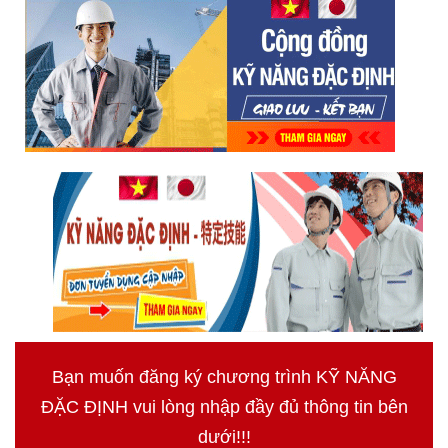
Bạn muốn đăng ký chương trình KỸ NĂNG
ĐẶC ĐỊNH vui lòng nhập đầy đủ thông tin bên
dưới!!!