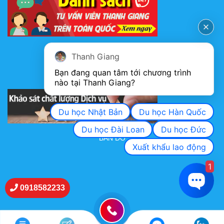
FANPAGE
Thanh Giang
Bạn đang quan tâm tới chương trình 
nào tại Thanh Giang? 
KHẢO SÁT CHẤT LƯỢNG DỊCH VỤ
Du học Nhật Bản
Du học Hàn Quốc
Du học Đài Loan
Du học Đức
BẢN ĐỒ
Xuất khẩu lao động
1
0918582233