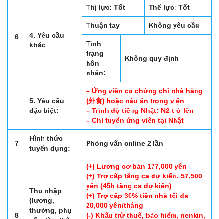
Thị lực: Tốt
Thể lực: Tốt
Thuận tay
Không yêu cầu
4. Yêu cầu
6
Tình
khác
trạng
Không quy định
hôn
nhân:
– Ứng viên có chứng chỉ nhà hàng
5. Yêu cầu
(外食) hoặc nấu ăn trong viện
đặc biệt:
– Trình độ tiếng Nhật: N2 trở lên
– Chỉ tuyển ứng viên tại Nhật
Hình thức
7
Phỏng vấn online 2 lần
tuyển dụng:
(+) Lương cơ bản 177,000 yên
(+) Trợ cấp tăng ca dự kiến: 57,500
yên (45h tăng ca dự kiến)
Thu nhập
(+) Trợ cấp 30% tiền nhà tối đa
(lương,
20,000 yên/tháng
thưởng, phụ
8
(-) Khấu trừ thuế, bảo hiểm, nenkin,