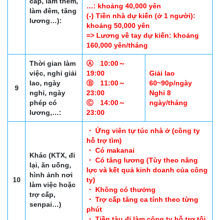
cấp, làm thêm,
…: khoảng 40,000 yên
làm đêm, tăng
(-) Tiền nhà dự kiến (ở 1 người):
lương…):
khoảng 50,000 yên
=> Lương về tay dự kiến: khoảng
160,000 yên/tháng
Thời gian làm
Ⓐ 10:00～
việc, nghỉ giải
19:00
Giải lao
lao, ngày
Ⓑ 11:00～
60~90p/ngày
9
nghỉ, ngày
23:00
Nghỉ 8
phép có
Ⓒ 14:00～
ngày/tháng
lương,…:
23:00
・ Ứng viên tự túc nhà ở (công ty
hỗ trợ tìm)
・ Có makanai
Khác (KTX, đi
・ Có tăng lương (Tùy theo năng
lại, ăn uống,
lực và kết quả kinh doanh của công
hình ảnh nơi
10
ty)
làm việc hoặc
・ Không có thưởng
trợ cấp,
・ Trợ cấp tăng ca tính theo từng
senpai…)
phút
・ Tiền tàu đi làm công ty hỗ trợ tối