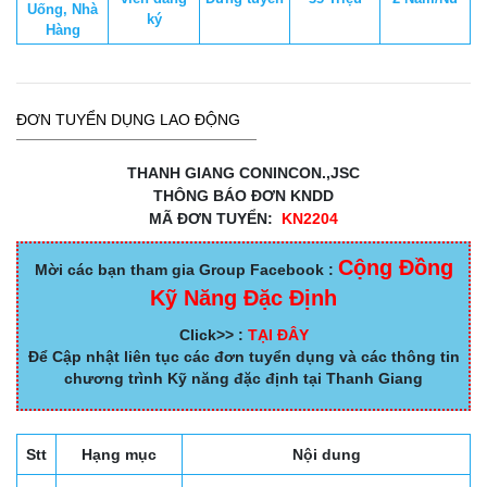
Uống, Nhà
ký
Hàng
ĐƠN TUYỂN DỤNG LAO ĐỘNG
THANH GIANG CONINCON.,JSC
THÔNG BÁO ĐƠN KNDD
MÃ ĐƠN TUYỂN:
KN2204
Cộng Đồng
Mời các bạn tham gia Group Facebook :
Kỹ Năng Đặc Định
Click>> :
TẠI ĐÂY
Để Cập nhật liên tục các đơn tuyển dụng và các thông tin
chương trình Kỹ năng đặc định tại Thanh Giang
Stt
Hạng mục
Nội dung