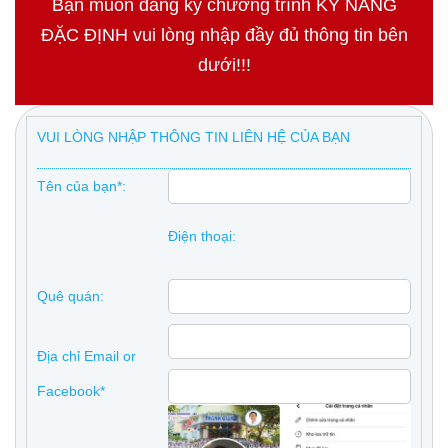
Bạn muốn đăng ký chương trình KỸ NĂNG
ĐẶC ĐỊNH vui lòng nhập đầy đủ thông tin bên
dưới!!!
VUI LÒNG NHẬP THÔNG TIN LIÊN HỆ CỦA BẠN
Tên của bạn*:
Điện thoại:
Quê quán:
Địa chỉ Email or
Facebook*