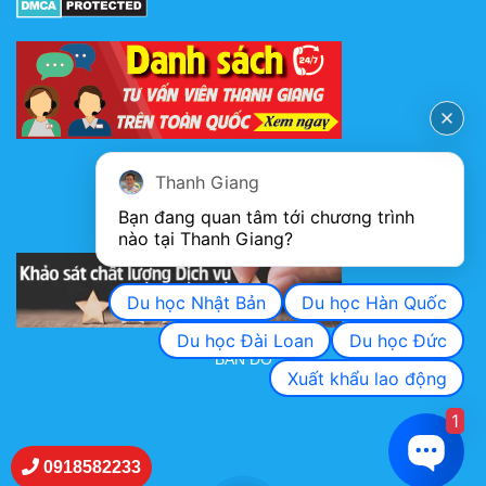
FANPAGE
Thanh Giang
Bạn đang quan tâm tới chương trình 
nào tại Thanh Giang? 
KHẢO SÁT CHẤT LƯỢNG DỊCH VỤ
Du học Nhật Bản
Du học Hàn Quốc
Du học Đài Loan
Du học Đức
BẢN ĐỒ
Xuất khẩu lao động
1
0918582233