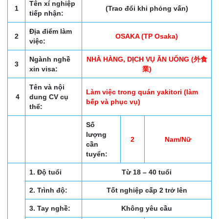
Tên xí nghiệp
1
(Trao đổi khi phỏng vấn)
tiếp nhận:
Địa điểm làm
2
OSAKA (TP Osaka)
việc:
Ngành nghề
NHÀ HÀNG, DỊCH VỤ ĂN UỐNG (外食
3
xin visa:
業)
Tên và nội
Làm việc trong quán yakitori (làm
4
dung CV cụ
bếp và phục vụ)
thể:
Số
lượng
2
Nam/Nữ
cần
tuyển:
1. Độ tuổi
Từ 18 – 40 tuổi
2. Trình độ:
Tốt nghiệp cấp 2 trở lên
3. Tay nghề:
Không yêu cầu