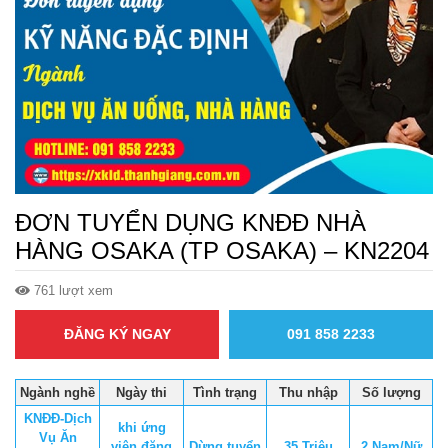
ĐƠN TUYỂN DỤNG KNĐĐ NHÀ
HÀNG OSAKA (TP OSAKA) – KN2204
761 lượt xem
ĐĂNG KÝ NGAY
091 858 2233
Ngành nghề
Ngày thi
Tình trạng
Thu nhập
Số lượng
KNĐĐ-Dịch
khi ứng
Vụ Ăn
viên đăng
Dừng tuyển
35 Triệu
2 Nam/Nữ