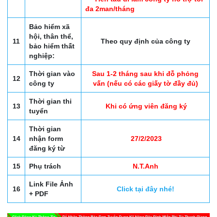
đa 2man/tháng
Bảo hiểm xã
hội, thân thể,
11
Theo quy định của công ty
bảo hiểm thất
nghiệp:
Thời gian vào
Sau 1-2 tháng sau khi đỗ phỏng
12
công ty
vấn (nếu có các giấy tờ đầy đủ)
Thời gian thi
13
Khi có ứng viên đăng ký
tuyển
Thời gian
14
nhận form
27/2/2023
đăng ký từ
15
Phụ trách
N.T.Anh
Link File Ảnh
16
Click tại đây nhé!
+ PDF