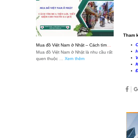
Tham k
C
Mua đồ Việt Nam ở Nhật – Cách tìm
mua tiện lợi, tiết kiệm cho người xa quê
H
Mua đồ Việt Nam ở Nhật là nhu cầu rất
V
quen thuộc …
Xem thêm
K
Đ