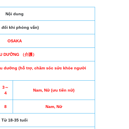
Nội dung
o đổi khi phỏng vấn)
OSAKA
ỀU DƯỠNG （介護）
iều dưỡng (hỗ trợ, chăm sóc sức khỏe người
3～
Nam, Nữ (ưu tiên nữ)
４
8
Nam, Nữ
Từ 18-35 tuổi