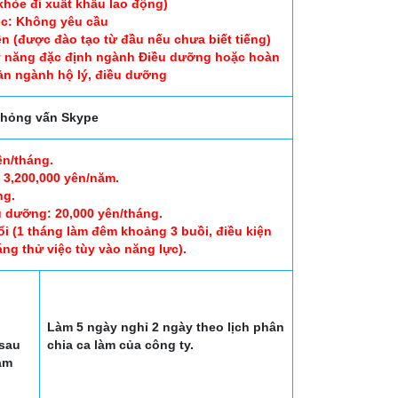
khỏe đi xuất khẩu lao động)
ệc: Không yêu cầu
lên (được đào tạo từ đầu nếu chưa biết tiếng)
a kỹ năng đặc định ngành Điều dưỡng hoặc hoàn
ản ngành hộ lý, điều dưỡng
hỏng vấn Skype
ên/tháng.
 3,200,000 yên/năm.
ng.
u dưỡng: 20,000 yên/tháng.
ổi (1 tháng làm đêm khoảng 3 buồi, điều kiện
ng thử việc tùy vào năng lực).
Làm 5 ngày nghỉ 2 ngày theo lịch phân
 sau
chia ca làm của công ty.
àm