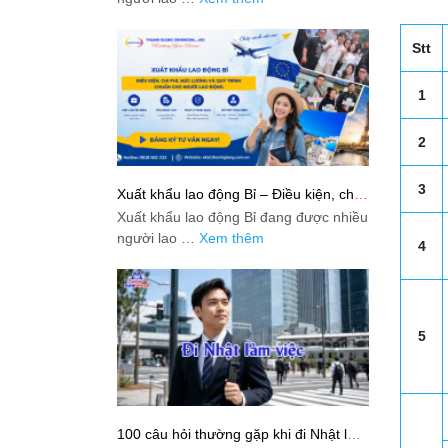
Stt
1
2
3
Xuất khẩu lao động Bỉ – Điều kiện, chi
phí, mức lương và quy trình chuẩn cho
Xuất khẩu lao động Bỉ đang được nhiều
người lao động
người lao …
Xem thêm
4
5
100 câu hỏi thường gặp khi đi Nhật làm