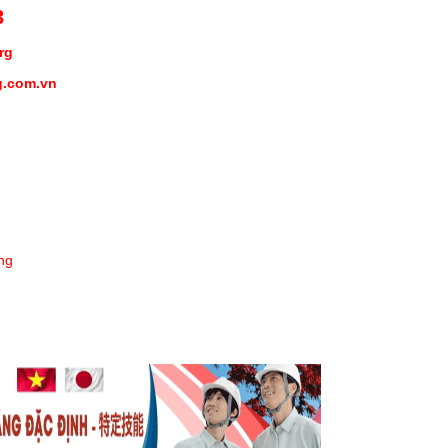
3
org
g.com.vn
ng