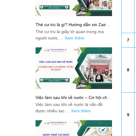
Thẻ cư trú là gì? Hướng dẫn xin Zairyu
Card tại Nhật chi tiết nhất
Thẻ cư trú là giấy tờ quan trọng mà
người nước …
Xem thêm
7
8
Việc làm sau khi về nước – Cơ hội cho
lao động từng đi Nhật
Việc làm sau khi về nước là vấn đề
được nhiều lao …
Xem thêm
9