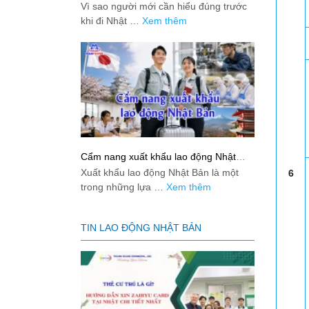
việc: Giải đáp thật dễ hiểu cho người
Vì sao người mới cần hiểu đúng trước
mới bắt đầu
khi đi Nhật …
Xem thêm
Cẩm nang xuất khẩu lao động Nhật
Bản từ A-Z
Xuất khẩu lao động Nhật Bản là một
6
trong những lựa …
Xem thêm
TIN LAO ĐỘNG NHẬT BẢN