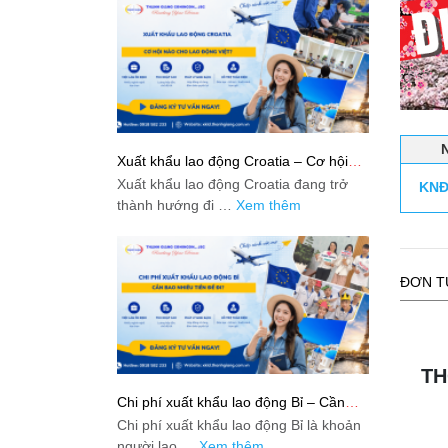
Xuất khẩu lao động Croatia – Cơ hội
nào cho lao động Việt?
Xuất khẩu lao động Croatia đang trở
KNĐ
thành hướng đi …
Xem thêm
ĐƠN T
TH
Chi phí xuất khẩu lao động Bỉ – Cần
bao nhiêu tiền để đi?
Chi phí xuất khẩu lao động Bỉ là khoản
người lao …
Xem thêm