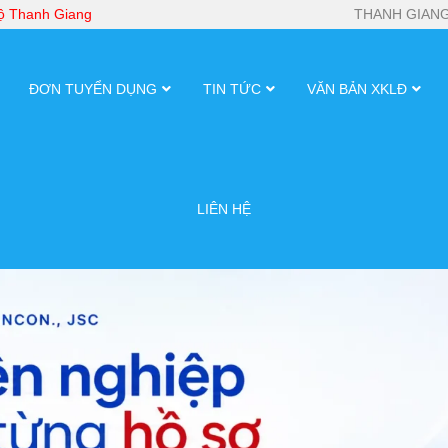
bộ Thanh Giang
THANH GIANG
ĐƠN TUYỂN DỤNG
TIN TỨC
VĂN BẢN XKLĐ
LIÊN HỆ