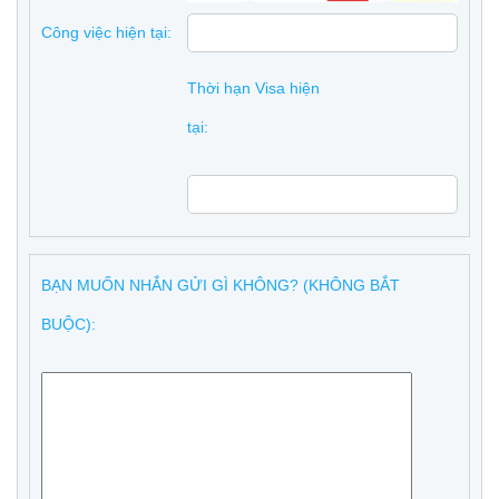
Công việc hiện tại:
Thời hạn Visa hiện
tại:
BẠN MUỐN NHẮN GỬI GÌ KHÔNG? (KHÔNG BẮT
BUỘC):