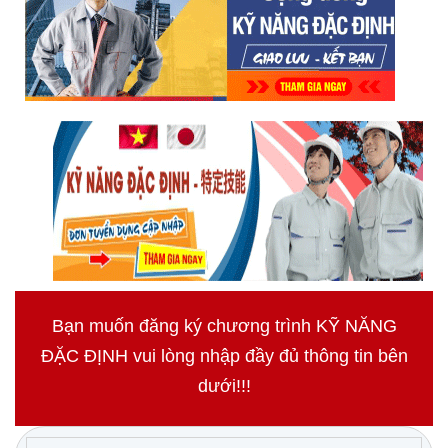
Bạn muốn đăng ký chương trình KỸ NĂNG
ĐẶC ĐỊNH vui lòng nhập đầy đủ thông tin bên
dưới!!!