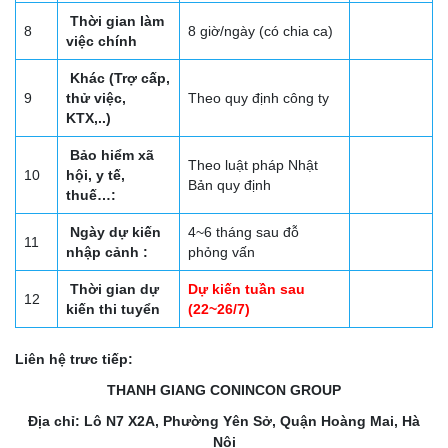
Thời gian làm
8
8 giờ/ngày (có chia ca)
việc chính
Khác (Trợ cấp,
9
thử việc,
Theo quy định công ty
KTX,..)
Bảo hiểm xã
Theo luật pháp Nhật
10
hội, y tế,
Bản quy định
thuế…:
Ngày dự kiến
4~6 tháng sau đỗ
11
nhập cảnh :
phỏng vấn
Thời gian dự
Dự kiến tuần sau
12
kiến thi tuyển
(22~26/7)
Liên hệ trưc tiếp:
THANH GIANG CONINCON GROUP
Địa chỉ: Lô N7 X2A, Phường Yên Sở, Quận Hoàng Mai, Hà
Nội