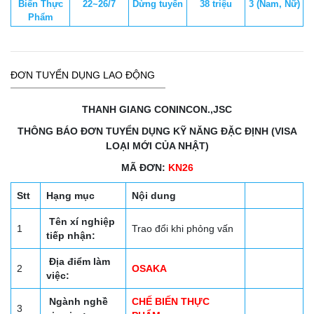
Biến Thực
22~26/7
Dừng tuyển
38 triệu
3 (Nam, Nữ)
Phẩm
ĐƠN TUYỂN DỤNG LAO ĐỘNG
THANH GIANG CONINCON.,JSC
THÔNG BÁO ĐƠN TUYỂN DỤNG KỸ NĂNG ĐẶC ĐỊNH (VISA
LOẠI MỚI CỦA NHẬT)
MÃ ĐƠN:
KN26
Stt
Hạng mục
Nội dung
Tên xí nghiệp
1
Trao đổi khi phỏng vấn
tiếp nhận:
Địa điểm làm
2
OSAKA
việc:
Ngành nghề
CHẾ BIẾN THỰC
3