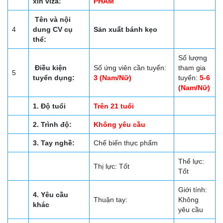
xin viza:
PHẨM
Tên và nội
4
dung CV cụ
Sản xuất bánh kẹo
thể:
Số lượng
Điều kiện
Số ứng viên cần tuyển:
tham gia
5
tuyển dụng:
3 (Nam/Nữ)
tuyển:
5-6
(Nam/Nữ)
1. Độ tuổi
Trên 21 tuổi
2. Trình độ:
Không yêu cầu
3. Tay nghề:
Chế biến thực phẩm
Thể lực:
Thị lực: Tốt
Tốt
Giới tính:
4. Yêu cầu
Thuận tay:
Không
khác
yêu cầu