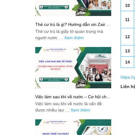
10
11
Thẻ cư trú là gì? Hướng dẫn xin Zairyu
Card tại Nhật chi tiết nhất
Thẻ cư trú là giấy tờ quan trọng mà
12
người nước …
Xem thêm
13
14
https:/
Liên hệ
Việc làm sau khi về nước – Cơ hội cho
lao động từng đi Nhật
Việc làm sau khi về nước là vấn đề
được nhiều lao …
Xem thêm