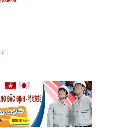
g.com.vn
ng