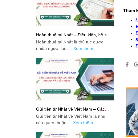
Tham k
H
V
B
Hoàn thuế tại Nhật – Điều kiện, hồ sơ
K
và cách làm cho người lao động
Hoàn thuế tại Nhật là thủ tục được
Đ
nhiều người lao …
Xem thêm
Gửi tiền từ Nhật về Việt Nam – Các
cách chuyển an toàn, nhanh và tiết
Gửi tiền từ Nhật về Việt Nam là nhu
kiệm
cầu quen thuộc …
Xem thêm