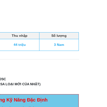
Thu nhập
Số lượng
44 triệu
3 Nam
JSC
SA LOẠI MỚI CỦA NHẬT)
ng Kỹ Năng Đặc Định