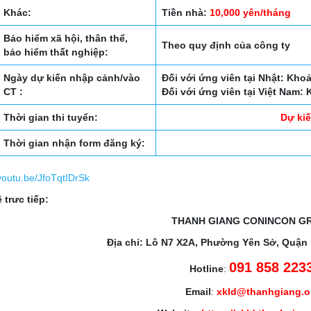
Khác:
Tiền nhà:
10,000 yên/tháng
Bảo hiểm xã hội, thân thể,
Theo quy định của công ty
bảo hiểm thất nghiệp:
Ngày dự kiến nhập cảnh/vào
Đối với ứng viên tại Nhật: Kho
CT :
Đối với ứng viên tại Việt Nam:
Thời gian thi tuyển:
Dự kiế
Thời gian nhận form đăng ký:
/youtu.be/JfoTqtIDrSk
 trưc tiếp:
THANH GIANG CONINCON G
Địa chỉ: Lô N7 X2A, Phường Yên Sở, Quận
091 858 223
Hotline
:
Email
:
xkld@thanhgiang.