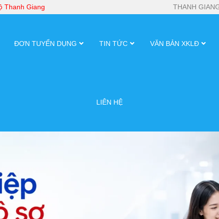
bộ Thanh Giang
THANH GIANG
ĐƠN TUYỂN DỤNG
TIN TỨC
VĂN BẢN XKLĐ
LIÊN HỆ