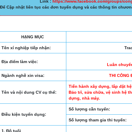
Link :
https://www.facebook.com/groups/co
Để Cập nhật liên tục các đơn tuyển dụng và các thông tin chươn
HẠNG MỤC
Tên xí nghiệp tiếp nhận:
Tra
Địa điểm làm việc:
Luân chuyển
Ngành nghề xin visa:
THI CÔNG
Tiến hành xây dựng, lắp đặt h
Tên và nội dung CV cụ thể:
Bảo trì, sửa chữa, vệ sinh hệ 
dựng, nhà máy.
Số lượng cần tuyển:
Điều kiện tuyển dụng:
Số lượng tham gia thi tuyển:
1. Độ tuổi