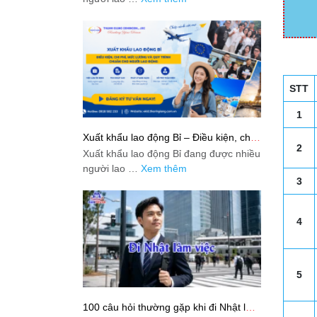
STT
1
Xuất khẩu lao động Bỉ – Điều kiện, chi
2
phí, mức lương và quy trình chuẩn cho
Xuất khẩu lao động Bỉ đang được nhiều
người lao động
người lao …
Xem thêm
3
4
5
100 câu hỏi thường gặp khi đi Nhật làm