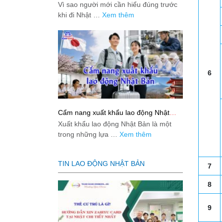
việc: Giải đáp thật dễ hiểu cho người
Vì sao người mới cần hiểu đúng trước
mới bắt đầu
khi đi Nhật …
Xem thêm
6
Cẩm nang xuất khẩu lao động Nhật
Bản từ A-Z
Xuất khẩu lao động Nhật Bản là một
trong những lựa …
Xem thêm
TIN LAO ĐỘNG NHẬT BẢN
7
8
9