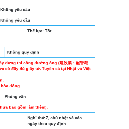
Không yêu cầu
Không yêu cầu
Thể lực: Tốt
Không quy định
h xây dựng thi công đường ống (建設業・配管職
 có đầy đủ giấy tờ. Tuyển cả tại Nhật và Việt
n.
à hòa đồng.
Phỏng vấn
chưa bao gồm làm thêm).
Nghỉ thứ 7, chủ nhật và các
ngày theo quy định