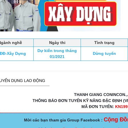
Ngành nghề
Ngày thi
Tình trạng
Dự kiến trong tháng
ĐĐ-Xây Dựng
Dừng tuyển
01/2021
UYỂN DỤNG LAO ĐỘNG
THANH GIANG CONINCON.,
THÔNG BÁO ĐƠN TUYỂN KỸ NĂNG ĐẶC ĐỊNH (VI
MÃ ĐƠN TUYỂN:
KN199
Cộng Đồ
Mời các bạn tham gia Group Facebook :