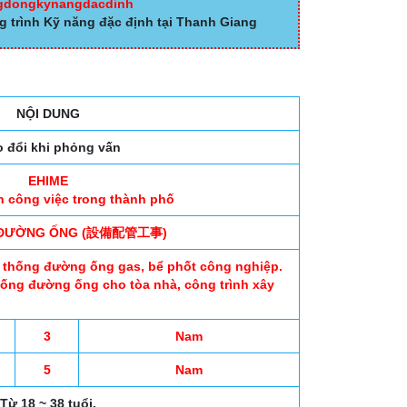
ngdongkynangdacdinh
g trình Kỹ năng đặc định tại Thanh Giang
NỘI DUNG
o đổi khi phỏng vấn
EHIME
 công việc trong thành phố
 ĐƯỜNG ỐNG (設備配管工事)
ệ thống đường ống gas, bể phốt công nghiệp.
thống đường ống cho tòa nhà, công trình xây
3
Nam
5
Nam
Từ 18 ~ 38 tuổi.