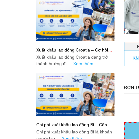
Xuất khẩu lao động Croatia – Cơ hội
nào cho lao động Việt?
Xuất khẩu lao động Croatia đang trở
KN
thành hướng đi …
Xem thêm
ĐƠN T
Chi phí xuất khẩu lao động Bỉ – Cần
bao nhiêu tiền để đi?
Chi phí xuất khẩu lao động Bỉ là khoản
người lao …
Xem thêm