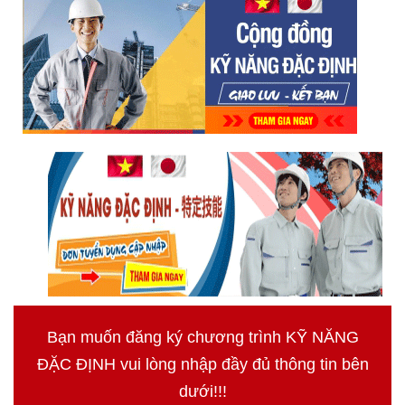
Bạn muốn đăng ký chương trình KỸ NĂNG
ĐẶC ĐỊNH vui lòng nhập đầy đủ thông tin bên
dưới!!!