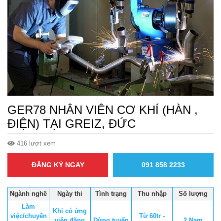
GER78 NHÂN VIÊN CƠ KHÍ (HÀN ,
ĐIỆN) TẠI GREIZ, ĐỨC
416 lượt xem
ĐĂNG KÝ NGAY
091 858 2233
Ngành nghề
Ngày thi
Tình trạng
Thu nhập
Số lượng
Làm
Khi có ứng
việc/chuyển
Từ 60tr -
viên đăng
Dừng tuyển
2 Nam