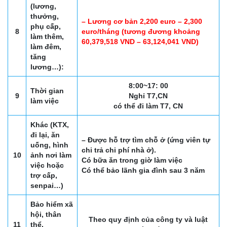
(lương,
thưởng,
– Lương cơ bản 2,200 euro – 2,300
phụ cấp,
8
euro/tháng (tương đương khoảng
làm thêm,
60,379,518 VND – 63,124,041 VND)
làm đêm,
tăng
lương…):
8:00~17: 00
Thời gian
9
Nghỉ T7,CN
làm việc
có thể đi làm T7, CN
Khác (KTX,
đi lại, ăn
– Được hỗ trợ tìm chỗ ở (ứng viên tự
uống, hình
chi trả chi phí nhà ở).
10
ảnh nơi làm
Có bữa ăn trong giờ làm việc
việc hoặc
Có thể bảo lãnh gia đình sau 3 năm
trợ cấp,
senpai…)
Bảo hiểm xã
hội, thân
Theo quy định của công ty và luật
11
thể,