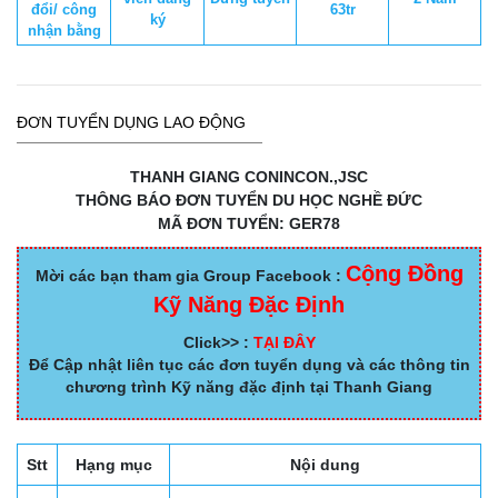
đổi/ công
63tr
ký
nhận bằng
ĐƠN TUYỂN DỤNG LAO ĐỘNG
THANH GIANG CONINCON.,JSC
THÔNG BÁO ĐƠN TUYỂN DU HỌC NGHỀ ĐỨC
MÃ ĐƠN TUYỂN: GER78
Cộng Đồng
Mời các bạn tham gia Group Facebook :
Kỹ Năng Đặc Định
Click>> :
TẠI ĐÂY
Để Cập nhật liên tục các đơn tuyển dụng và các thông tin
chương trình Kỹ năng đặc định tại Thanh Giang
Stt
Hạng mục
Nội dung