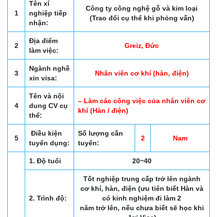
Tên xí
Công ty công nghệ gỗ và kim loại
1
nghiệp tiếp
(Trao đổi cụ thể khi phỏng vấn)
nhận:
Địa điểm
2
Greiz, Đức
làm việc:
Ngành nghề
3
Nhân viên cơ khí (hàn, điện)
xin visa:
Tên và nội
– Làm các công việc của nhân viên cơ
4
dung CV cụ
khí (Hàn / điện)
thể:
Điều kiện
Số lượng cần
5
2
Nam
tuyển dụng:
tuyển:
1. Độ tuổi
20~40
Tốt nghiệp trung cấp trở lên ngành
cơ khí, hàn, điện (ưu tiên biết Hàn và
2. Trình độ:
có kinh nghiệm đi làm 2
năm trở lên, nếu chưa biết sẽ học khi