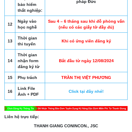
pháp Đức
bảo hiểm
thất nghiệp:
Ngày vào
Sau 4 – 6 tháng sau khi đỗ phỏng vấn
12
học nghề
(nếu có các giấy tờ đầy đủ)
Thời gian
13
Khi có ứng viên đăng ký
thi tuyển
Thời gian
14
nhận form
Bắt đầu từ ngày 12/08/2024
đăng ký từ
15
Phụ trách
TRẦN THỊ VIỆT PHƯƠNG
Link File
16
Click tại đây nhé!
Ảnh + PDF
Liên hệ trực tiếp:
THANH GIANG CONINCON., JSC