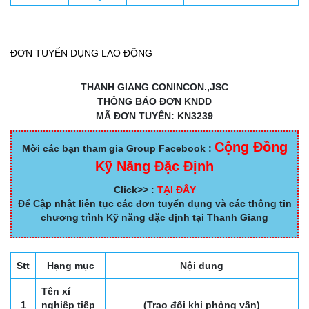
ĐƠN TUYỂN DỤNG LAO ĐỘNG
THANH GIANG CONINCON.,JSC
THÔNG BÁO ĐƠN KNDD
MÃ ĐƠN TUYỂN: KN3239
Cộng Đồng
Mời các bạn tham gia Group Facebook :
Kỹ Năng Đặc Định
Click>> :
TẠI ĐÂY
Để Cập nhật liên tục các đơn tuyển dụng và các thông tin
chương trình Kỹ năng đặc định tại Thanh Giang
Stt
Hạng mục
Nội dung
Tên xí
1
nghiệp tiếp
(Trao đổi khi phỏng vấn)