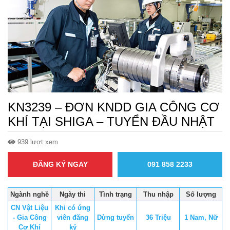
KN3239 – ĐƠN KNDD GIA CÔNG CƠ
KHÍ TẠI SHIGA – TUYỂN ĐẦU NHẬT
939 lượt xem
ĐĂNG KÝ NGAY
091 858 2233
Ngành nghề
Ngày thi
Tình trạng
Thu nhập
Số lượng
CN Vật Liệu
Khi có ứng
- Gia Công
viên đăng
Dừng tuyển
36 Triệu
1 Nam, Nữ
Cơ Khí
ký