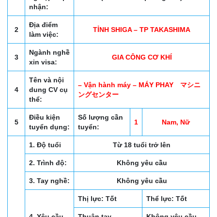
nhận:
Địa điểm
2
TỈNH SHIGA – TP TAKASHIMA
làm việc:
Ngành nghề
3
GIA CÔNG CƠ KHÍ
xin visa:
Tên và nội
– Vận hành máy – MÁY PHAY マシニ
4
dung CV cụ
ングセンター
thể:
Điều kiện
Số lượng cần
5
1
Nam, Nữ
tuyển dụng:
tuyển:
1. Độ tuổi
Từ 18 tuổi trở lên
2. Trình độ:
Không yêu cầu
3. Tay nghề:
Không yêu cầu
Thị lực: Tốt
Thể lực: Tốt
4. Yêu cầu
Thuận tay
Không yêu cầu