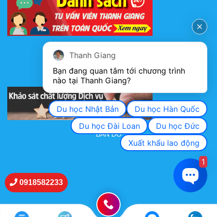
FANPAGE
Thanh Giang
Bạn đang quan tâm tới chương trình 
nào tại Thanh Giang? 
KHẢO SÁT CHẤT LƯỢNG DỊCH VỤ
Du học Nhật Bản
Du học Hàn Quốc
Du học Đài Loan
Du học Đức
BẢN ĐỒ
Xuất khẩu lao động
1
0918582233