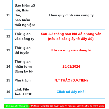
Bảo hiểm xã
hội, thân
11
thể,
Theo quy định của công ty
bảo hiểm
thất nghiệp:
Thời gian
Sau 1-2 tháng sau khi đỗ phỏng vấn
12
vào công ty
(nếu có các giấy tờ đầy đủ)
Thời gian
13
Khi có ứng viên đăng kí
thi tuyển
Thời gian
14
nhận form
25/01/2024
đăng ký từ
15
Phụ trách
N.T.THẢO (D.V.TIEN)
Link File
16
Click tại đây nhé!
Ảnh + PDF