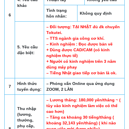
khác
Tình trạng
Không quy định
6
hôn nhân:
– Đối tượng: TẠI NHẬT đủ đk chuyển
Tokutei.
– TTS ngành gia công cơ khí.
– Kinh nghiệm : Đọc được bản vẽ
5. Yêu cầu
+ Dùng được CAD/CAM (có kinh
đặc biệt:
nghiệm thực tế)
+ Người có kinh nghiệm trên 3 năm
dùng máy phay
– Tiếng Nhật giao tiếp cơ bản là ok.
Hình thức
– Phỏng vấn Online qua ứng dụng
7
tuyển dụng:
ZOOM, 2 LẦN
– Lương tháng: 180,000 yên/tháng ~ (
tùy vào kinh nghiệm làm việc có thể
Thu nhập
cao hơn)
(lương,
– Tăng ca khoảng 30 tiếng/tháng (
thưởng,
khoảng 32,143 yên/tháng) ( khi nào
phụ cấp,
8
quen việc mới được nhiều)