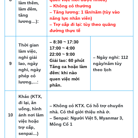
làm thêm,
– Không có thưởng
làm đêm,
– Tăng lương: 1 lần/năm (tùy vào
tăng
năng lực nhân viên)
lương…):
– Trợ cấp đi lại: tùy theo quãng
đường thực tế
– 8:30 ~ 17:30
Thời gian
17:00 ~ 4:00
làm việc,
22:00 ~ 9:00
nghỉ giải
– Ngày nghỉ: 112
Giải lao: 60 phút
9
lao, ngày
ngày/năm tùy
Tăng ca hoặc làm
nghỉ, ngày
theo lịch
đêm: khi nào
phép có
quen việc mới
lương,…:
phân.
Khác (KTX,
đi lại, ăn
– Không có KTX. Có hỗ trợ chuyển
uống, hình
nhà. Có thể giới thiệu nhà ở.
10
ảnh nơi làm
– Senpai: Người Việt 5, Myanmar 3,
việc hoặc
Mông Cổ 1
trợ cấp,
senpai…)