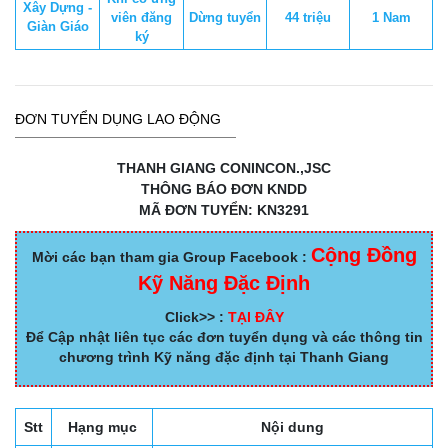
Xây Dựng -
viên đăng
Dừng tuyển
44 triệu
1 Nam
Giàn Giáo
ký
ĐƠN TUYỂN DỤNG LAO ĐỘNG
THANH GIANG CONINCON.,JSC
THÔNG BÁO ĐƠN KNDD
MÃ ĐƠN TUYỂN: KN3291
Cộng Đồng
Mời các bạn tham gia Group Facebook :
Kỹ Năng Đặc Định
Click>> :
TẠI ĐÂY
Để Cập nhật liên tục các đơn tuyển dụng và các thông tin
chương trình Kỹ năng đặc định tại Thanh Giang
Stt
Hạng mục
Nội dung