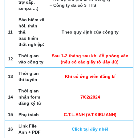
trợ cấp,
– Công ty đã có 3 TTS
senpai…)
Bảo hiểm xã
hội, thân
11
thể,
Theo quy định của công ty
bảo hiểm
thất nghiệp:
Thời gian
Sau 1-2 tháng sau khi đỗ phỏng vấn
12
vào công ty
(nếu có các giấy tờ đầy đủ)
Thời gian
13
Khi có ứng viên đăng kí
thi tuyển
Thời gian
14
nhận form
7/02/2024
đăng ký từ
15
Phụ trách
C.T.L.ANH (V.T.KIEU ANH)
Link File
16
Click tại đây nhé!
Ảnh + PDF