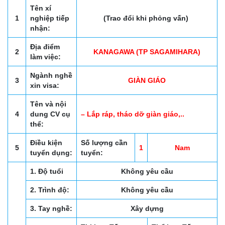
Tên xí
1
nghiệp tiếp
(Trao đổi khi phỏng vấn)
nhận:
Địa điểm
2
KANAGAWA (TP SAGAMIHARA)
làm việc:
Ngành nghề
3
GIÀN GIÁO
xin visa:
Tên và nội
4
dung CV cụ
– Lắp ráp, tháo dỡ giàn giáo,..
thể:
Điều kiện
Số lượng cần
5
1
Nam
tuyển dụng:
tuyển:
1. Độ tuổi
Không yêu cầu
2. Trình độ:
Không yêu cầu
3. Tay nghề:
Xây dựng