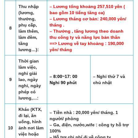
Thu nhập
– Lương tổng khoảng 257,510 yên (
(lương,
bao gồm 10 tiếng tăng ca)
thưởng,
– Lương tháng cơ bản: 240,000 yên/
phụ cấp,
tháng .
8
làm thêm,
– Thưởng , tăng lương theo doanh
làm đêm,
thu công ty và năng lực bản thân
tăng
==> Lương về tay khoảng : 190,000
lương…):
yên/ tháng
Thời gian
làm việc,
nghỉ giải
– 8:00~17: 00
– Nghỉ thứ 7 và
9
lao, ngày
Nghỉ 90 phút
chủ nhật
nghỉ, ngày
phép có
lương,…:
Khác (KTX,
– Tiền nhà : 20,000 yên/ tháng. 1
đi lại, ăn
người/ phòng
uống, hình
– Ga, điện, nước,wife : công ty hỗ trợ
10
ảnh nơi làm
100%
việc hoặc
– Hỗ trợ chi phí đi về công ty