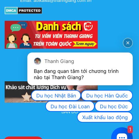
Email:
aoikawa@thanhgiang.com.vn
FANPAGE
Thanh Giang
Bạn đang quan tâm tới chương trình 
nào tại Thanh Giang? 
KHẢO SÁT CHẤT LƯỢNG DỊCH VỤ
Du học Nhật Bản
Du học Hàn Quốc
Du học Đài Loan
Du học Đức
BẢN ĐỒ
Xuất khẩu lao động
1