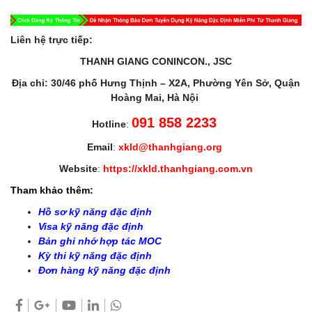
Liên hệ trực tiếp:
THANH GIANG CONINCON., JSC
Địa chỉ: 30/46 phố Hưng Thịnh – X2A, Phường Yên Sở, Quận
Hoàng Mai, Hà Nội
091 858 2233
Hotline
:
Email
:
xkld@thanhgiang.org
Website
:
https://xkld.thanhgiang.com.vn
Tham khảo thêm:
Hồ sơ kỹ năng đặc định
Visa kỹ năng đặc định
Bản ghi nhớ hợp tác MOC
Kỳ thi kỹ năng đặc định
Đơn hàng kỹ năng đặc định