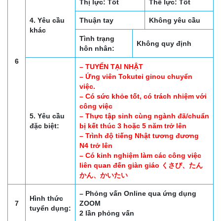
Thị lực: Tốt
Thể lực: Tốt
4. Yêu cầu
Thuận tay
Không yêu cầu
khác
Tình trạng
Không quy định
hôn nhân:
6
– TUYỂN TẠI NHẬT
– Ứng viên Tokutei ginou chuyển
việc.
– Có sức khỏe tốt, có trách nhiệm với
công việc
5. Yêu cầu
– Thực tập sinh cùng ngành đã/chuẩn
đặc biệt:
bị kết thúc 3 hoặc 5 năm trở lên
– Trình độ tiếng Nhật tương đương
N4 trở lên
– Có kinh nghiệm làm các công việc
liên quan đến giàn giáo くさび、たん
かん、かいたい
– Phỏng vấn Online qua ứng dụng
Hình thức
7
ZOOM
tuyển dụng:
2 lần phỏng vấn