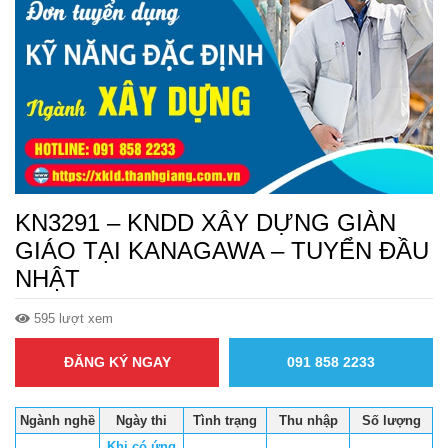
KN3291 – KNDD XÂY DỰNG GIÀN
GIÁO TẠI KANAGAWA – TUYỂN ĐẦU
NHẬT
595 lượt xem
ĐĂNG KÝ NGAY
091 858 2233
Ngành nghề
Ngày thi
Tình trạng
Thu nhập
Số lượng
Khi có ứng