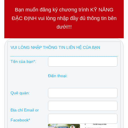
Bạn muốn đăng ký chương trình KỸ NĂNG
ĐẶC ĐỊNH vui lòng nhập đầy đủ thông tin bên
dưới!!!
VUI LÒNG NHẬP THÔNG TIN LIÊN HỆ CỦA BẠN
Tên của bạn*:
Điện thoại:
Quê quán:
Địa chỉ Email or
Facebook*