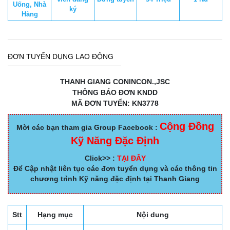
Uống, Nhà
ký
Hàng
ĐƠN TUYỂN DỤNG LAO ĐỘNG
THANH GIANG CONINCON.,JSC
THÔNG BÁO ĐƠN KNDD
MÃ ĐƠN TUYỂN: KN3778
Cộng Đồng
Mời các bạn tham gia Group Facebook :
Kỹ Năng Đặc Định
Click>> :
TẠI ĐÂY
Để Cập nhật liên tục các đơn tuyển dụng và các thông tin
chương trình Kỹ năng đặc định tại Thanh Giang
Stt
Hạng mục
Nội dung