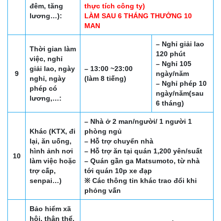
đêm, tăng
thực tích công ty)
lương…):
LÀM SAU 6 THÁNG THƯỞNG 10
MAN
– Nghỉ giải lao
Thời gian làm
120 phút
việc, nghỉ
– Nghỉ 105
giải lao, ngày
– 13:00 ~23:00
9
ngày/năm
nghỉ, ngày
(làm 8 tiếng)
– Nghỉ phép 10
phép có
ngày/năm(sau
lương,…:
6 tháng)
– Nhà ở 2 man/người/ 1 người 1
Khác (KTX, đi
phòng ngủ
lại, ăn uống,
– Hỗ trợ chuyển nhà
hình ảnh nơi
– Hỗ trợ ăn tại quán 1,200 yên/suất
10
làm việc hoặc
– Quán gần ga Matsumoto, từ nhà
trợ cấp,
tới quán 10p xe đạp
senpai…)
※ Các thông tin khác trao đổi khi
phỏng vấn
Bảo hiểm xã
hội, thân thể,