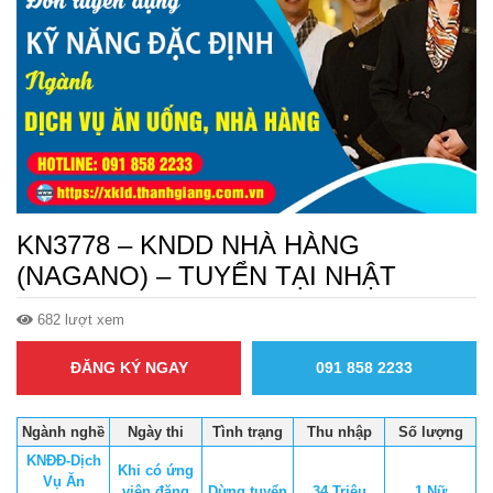
KN3778 – KNDD NHÀ HÀNG
(NAGANO) – TUYỂN TẠI NHẬT
682 lượt xem
ĐĂNG KÝ NGAY
091 858 2233
Ngành nghề
Ngày thi
Tình trạng
Thu nhập
Số lượng
KNĐĐ-Dịch
Khi có ứng
Vụ Ăn
viên đăng
Dừng tuyển
34 Triệu
1 Nữ