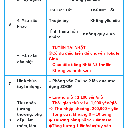
Thị lực: Tốt
Thể lực: Tốt
4. Yêu cầu
Thuận tay
Không yêu cầu
6
khác
Tình trạng hôn
Không quy định
nhân:
– TUYỂN TẠI NHẬT
※Có đủ điều kiện để chuyển Tokutei
5. Yêu cầu
Gino
đặc biệt:
– Giao tiếp tiếng Nhật N3 trở lên
– Không có hình xăm
Hình thức
– Phỏng vấn Online 2 lần qua ứng
7
tuyển dụng:
dụng ZOOM
– Lương giờ|: 1,100 yên/giờ
Thu nhập
+ Thời gian thử việc: 1,000 yên/giờ
(lương,
=> Thu nhập khoảng: 200,000 ~ yên
thưởng, phụ
– Tăng ca ít khoảng 0 ~ 10 tiếng
8
cấp, làm
◆ Thưởng hàng năm: 2 lần/năm
thêm, làm
◆Tăng lương 1 lần/năm(tùy vào