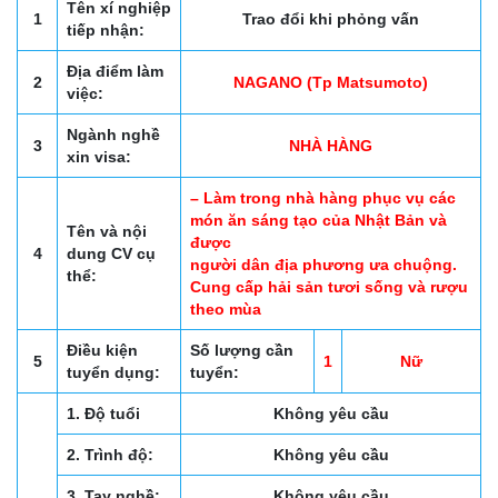
Tên xí nghiệp
1
Trao đổi khi phỏng vấn
tiếp nhận:
Địa điểm làm
2
NAGANO (Tp Matsumoto)
việc:
Ngành nghề
3
NHÀ HÀNG
xin visa:
– Làm trong nhà hàng phục vụ các
món ăn sáng tạo của Nhật Bản và
Tên và nội
được
4
dung CV cụ
người dân địa phương ưa chuộng.
thể:
Cung cấp hải sản tươi sống và rượu
theo mùa
Điều kiện
Số lượng cần
5
1
Nữ
tuyển dụng:
tuyển:
1. Độ tuổi
Không yêu cầu
2. Trình độ:
Không yêu cầu
3. Tay nghề:
Không yêu cầu