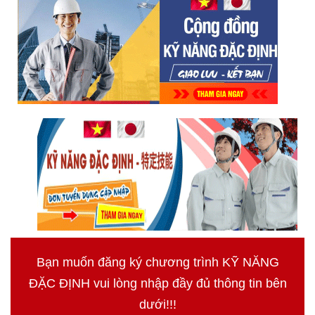
Bạn muốn đăng ký chương trình KỸ NĂNG
ĐẶC ĐỊNH vui lòng nhập đầy đủ thông tin bên
dưới!!!