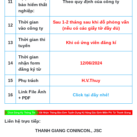
11
Theo quy định của công ty
bảo hiểm thất
nghiệp:
Thời gian
Sau 1-2 tháng sau khi đỗ phỏng vấn
12
vào công ty
(nếu có các giấy tờ đầy đủ)
Thời gian thi
13
Khi có ứng viên đăng kí
tuyển
Thời gian
14
nhận form
12/06/2024
đăng ký từ
15
Phụ trách
H.V.Thuy
Link File Ảnh
16
Click tại đây nhé!
+ PDF
Liên hệ trực tiếp:
THANH GIANG CONINCON., JSC