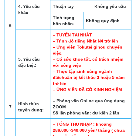
4. Yêu cầu
Thuận tay
Không yêu cầu
khác
Tình trạng
Không quy định
hôn nhân:
6
– TUYỂN TẠI NHẬT
– Trình độ tiếng Nhật N4 trở lên
– Ứng viên Tokutei ginou chuyển
việc.
5. Yêu cầu
– Có sức khỏe tốt, có trách nhiệm
đặc biệt:
với công việc
– Thực tập sinh cùng ngành
đã/chuẩn bị kết thúc 3 hoặc 5 năm
trở lên
– ỨNG VIÊN ĐÃ CÓ KINH NGHIỆM
– Phỏng vấn Online qua ứng dụng
Hình thức
7
ZOOM
tuyển dụng:
Số lần phỏng vấn: dự kiến 2 lần
– TỔNG THU NHẬP : khoảng
286,000~340,000 yên/ tháng ( chưa