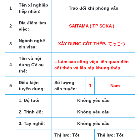
Tên xí nghiệp
1
Trao đổi khi phỏng vấn
tiếp nhận:
Địa điểm làm
2
SAITAMA ( TP SOKA )
việc:
Ngành nghề
3
XÂY DỰNG CỐT THÉP- てっこつ
xin visa:
Tên và nội
– Làm các công việc liên quan đến
4
dung CV cụ
cốt thép và lắp ráp khung thép
thể:
Điều kiện
Số lượng
5
1
Nam
tuyển dụng:
cần tuyển:
1. Độ tuổi
Không yêu cầu
2. Trình độ:
Không yêu cầu
3. Tay nghề:
Không yêu cầu
Thị lực: Tốt
Thể lực: Tốt