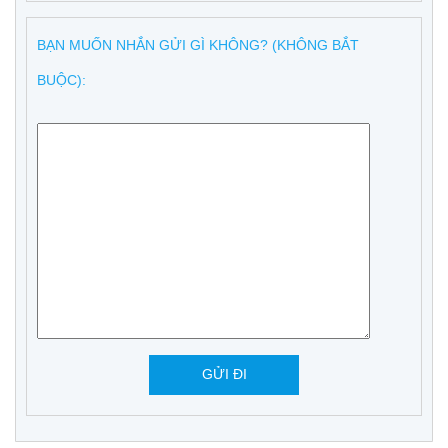
BẠN MUỐN NHẮN GỬI GÌ KHÔNG? (KHÔNG BẮT
BUỘC):