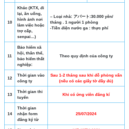
Khác (KTX, đi
lại, ăn uống,
– Loại nhà: アパート:30.000 yên/
hình ảnh nơi
10
tháng . 1 người 1 phòng
làm việc hoặc
-Tiền điện nước ga : thực phí
trợ cấp,
senpai…)
Bảo hiểm xã
hội, thân thể,
11
Theo quy định của công ty
bảo hiểm thất
nghiệp:
Thời gian vào
Sau 1-2 tháng sau khi đỗ phỏng vấn
12
công ty
(nếu có các giấy tờ đầy đủ)
Thời gian thi
13
Khi có ứng viên đăng kí
tuyển
Thời gian
14
nhận form
25/07/2024
đăng ký từ