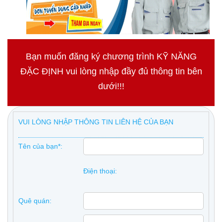
Bạn muốn đăng ký chương trình KỸ NĂNG
ĐẶC ĐỊNH vui lòng nhập đầy đủ thông tin bên
dưới!!!
VUI LÒNG NHẬP THÔNG TIN LIÊN HỆ CỦA BẠN
Tên của bạn*:
Điện thoại:
Quê quán: