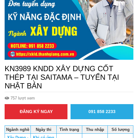
KN3989 KNDD XÂY DỰNG CỐT
THÉP TẠI SAITAMA – TUYỂN TẠI
NHẬT BẢN
757 lượt xem
ĐĂNG KÝ NGAY
091 858 2233
Ngành nghề
Ngày thi
Tình trạng
Thu nhập
Số lượng
Xây Dựng -
Khi có ứng