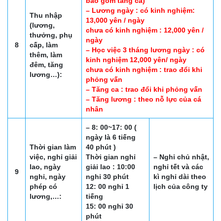
bao gồm tăng ca)
– Lương ngày : có kinh nghiệm:
Thu nhập
13,000 yên / ngày
(lương,
chưa có kinh nghiệm : 12,000 yên /
thưởng, phụ
ngày
8
cấp, làm
– Học việc 3 tháng lương ngày : có
thêm, làm
kinh nghiệm 12,000 yên/ ngày
đêm, tăng
chưa có kinh nghiệm : trao đổi khi
lương…):
phỏng vấn
– Tăng ca : trao đổi khi phỏng vấn
– Tăng lương : theo nỗ lực của cá
nhân
– 8: 00~17: 00 (
ngày là 6 tiếng
Thời gian làm
40 phút )
việc, nghỉ giải
Thời gian nghỉ
– Nghỉ chủ nhật,
lao, ngày
giải lao : 10:00
nghỉ tết và các
9
nghỉ, ngày
nghỉ 30 phút
kì nghỉ dài theo
phép có
12: 00 nghỉ 1
lịch của công ty
lương,…:
tiếng
15: 00 nghỉ 30
phút