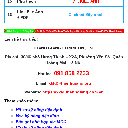
15
Phụ trách
V.T. KIEU ANH
Link File Ảnh
16
Click tại đây nhé!
+ PDF
Liên hệ trực tiếp:
THANH GIANG CONINCON., JSC
Địa chỉ: 30/46 phố Hưng Thịnh – X2A, Phường Yên Sở, Quận
Hoàng Mai, Hà Nội
091 858 2233
Hotline
:
Email
:
xkld@thanhgiang.org
Website
:
https://xkld.thanhgiang.com.vn
Tham khảo thêm:
Hồ sơ kỹ năng đặc định
Visa kỹ năng đặc định
Bản ghi nhớ hợp tác MOC
Kỳ thi kỹ năng đặc định