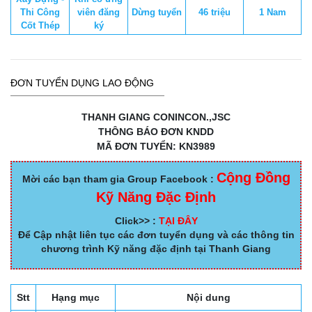
Thi Công
viên đăng
Dừng tuyển
46 triệu
1 Nam
Cốt Thép
ký
ĐƠN TUYỂN DỤNG LAO ĐỘNG
THANH GIANG CONINCON.,JSC
THÔNG BÁO ĐƠN KNDD
MÃ ĐƠN TUYỂN: KN3989
Cộng Đồng
Mời các bạn tham gia Group Facebook :
Kỹ Năng Đặc Định
Click>> :
TẠI ĐÂY
Để Cập nhật liên tục các đơn tuyển dụng và các thông tin
chương trình Kỹ năng đặc định tại Thanh Giang
Stt
Hạng mục
Nội dung