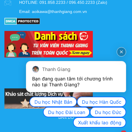
HOTLINE:
091.858.2233 / 096.450.2233 (Zalo)
Email:
aoikawa@thanhgiang.com.vn
FANPAGE
Thanh Giang
Bạn đang quan tâm tới chương trình 
nào tại Thanh Giang? 
KHẢO SÁT CHẤT LƯỢNG DỊCH VỤ
Du học Nhật Bản
Du học Hàn Quốc
Du học Đài Loan
Du học Đức
BẢN ĐỒ
Xuất khẩu lao động