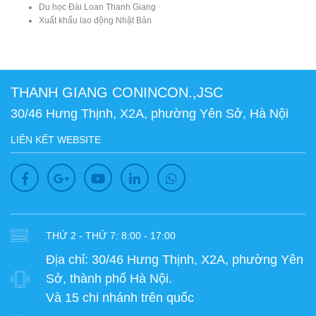
Du học Đài Loan Thanh Giang
Xuất khẩu lao động Nhật Bản
THANH GIANG CONINCON.,JSC
30/46 Hưng Thịnh, X2A, phường Yên Sở, Hà Nội
LIÊN KẾT WEBSITE
THỨ 2 - THỨ 7: 8:00 - 17:00
Địa chỉ:
30/46 Hưng Thịnh, X2A, phường Yên
Sở, thành phố Hà Nội.
Và 15 chi nhánh trên quốc