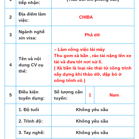
tiếp nhận:
Địa điểm làm
2
CHIBA
việc:
Ngành nghề
3
Phá dỡ
xin visa:
– Làm công việc lái máy
Thu gom xà bần , rác tải nặng lên xe
Tên và nội
tải và đưa tới nơi xử lí.
4
dung CV cụ
( Xà bần là loại rác thải từ công trình
thể:
xây dựng khi tháo dỡ, đập bỏ ở
công trình cũ )
Điều kiện
Số lượng cần
5
1
Nam
tuyển dụng:
tuyển:
1. Độ tuổi
Không yêu cầu
2. Trình độ:
Không yêu cầu
3. Tay nghề:
Không yêu cầu