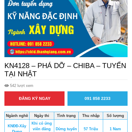
KN4128 – PHÁ DỠ – CHIBA – TUYỂN
TẠI NHẬT
542 lượt xem
ĐĂNG KÝ NGAY
091 858 2233
Ngành nghề
Ngày thi
Tình trạng
Thu nhập
Số lượng
Khi có ứng
KNĐĐ-Xây
viên đăng
Dừng tuyển
57 Triệu
1 Nam
Dựng