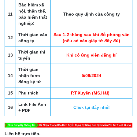
Bảo hiểm xã
hội, thân thể,
11
Theo quy định của công ty
bảo hiểm thất
nghiệp:
Thời gian vào
Sau 1-2 tháng sau khi đỗ phỏng vấn
12
công ty
(nếu có các giấy tờ đầy đủ)
Thời gian thi
13
Khi có ứng viên đăng kí
tuyển
Thời gian
14
nhận form
5/09/2024
đăng ký từ
15
Phụ trách
P.T.Xuyên (MS.Hải)
Link File Ảnh
16
Click tại đây nhé!
+ PDF
Liên hệ trực tiếp: