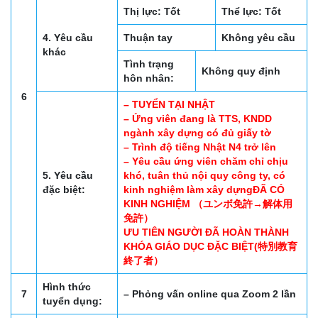
Thị lực: Tốt
Thể lực: Tốt
4. Yêu cầu
Thuận tay
Không yêu cầu
khác
Tình trạng
Không quy định
hôn nhân:
6
– TUYỂN TẠI NHẬT
– Ứng viên đang là TTS, KNDD
ngành xây dựng có đủ giấy tờ
– Trình độ tiếng Nhật N4 trở lên
– Yêu cầu ứng viên chăm chỉ chịu
5. Yêu cầu
khó, tuân thủ nội quy công ty, có
đặc biệt:
kinh nghiệm làm xây dựngĐÃ CÓ
KINH NGHIỆM （ユンボ免許→解体用
免許）
ƯU TIÊN NGƯỜI ĐÃ HOÀN THÀNH
KHÓA GIÁO DỤC ĐẶC BIỆT(特別教育
終了者）
Hình thức
7
– Phỏng vấn online qua Zoom 2 lần
tuyển dụng: