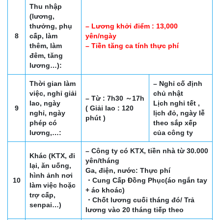
Thu nhập
(lương,
thưởng, phụ
– Lương khởi điểm : 13,000
8
cấp, làm
yên/ngày
thêm, làm
– Tiền tăng ca tính thực phí
đêm, tăng
lương…):
Thời gian làm
– Nghỉ cố định
việc, nghỉ giải
chủ nhật
– Từ : 7h30 ～17h
lao, ngày
Lịch nghỉ tết ,
9
( Giải lao : 120
nghỉ, ngày
lịch đỏ, ngày lễ
phút )
phép có
theo sắp xếp
lương,…:
của công ty
– Công ty có KTX, tiền nhà từ 30.000
Khác (KTX, đi
yên/tháng
lại, ăn uống,
Ga, điện, nước: Thực phí
hình ảnh nơi
10
・Cung Cấp Đồng Phục(áo ngắn tay
làm việc hoặc
+ áo khoác)
trợ cấp,
・Chốt lương cuối tháng đó/ Trả
senpai…)
lương vào 20 tháng tiếp theo