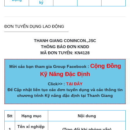
ký
ĐƠN TUYỂN DỤNG LAO ĐỘNG
THANH GIANG CONINCON.,JSC
THÔNG BÁO ĐƠN KNDD
MÃ ĐƠN TUYỂN: KN4128
Cộng Đồng
Mời các bạn tham gia Group Facebook :
Kỹ Năng Đặc Định
Click>> :
TẠI ĐÂY
Để Cập nhật liên tục các đơn tuyển dụng và các thông tin
chương trình Kỹ năng đặc định tại Thanh Giang
Stt
Hạng mục
Nội dung
Tên xí nghiệp
1
(Trao đổi khi phỏng vấn)