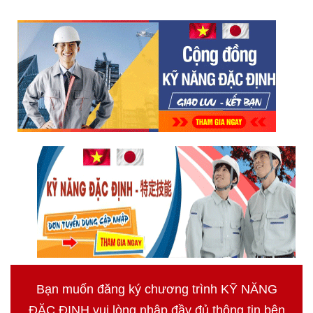
Bạn muốn đăng ký chương trình KỸ NĂNG
ĐẶC ĐỊNH vui lòng nhập đầy đủ thông tin bên