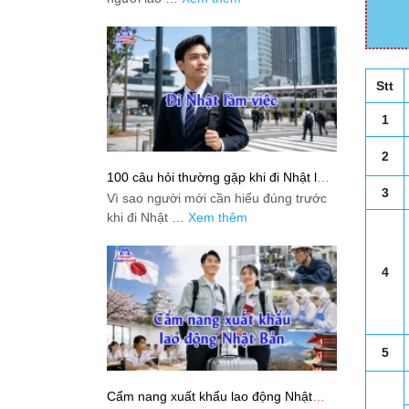
Stt
1
2
100 câu hỏi thường gặp khi đi Nhật làm
việc: Giải đáp thật dễ hiểu cho người
3
Vì sao người mới cần hiểu đúng trước
mới bắt đầu
khi đi Nhật …
Xem thêm
4
5
Cẩm nang xuất khẩu lao động Nhật