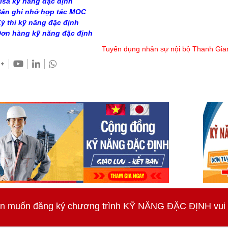
isa kỹ năng đặc định
ản ghi nhớ hợp tác MOC
ỳ thi kỹ năng đặc định
ơn hàng kỹ năng đặc định
Tuyển dụng nhân sự nội bộ Thanh Gia
n muốn đăng ký chương trình KỸ NĂNG ĐẶC ĐỊNH vui lò