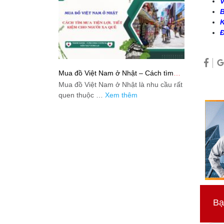
V
B
K
Đ
Mua đồ Việt Nam ở Nhật – Cách tìm
mua tiện lợi, tiết kiệm cho người xa quê
Mua đồ Việt Nam ở Nhật là nhu cầu rất
quen thuộc …
Xem thêm
Bạ