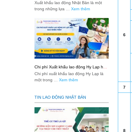
Bản từ A-Z
Xuất khẩu lao động Nhật Bản là một
trong những lựa …
Xem thêm
6
Chi phí Xuất khẩu lao động Hy Lạp hết
bao nhiêu tiền? Cập nhật mới nhất
Chi phí xuất khẩu lao động Hy Lạp là
2026
một trong …
Xem thêm
7
TIN LAO ĐỘNG NHẬT BẢN
8