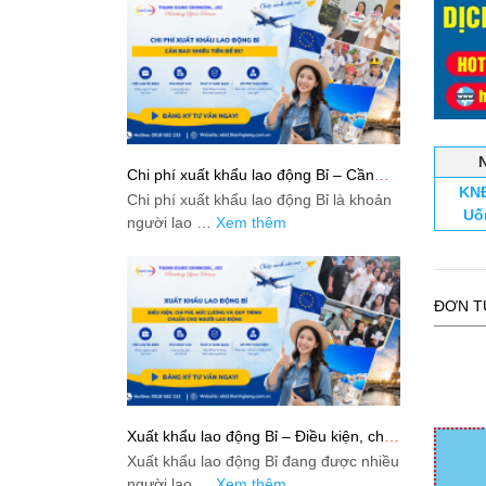
Chi phí xuất khẩu lao động Bỉ – Cần
KNĐ
bao nhiêu tiền để đi?
Chi phí xuất khẩu lao động Bỉ là khoản
Uố
người lao …
Xem thêm
ĐƠN T
Xuất khẩu lao động Bỉ – Điều kiện, chi
phí, mức lương và quy trình chuẩn cho
Xuất khẩu lao động Bỉ đang được nhiều
người lao động
người lao …
Xem thêm