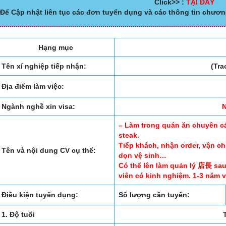
Click>> :
TẠI ĐÂY
Để Cập nhật liên tục các đơn tuyển dụng và các thông tin chươn
Hạng mục
Tên xí nghiệp tiếp nhận:
(Tra
Địa điểm làm việc:
Ngành nghề xin visa:
– Làm trong quán ăn chuyên c
steak.
Tiếp khách, nhận order, vận ch
Tên và nội dung CV cụ thể:
dọn vệ sinh…
Có thể lên làm quản lý 店長 sa
viên có kinh nghiệm. 1-3 năm 
Điều kiện tuyển dụng:
Số lượng cần tuyển:
1. Độ tuổi