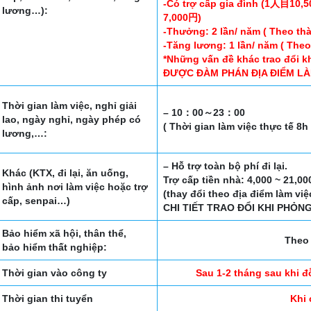
-Có trợ cấp gia đình (1人目
lương…):
7,000円)
-Thưởng: 2 lần/ năm ( Theo thà
-Tăng lương: 1 lần/ năm ( The
*Những vấn đề khác trao đổi k
ĐƯỢC ĐÀM PHÁN ĐỊA ĐIỂM LÀ
Thời gian làm việc, nghỉ giải
– 10：00～23：00
lao, ngày nghỉ, ngày phép có
( Thời gian làm việc thực tế 8h 
lương,…:
– Hỗ trợ toàn bộ phí đi lại.
Khác (KTX, đi lại, ăn uống,
Trợ cấp tiền nhà: 4,000 ~ 21,0
hình ảnh nơi làm việc hoặc trợ
(thay đổi theo địa điểm làm vi
cấp, senpai…)
CHI TIẾT TRAO ĐỔI KHI PHỎN
Bảo hiểm xã hội, thân thể,
Theo 
bảo hiểm thất nghiệp:
Thời gian vào công ty
Sau 1-2 tháng sau khi đ
Thời gian thi tuyển
Khi 