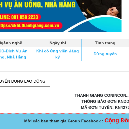
Ngành nghề
Ngày thi
Tình trạng
Đ-Dịch Vụ Ăn
Khi có ứng viên đăng
Dừng tuyển
ng, Nhà Hàng
ký
UYỂN DỤNG LAO ĐỘNG
THANH GIANG CONINCON.,
THÔNG BÁO ĐƠN KND
MÃ ĐƠN TUYỂN: KN427
Cộng Đồ
Mời các bạn tham gia Group Facebook :