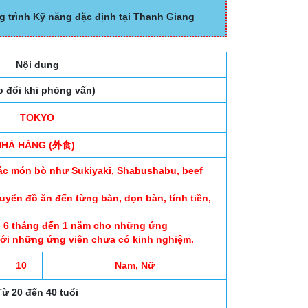
g trình Kỹ năng đặc định tại Thanh Giang
Nội dung
o đổi khi phỏng vấn)
TOKYO
NHÀ HÀNG (外食)
ác món bò như Sukiyaki, Shabushabu, beef
uyển đồ ăn đến từng bàn, dọn bàn, tính tiền,
u 6 tháng đến 1 năm cho những ứng
với những ứng viên chưa có kinh nghiệm.
10
Nam, Nữ
Từ 20 đến 40 tuổi