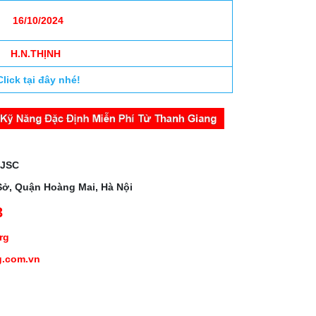
16/10/2024
H.N.THỊNH
Click tại đây nhé!
 JSC
Sở, Quận Hoàng Mai, Hà Nội
3
org
g.com.vn