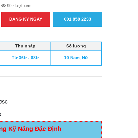
909 lượt xem
ĐĂNG KÝ NGAY
091 858 2233
Thu nhập
Số lượng
Từ 36tr - 68tr
10 Nam, Nữ
JSC
D
5
ng Kỹ Năng Đặc Định