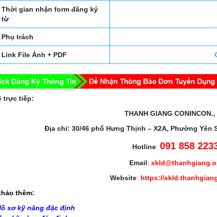
Thời gian nhận form đăng ký
từ
Phụ trách
Link File Ảnh + PDF
 trực tiếp:
THANH GIANG CONINCON.,
Địa chỉ: 30/46 phố Hưng Thịnh – X2A, Phường Yên 
091 858 223
Hotline
:
Email
:
xkld@thanhgiang.
Website
:
https://xkld.thanhgian
hảo thêm:
ồ sơ kỹ năng đặc định