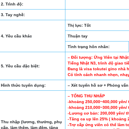
2. Trình độ:
3. Tay nghề:
Thị lực: Tốt
4. Yêu cầu khác
Thuận tay
Tình trạng hôn nhân:
– Đối tượng: Ứng Viên tại Nhật
Tiếng Nhật N3, trình độ giao t
5. Yêu cầu đặc biệt:
Đang là visa tokutei gino nhà
Có tính cách nhanh nhẹn, nhạy
Hình thức tuyển dụng:
– Xét tuyển hồ sơ + Phỏng vấn 
– TỔNG THU NHẬP
-khoảng 250,000~400,000 yên/ 
-khoảng 210,000~300,000 yên/ 
-Lương cơ bản: 200,000 yên/ t
-Tăng ca up lên 25% ( khoảng 2
Thu nhập (lương, thưởng, phụ
-Trợ cấp ứng viên có thể làm t
cấp, làm thêm, làm đêm, tăng