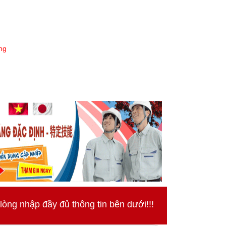
ng
ng nhập đầy đủ thông tin bên dưới!!!