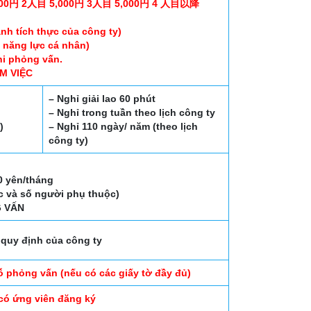
10,500円 2人目 5,000円 3人目 5,000円 4 人目以降
nh tích thực của công ty)
o năng lực cá nhân)
hi phỏng vấn.
M VIỆC
– Nghỉ giải lao 60 phút
– Nghỉ trong tuần theo lịch công ty
)
– Nghỉ 110 ngày/ năm (theo lịch
công ty)
00 yên/tháng
ệc và số người phụ thuộc)
G VẤN
quy định của công ty
ỗ phỏng vấn (nếu có các giấy tờ đầy đủ)
có ứng viên đăng ký