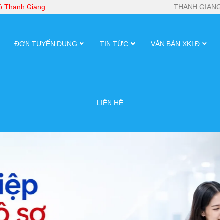
bộ Thanh Giang
THANH GIANG
ĐƠN TUYỂN DỤNG
TIN TỨC
VĂN BẢN XKLĐ
LIÊN HỆ