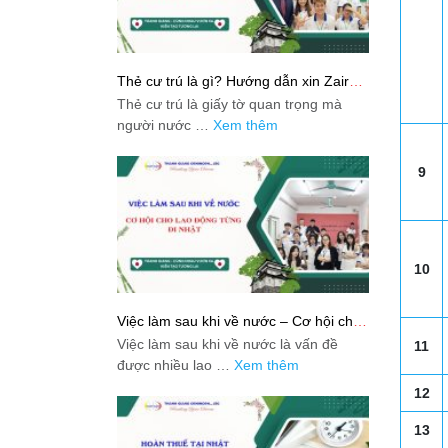
Thẻ cư trú là gì? Hướng dẫn xin Zairyu
Card tại Nhật chi tiết nhất
Thẻ cư trú là giấy tờ quan trọng mà
người nước …
Xem thêm
9
10
Việc làm sau khi về nước – Cơ hội cho
lao động từng đi Nhật
Việc làm sau khi về nước là vấn đề
11
được nhiều lao …
Xem thêm
12
13