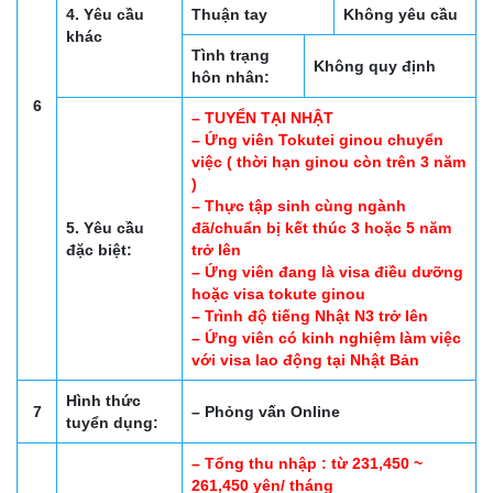
4. Yêu cầu
Thuận tay
Không yêu cầu
khác
Tình trạng
Không quy định
hôn nhân:
6
– TUYỂN TẠI NHẬT
– Ứng viên Tokutei ginou chuyển
việc ( thời hạn ginou còn trên 3 năm
)
– Thực tập sinh cùng ngành
5. Yêu cầu
đã/chuẩn bị kết thúc 3 hoặc 5 năm
đặc biệt:
trở lên
– Ứng viên đang là visa điều dưỡng
hoặc visa tokute ginou
– Trình độ tiếng Nhật N3 trở lên
– Ứng viên có kinh nghiệm làm việc
với visa lao động tại Nhật Bản
Hình thức
7
– Phỏng vấn Online
tuyển dụng:
– Tổng thu nhập : từ 231,450 ~
261,450 yên/ tháng