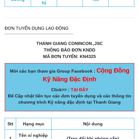
ký
ĐƠN TUYỂN DỤNG LAO ĐỘNG
THANH GIANG CONINCON.,JSC
THÔNG BÁO ĐƠN KNDD
MÃ ĐƠN TUYỂN: KN4325
Cộng Đồng
Mời các bạn tham gia Group Facebook :
Kỹ Năng Đặc Định
Click>> :
TẠI ĐÂY
Để Cập nhật liên tục các đơn tuyển dụng và các thông tin
chương trình Kỹ năng đặc định tại Thanh Giang
Stt
Hạng mục
Nội dung
Tên xí nghiệp
1
(Trao đổi khi phỏng vấn)