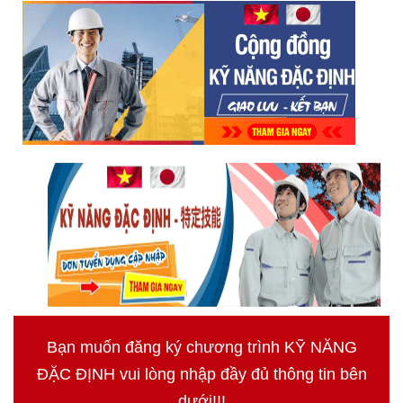
Bạn muốn đăng ký chương trình KỸ NĂNG
ĐẶC ĐỊNH vui lòng nhập đầy đủ thông tin bên
dưới!!!