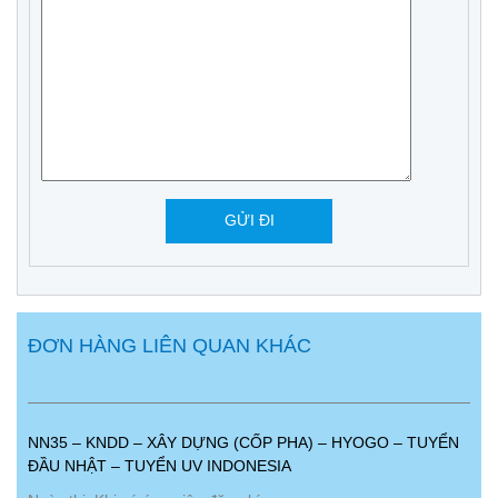
ĐƠN HÀNG LIÊN QUAN KHÁC
NN35 – KNDD – XÂY DỰNG (CỐP PHA) – HYOGO – TUYỂN
ĐẦU NHẬT – TUYỂN UV INDONESIA