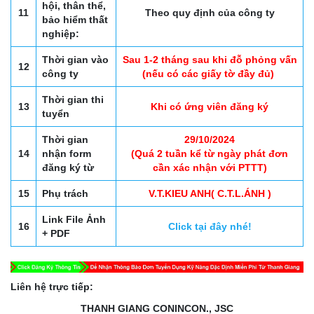
hội, thân thể,
11
Theo quy định của công ty
bảo hiểm thất
nghiệp:
Thời gian vào
Sau 1-2 tháng sau khi đỗ phỏng vấn
12
công ty
(nếu có các giấy tờ đầy đủ)
Thời gian thi
13
Khi có ứng viên đăng ký
tuyển
Thời gian
29/10/2024
14
nhận form
(Quá 2 tuần kể từ ngày phát đơn
đăng ký từ
cần xác nhận với PTTT)
15
Phụ trách
V.T.KIEU ANH( C.T.L.ÁNH )
Link File Ảnh
16
Click tại đây nhé!
+ PDF
Liên hệ trực tiếp:
THANH GIANG CONINCON., JSC