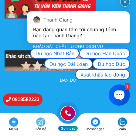
Thanh Giang
FANPAGE
Bạn đang quan tâm tới chương trình 
nào tại Thanh Giang? 
KHẢO SÁT CHẤT LƯỢNG DỊCH VỤ
Du học Nhật Bản
Du học Hàn Quốc
Du học Đài Loan
Du học Đức
Xuất khẩu lao động
BẢN ĐỒ
1
0918582233
Gọi ngay
Menu
liên hệ
Messenger
Zalo