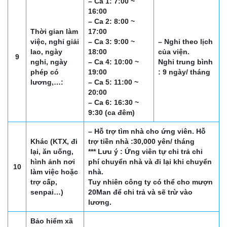
– Ca 1: 7:00 ~
16:00
– Ca 2: 8:00 ~
Thời gian làm
17:00
việc, nghỉ giải
– Ca 3: 9:00 ~
– Nghỉ theo lịch
lao, ngày
18:00
của viện.
9
nghỉ, ngày
– Ca 4: 10:00 ~
Nghỉ trung bình
phép có
19:00
: 9 ngày/ tháng
lương,…:
– Ca 5: 11:00 ~
20:00
– Ca 6: 16:30 ~
9:30 (ca đêm)
– Hỗ trợ tìm nhà cho ứng viên. Hỗ
Khác (KTX, đi
trợ tiền nhà :30,000 yên/ tháng
lại, ăn uống,
*** Lưu ý : Ứng viên tự chi trả chi
hình ảnh nơi
phí chuyển nhà và đi lại khi chuyển
10
làm việc hoặc
nhà.
trợ cấp,
Tuy nhiên công ty có thể cho mượn
senpai…)
20Man để chi trả và sẽ trừ vào
lương.
Bảo hiểm xã