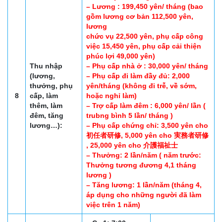
– Lương : 199,450 yên/ tháng (bao
gồm lương cơ bản 112,500 yên,
lương
chức vụ 22,500 yên, phụ cấp công
việc 15,450 yên, phụ cấp cải thiện
phúc lợi 49,000 yên)
Thu nhập
– Phụ cấp nhà ở : 30,000 yên/ tháng
(lương,
– Phụ cấp đi làm đầy đủ: 2,000
thưởng, phụ
yên/tháng (không đi trễ, về sớm,
8
cấp, làm
hoặc nghỉ làm)
thêm, làm
– Trợ cấp làm đêm : 6,000 yên/ lần (
đêm, tăng
trubng bình 5 lần/ tháng )
lương…):
– Phụ cấp chứng chỉ: 3,500 yên cho
初任者研修, 5,000 yên cho 実務者研修
, 25,000 yên cho 介護福祉士
– Thưởng: 2 lần/năm ( năm trước:
Thưởng tương đương 4,1 tháng
lương )
– Tăng lương: 1 lần/năm (tháng 4,
áp dụng cho những người đã làm
việc trên 1 năm)