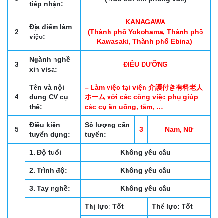
tiếp nhận:
KANAGAWA
Địa điểm làm
2
(Thành phố Yokohama, Thành phố
việc:
Kawasaki, Thành phố Ebina)
Ngành nghề
3
ĐIỀU DƯỠNG
xin visa:
Tên và nội
– Làm việc tại viện 介護付き有料老人
4
dung CV cụ
ホーム với các công việc phụ giúp
thể:
các cụ ăn uống, tắm, …
Điều kiện
Số lượng cần
5
3
Nam, Nữ
tuyển dụng:
tuyển:
1. Độ tuổi
Không yêu cầu
2. Trình độ:
Không yêu cầu
3. Tay nghề:
Không yêu cầu
Thị lực: Tốt
Thể lực: Tốt