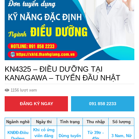
KN4325 – ĐIỀU DƯỠNG TẠI
KANAGAWA – TUYỂN ĐẦU NHẬT
1156 lượt xem
ĐĂNG KÝ NGAY
091 858 2233
Ngành nghề
Ngày thi
Tình trạng
Thu nhập
Số lượng
Khi có ứng
KNĐĐ-Điều
Từ 39tr -
viên đăng
Dừng tuyển
3 Nam, Nữ
Dưỡng
45tr