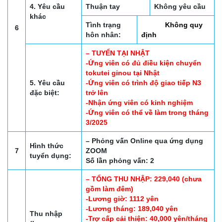
4. Yêu cầu
Thuận tay
Không yêu cầu
khác
Tình trạng
Không quy
6
hôn nhân:
định
– TUYỂN TẠI NHẬT
-Ứng viên có đủ điều kiện chuyển
tokutei ginou tại Nhật
5. Yêu cầu
-Ứng viên có trình độ giao tiếp N3
đặc biệt:
trở lên
-Nhận ứng viên có kinh nghiệm
-Ứng viên có thể về làm trong tháng
3/2025
– Phỏng vấn Online qua ứng dụng
Hình thức
7
ZOOM
tuyển dụng:
Số lần phỏng vấn: 2
– TỔNG THU NHẬP: 229,040 (chưa
gồm làm đêm)
-Lương giờ: 1112 yên
-Lương tháng: 189,040 yên
Thu nhập
-Trợ cấp cải thiện: 40,000 yên/tháng