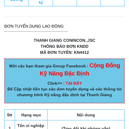
ký
ĐƠN TUYỂN DỤNG LAO ĐỘNG
THANH GIANG CONINCON.,JSC
THÔNG BÁO ĐƠN KNDD
MÃ ĐƠN TUYỂN: KN4412
Cộng Đồng
Mời các bạn tham gia Group Facebook :
Kỹ Năng Đặc Định
Click>> :
TẠI ĐÂY
Để Cập nhật liên tục các đơn tuyển dụng và các thông tin
chương trình Kỹ năng đặc định tại Thanh Giang
Stt
Hạng mục
Nội dung
Tên xí nghiệp
1
(Trao đổi khi phỏng vấn)