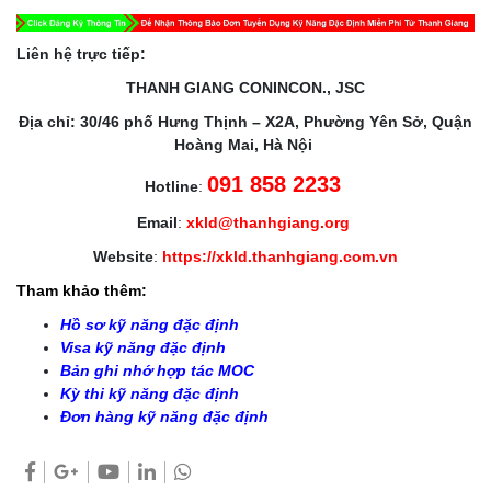
Liên hệ trực tiếp:
THANH GIANG CONINCON., JSC
Địa chỉ: 30/46 phố Hưng Thịnh – X2A, Phường Yên Sở, Quận
Hoàng Mai, Hà Nội
091 858 2233
Hotline
:
Email
:
xkld@thanhgiang.org
Website
:
https://xkld.thanhgiang.com.vn
Tham khảo thêm:
Hồ sơ kỹ năng đặc định
Visa kỹ năng đặc định
Bản ghi nhớ hợp tác MOC
Kỳ thi kỹ năng đặc định
Đơn hàng kỹ năng đặc định