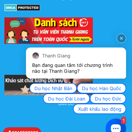
FANPAGE
Thanh Giang
Bạn đang quan tâm tới chương trình 
nào tại Thanh Giang? 
KHẢO SÁT CHẤT LƯỢNG DỊCH VỤ
Du học Nhật Bản
Du học Hàn Quốc
Du học Đài Loan
Du học Đức
BẢN ĐỒ
Xuất khẩu lao động
1