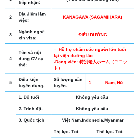
tiếp nhận:
Địa điểm làm
2
KANAGAWA (SAGAMIHARA)
việc:
Ngành nghề
3
ĐIỀU DƯỠNG
xin visa:
– Hỗ trợ chăm sóc người lớn tuổi
Tên và nội
tại viện dưỡng lão
4
dung CV cụ
-Dạng viện: 特別老人ホーム（ユニッ
thể:
ト）
Điều kiện
Số lượng cần
5
1
Nam, Nữ
tuyển dụng:
tuyển:
1. Độ tuổi
Không yêu cầu
2. Trình độ:
Không yêu cầu
3. Quốc tịch
Việt Nam,Indonexia,Myanmar
Thị lực: Tốt
Thể lực: Tốt