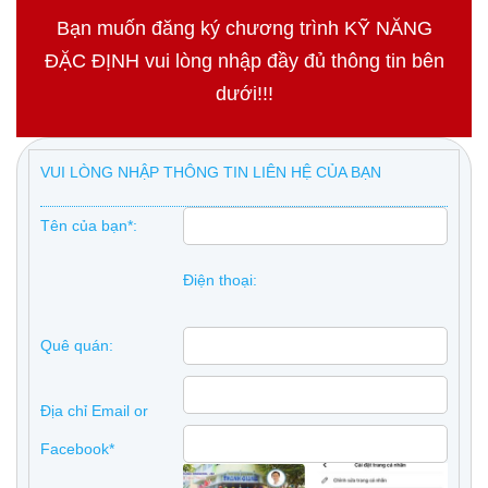
Bạn muốn đăng ký chương trình KỸ NĂNG
ĐẶC ĐỊNH vui lòng nhập đầy đủ thông tin bên
dưới!!!
VUI LÒNG NHẬP THÔNG TIN LIÊN HỆ CỦA BẠN
Tên của bạn*:
Điện thoại:
Quê quán:
Địa chỉ Email or
Facebook*