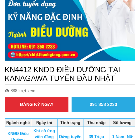
KN4412 KNDD ĐIỀU DƯỠNG TẠI
KANAGAWA TUYỂN ĐẦU NHẬT
888 lượt xem
ĐĂNG KÝ NGAY
091 858 2233
Ngành nghề
Ngày thi
Tình trạng
Thu nhập
Số lượng
Khi có ứng
KNĐĐ-Điều
viên đăng
Dừng tuyển
39 Triệu
1 Nam, Nữ
Dưỡng