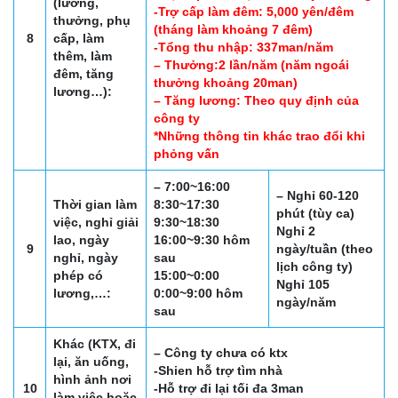
(lương,
-Trợ cấp làm đêm: 5,000 yên/đêm
thưởng, phụ
(tháng làm khoảng 7 đêm)
8
cấp, làm
-Tổng thu nhập: 337man/năm
thêm, làm
– Thưởng:2 lần/năm (năm ngoái
đêm, tăng
thưởng khoảng 20man)
lương…):
– Tăng lương: Theo quy định của
công ty
*Những thông tin khác trao đổi khi
phỏng vấn
– 7:00~16:00
– Nghỉ 60-120
Thời gian làm
8:30~17:30
phút (tùy ca)
việc, nghỉ giải
9:30~18:30
Nghỉ 2
lao, ngày
16:00~9:30 hôm
9
ngày/tuần (theo
nghỉ, ngày
sau
lịch công ty)
phép có
15:00~0:00
Nghỉ 105
lương,…:
0:00~9:00 hôm
ngày/năm
sau
Khác (KTX, đi
– Công ty chưa có ktx
lại, ăn uống,
-Shien hỗ trợ tìm nhà
hình ảnh nơi
10
-Hỗ trợ đi lại tối đa 3man
làm việc hoặc