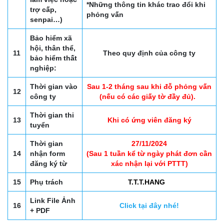
*Những thông tin khác trao đổi khi
trợ cấp,
phỏng vấn
senpai…)
Bảo hiểm xã
hội, thân thể,
11
Theo quy định của công ty
bảo hiểm thất
nghiệp:
Thời gian vào
Sau 1-2 tháng sau khi đỗ phỏng vấn
12
công ty
(nếu có các giấy tờ đầy đủ).
Thời gian thi
13
Khi có ứng viên đăng ký
tuyển
Thời gian
27/11/2024
14
nhận form
(Sau 1 tuần kể từ ngày phát đơn cần
đăng ký từ
xác nhận lại với PTTT)
15
Phụ trách
T.T.T.HANG
Link File Ảnh
16
Click tại đây nhé!
+ PDF