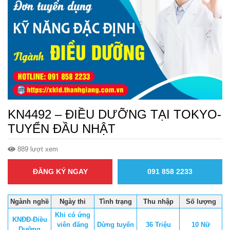
KN4492 – ĐIỀU DƯỠNG TẠI TOKYO-
TUYỂN ĐẦU NHẬT
889 lượt xem
ĐĂNG KÝ NGAY
091 858 2233
Ngành nghề
Ngày thi
Tình trạng
Thu nhập
Số lượng
Khi có ứng
KNĐĐ-Điều
viên đăng
Dừng tuyển
36 Triệu
10 Nữ
Dưỡng