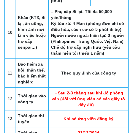
phút)
– Phụ cấp đi lại: Tối đa 50,000
Khác (KTX, đi
yên/tháng
lại, ăn uống,
Ký túc xá: 4 Man (phòng đơn chỉ có
hình ảnh nơi
điều hòa, cách cơ sở 5 phút đi bộ)
10
làm việc hoặc
Người nước ngoài hiện tại: 3 người
trợ cấp,
(Philippines, Trung Quốc, Việt Nam)
senpai…)
Chế độ trợ cấp nghỉ hưu (yêu cầu
thâm niên tối thiểu 1 năm)
Bảo hiểm xã
hội, thân thể,
11
Theo quy định của công ty
bảo hiểm thất
nghiệp:
－Sau 2-3 tháng sau khi đỗ phỏng
Thời gian vào
12
vấn (đối với ứng viên có các giấy tờ
công ty
đầy đủ) .
Thời gian thi
13
Khi có ứng viên đăng ký
tuyển
Thời gian
21/12/2024