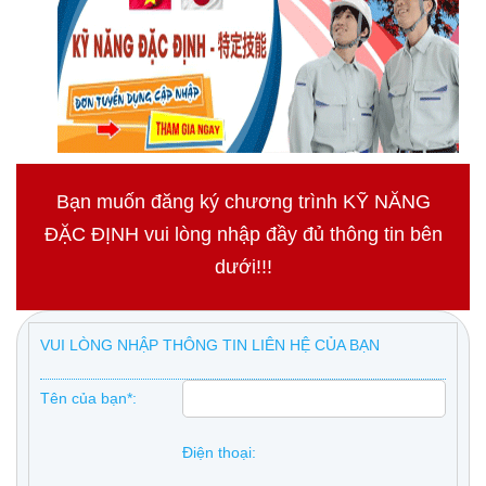
Bạn muốn đăng ký chương trình KỸ NĂNG
ĐẶC ĐỊNH vui lòng nhập đầy đủ thông tin bên
dưới!!!
VUI LÒNG NHẬP THÔNG TIN LIÊN HỆ CỦA BẠN
Tên của bạn*:
Điện thoại: