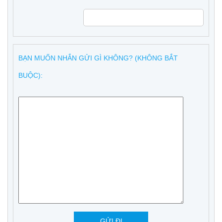
BẠN MUỐN NHẮN GỬI GÌ KHÔNG? (KHÔNG BẮT
BUỘC):