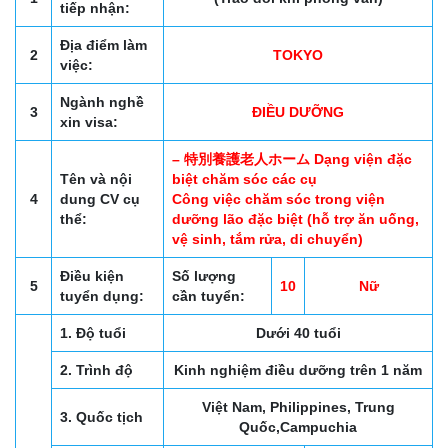
tiếp nhận:
Địa điểm làm
2
TOKYO
việc:
Ngành nghề
3
ĐIỀU DƯỠNG
xin visa:
– 特別養護老人ホーム Dạng viện đặc
Tên và nội
biệt chăm sóc các cụ
4
dung CV cụ
Công việc chăm sóc trong viện
thể:
dưỡng lão đặc biệt (hỗ trợ ăn uống,
vệ sinh, tắm rửa, di chuyển)
Điều kiện
Số lượng
5
10
Nữ
tuyển dụng:
cần tuyển:
1. Độ tuổi
Dưới 40 tuổi
2. Trình độ
Kinh nghiệm điều dưỡng trên 1 năm
Việt Nam, Philippines, Trung
3. Quốc tịch
Quốc,Campuchia