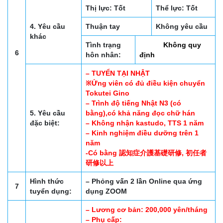
Thị lực: Tốt
Thể lực: Tốt
4. Yêu cầu
Thuận tay
Không yêu cầu
khác
Tình trạng
Không quy
6
hôn nhân:
định
– TUYỂN TẠI NHẬT
※Ứng viên có đủ điều kiện chuyển
Tokutei Gino
– Trình độ tiếng Nhật N3 (có
5. Yêu cầu
bằng),có khả năng đọc chữ hán
đặc biệt:
– Không nhận kastudo, TTS 1 năm
– Kinh nghiệm điều dưỡng trên 1
năm
-Có bằng 認知症介護基礎研修, 初任者
研修以上
Hình thức
– Phỏng vấn 2 lần Online qua ứng
7
tuyển dụng:
dụng ZOOM
– Lương cơ bản: 200,000 yên/tháng
– Phụ cấp: