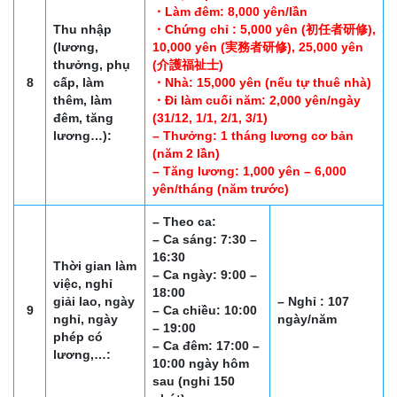
・Làm đêm: 8,000 yên/lần
Thu nhập
・Chứng chỉ : 5,000 yên (初任者研修),
(lương,
10,000 yên (実務者研修), 25,000 yên
thưởng, phụ
(介護福祉士)
8
cấp, làm
・Nhà: 15,000 yên (nếu tự thuê nhà)
thêm, làm
・Đi làm cuối năm: 2,000 yên/ngày
đêm, tăng
(31/12, 1/1, 2/1, 3/1)
lương…):
– Thưởng: 1 tháng lương cơ bản
(năm 2 lần)
– Tăng lương: 1,000 yên – 6,000
yên/tháng (năm trước)
– Theo ca:
– Ca sáng: 7:30 –
16:30
Thời gian làm
– Ca ngày: 9:00 –
việc, nghỉ
18:00
giải lao, ngày
– Nghỉ : 107
9
– Ca chiều: 10:00
nghỉ, ngày
ngày/năm
– 19:00
phép có
– Ca đêm: 17:00 –
lương,…:
10:00 ngày hôm
sau (nghỉ 150