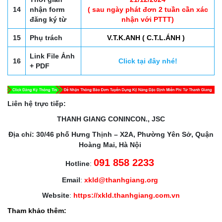
14
nhận form
( sau ngày phát đơn 2 tuần cần xác
đăng ký từ
nhận với PTTT)
15
Phụ trách
V.T.K.ANH ( C.T.L.ÁNH )
Link File Ảnh
16
Click tại đây nhé!
+ PDF
Liên hệ trực tiếp:
THANH GIANG CONINCON., JSC
Địa chỉ: 30/46 phố Hưng Thịnh – X2A, Phường Yên Sở, Quận
Hoàng Mai, Hà Nội
091 858 2233
Hotline
:
Email
:
xkld@thanhgiang.org
Website
:
https://xkld.thanhgiang.com.vn
Tham khảo thêm: