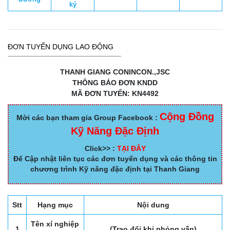
ký
ĐƠN TUYỂN DỤNG LAO ĐỘNG
THANH GIANG CONINCON.,JSC
THÔNG BÁO ĐƠN KNDD
MÃ ĐƠN TUYỂN: KN4492
Cộng Đồng
Mời các bạn tham gia Group Facebook :
Kỹ Năng Đặc Định
Click>> :
TẠI ĐÂY
Để Cập nhật liên tục các đơn tuyển dụng và các thông tin
chương trình Kỹ năng đặc định tại Thanh Giang
Stt
Hạng mục
Nội dung
Tên xí nghiệp
1
(Trao đổi khi phỏng vấn)