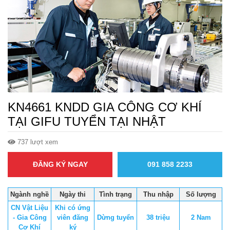
KN4661 KNDD GIA CÔNG CƠ KHÍ
TẠI GIFU TUYỂN TẠI NHẬT
737 lượt xem
ĐĂNG KÝ NGAY
091 858 2233
Ngành nghề
Ngày thi
Tình trạng
Thu nhập
Số lượng
CN Vật Liệu
Khi có ứng
- Gia Công
viên đăng
Dừng tuyển
38 triệu
2 Nam
Cơ Khí
ký