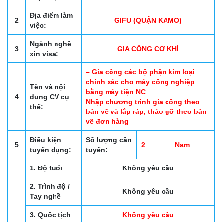
Địa điểm làm
2
GIFU (QUẬN KAMO)
việc:
Ngành nghề
3
GIA CÔNG CƠ KHÍ
xin visa:
– Gia công các bộ phận kim loại
chính xác cho máy công nghiệp
Tên và nội
bằng máy tiện NC
4
dung CV cụ
Nhập chương trình gia công theo
thể:
bản vẽ và lắp ráp, tháo gỡ theo bản
vẽ đơn hàng
Điều kiện
Số lượng cần
5
2
Nam
tuyển dụng:
tuyển:
1. Độ tuổi
Không yêu cầu
2. Trình độ /
Không yêu cầu
Tay nghề
3. Quốc tịch
Không yêu cầu