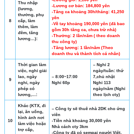
Thu nhập
-Lương cơ bản: 184,800 yên
(lương,
-Tăng ca khoảng 30h/tháng: 41,250
thưởng, phụ
yên
8
cấp, làm
-Về tay khoảng 190,000 yên (đã bao
thêm, làm
gồm 30h tăng ca, chưa trừ nhà)
đêm, tăng
-Thưởng: 2 lần/năm ( theo doanh
lương…):
thu công ty)
-Tăng lương: 1 lần/năm (Theo
doanh thu và thành tích cá nhân)
Thời gian làm
– Nghỉ 2
việc, nghỉ giải
ngày/tuần: thứ
lao, ngày
– 8:00~17:00
7,chủ nhật
9
nghỉ, ngày
Nghỉ 60p
Nghỉ 113
phép có
ngày/năm (Nghỉ
lương,…:
theo lịch cty)
Khác (KTX, đi
– Công ty sẽ thuê nhà 2DK cho ứng
lại, ăn uống,
viên
hình ảnh nơi
10
-Tiền nhà khoảng 30,000 yên
làm việc hoặc
Nhà cách cty 3km
trợ cấp,
-Công ty đã có sempai người Việt.