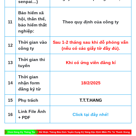
senpai…)
Bảo hiểm xã
hội, thân thể,
11
Theo quy định của công ty
bảo hiểm thất
nghiệp:
Thời gian vào
Sau 1-2 tháng sau khi đỗ phỏng vấn
12
công ty
(nếu có các giấy tờ đầy đủ).
Thời gian thi
13
Khi có ứng viên đăng kí
tuyển
Thời gian
14
nhận form
18/2/2025
đăng ký từ
15
Phụ trách
T.T.T.HANG
Link File Ảnh
16
Click tại đây nhé!
+ PDF