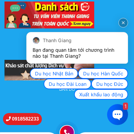
FANPAGE
Thanh Giang
Bạn đang quan tâm tới chương trình 
nào tại Thanh Giang? 
KHẢO SÁT CHẤT LƯỢNG DỊCH VỤ
Du học Nhật Bản
Du học Hàn Quốc
Du học Đài Loan
Du học Đức
BẢN ĐỒ
Xuất khẩu lao động
1
0918582233