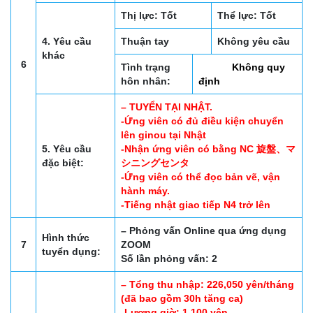
Thị lực: Tốt
Thể lực: Tốt
4. Yêu cầu
Thuận tay
Không yêu cầu
khác
6
Tình trạng
Không quy
hôn nhân:
định
– TUYỂN TẠI NHẬT.
-Ứng viên có đủ điều kiện chuyển
lên ginou tại Nhật
5. Yêu cầu
-Nhận ứng viên có bằng NC 旋盤、マ
đặc biệt:
シニングセンタ
-Ứng viên có thể đọc bản vẽ, vận
hành máy.
-Tiếng nhật giao tiếp N4 trở lên
– Phỏng vấn Online qua ứng dụng
Hình thức
7
ZOOM
tuyển dụng:
Số lần phỏng vấn: 2
– Tổng thu nhập: 226,050 yên/tháng
(đã bao gồm 30h tăng ca)
-Lương giờ: 1,100 yên