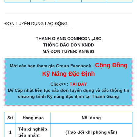
ĐƠN TUYỂN DỤNG LAO ĐỘNG
THANH GIANG CONINCON.,JSC
THÔNG BÁO ĐƠN KNDD
MÃ ĐƠN TUYỂN: KN4661
Cộng Đồng
Mời các bạn tham gia Group Facebook :
Kỹ Năng Đặc Định
Click>> :
TẠI ĐÂY
Để Cập nhật liên tục các đơn tuyển dụng và các thông tin
chương trình Kỹ năng đặc định tại Thanh Giang
Stt
Hạng mục
Nội dung
Tên xí nghiệp
1
(Trao đổi khi phỏng vấn)
tiếp nhận: