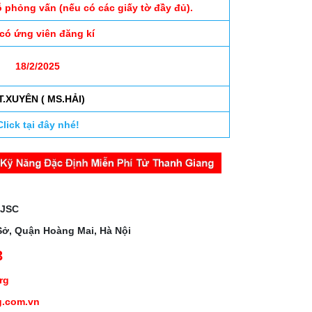
ỗ phỏng vấn (nếu có các giấy tờ đầy đủ).
 có ứng viên đăng kí
18/2/2025
.T.XUYÊN ( MS.HẢI)
Click tại đây nhé!
 JSC
Sở, Quận Hoàng Mai, Hà Nội
3
org
g.com.vn