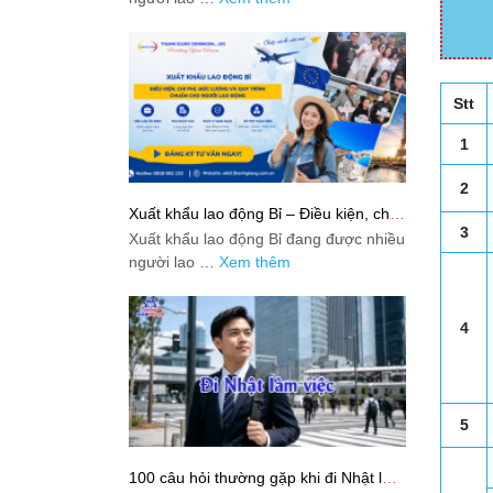
Stt
1
2
Xuất khẩu lao động Bỉ – Điều kiện, chi
phí, mức lương và quy trình chuẩn cho
3
Xuất khẩu lao động Bỉ đang được nhiều
người lao động
người lao …
Xem thêm
4
5
100 câu hỏi thường gặp khi đi Nhật làm