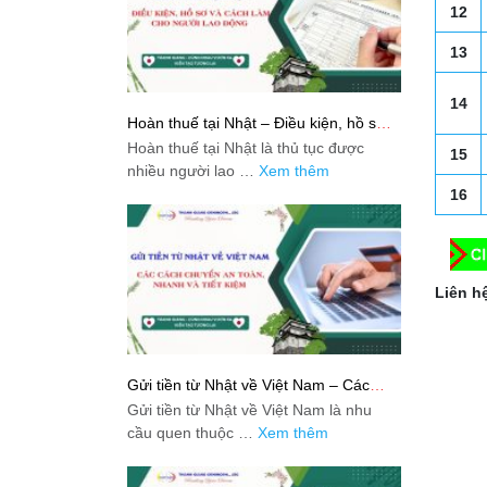
12
13
14
Hoàn thuế tại Nhật – Điều kiện, hồ sơ
và cách làm cho người lao động
Hoàn thuế tại Nhật là thủ tục được
15
nhiều người lao …
Xem thêm
16
Liên hệ
Gửi tiền từ Nhật về Việt Nam – Các
cách chuyển an toàn, nhanh và tiết
Gửi tiền từ Nhật về Việt Nam là nhu
kiệm
cầu quen thuộc …
Xem thêm