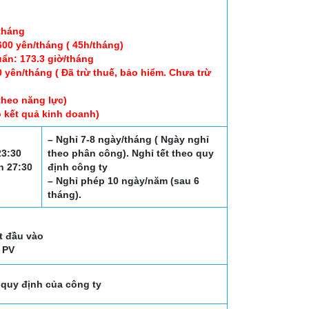
tháng
,600 yên/tháng ( 45h/tháng)
uẩn: 173.3 giờ/tháng
 yên/tháng ( Đã trừ thuế, bảo hiểm. Chưa trừ
theo năng lực)
 kết quả kinh doanh)
– Nghỉ 7-8 ngày/tháng ( Ngày nghỉ
23:30
theo phân công). Nghỉ tết theo quy
n 27:30
định công ty
– Nghỉ phép 10 ngày/năm (sau 6
tháng).
t đầu vào
i PV
quy định của công ty