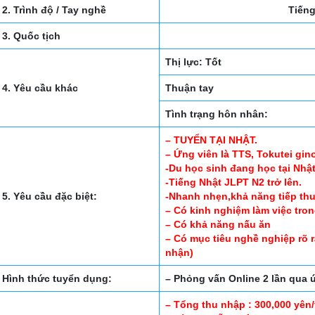
2. Trình độ / Tay nghề
Tiếng
3. Quốc tịch
Thị lực: Tốt
4. Yêu cầu khác
Thuận tay
Tình trạng hôn nhân:
– TUYỂN TẠI NHẬT.
– Ứng viên là TTS, Tokutei gin
-Du học sinh đang học tại Nhậ
-Tiếng Nhật JLPT N2 trở lên.
5. Yêu cầu đặc biệt:
-Nhanh nhẹn,khả năng tiếp thu 
– Có kinh nghiệm làm việc tro
– Có khả năng nấu ăn
– Có mục tiêu nghề nghiệp rõ 
nhận)
Hình thức tuyển dụng:
– Phỏng vấn Online 2 lần qu
– Tổng thu nhập : 300,000 yên