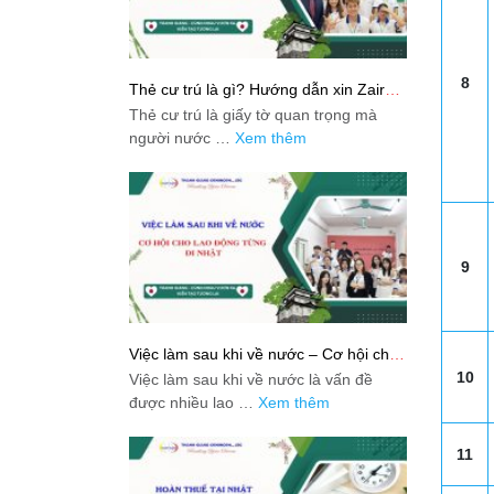
8
Thẻ cư trú là gì? Hướng dẫn xin Zairyu
Card tại Nhật chi tiết nhất
Thẻ cư trú là giấy tờ quan trọng mà
người nước …
Xem thêm
9
Việc làm sau khi về nước – Cơ hội cho
lao động từng đi Nhật
10
Việc làm sau khi về nước là vấn đề
được nhiều lao …
Xem thêm
11