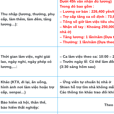
Dưới 45h vẫn nhận đủ lương)
Trong đó bao gồm :
– Lương cơ bản : 226,400 yên/
Thu nhập (lương, thưởng, phụ
– Trợ cấp tăng ca cố định : 73
cấp, làm thêm, làm đêm, tăng
– Tổng số giờ làm việc tiêu ch
lương…):
– Nhận về tay : Khoảng 250,000
nhà ở)
– Tăng lương: 1 lần/năm (Dựa 
– Thưởng: 1 lần/năm (Dựa theo
Thời gian làm việc, nghỉ giải
– Ca làm việc theo ca: 10:00 – 
lao, ngày nghỉ, ngày phép có
– Trước ngày lễ: Có thể làm đế
lương,…:
(3:30 sáng hôm sau)
Khác (KTX, đi lại, ăn uống,
– Ứng viên tự chuẩn bị nhà ở
hình ảnh nơi làm việc hoặc trợ
Shien hỗ trợ tìm nhà không mấ
cấp, senpai…)
Các thông tin khác trao đổi kh
Bảo hiểm xã hội, thân thể,
Theo 
bảo hiểm thất nghiệp: