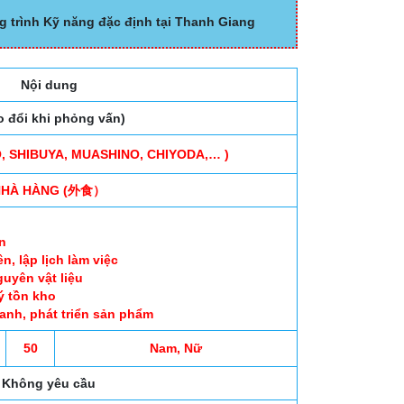
g trình Kỹ năng đặc định tại Thanh Giang
Nội dung
o đổi khi phỏng vấn)
, SHIBUYA, MUASHINO, CHIYODA,… )
NHÀ HÀNG (外食）
n
, lập lịch làm việc
uyên vật liệu
lý tồn kho
anh, phát triển sản phẩm
50
Nam, Nữ
Không yêu cầu