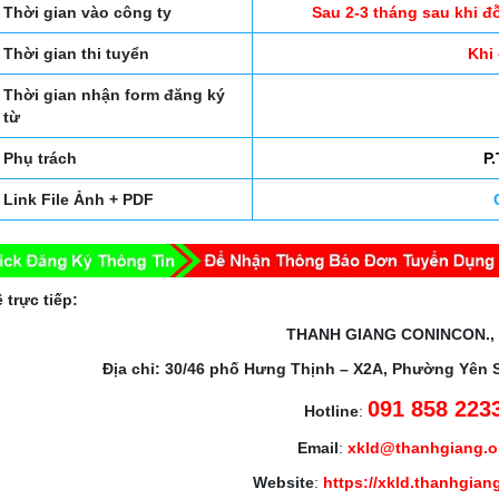
Thời gian vào công ty
Sau 2-3 tháng sau khi đ
Thời gian thi tuyển
Khi
Thời gian nhận form đăng ký
từ
Phụ trách
P
Link File Ảnh + PDF
 trực tiếp:
THANH GIANG CONINCON.,
Địa chỉ: 30/46 phố Hưng Thịnh – X2A, Phường Yên 
091 858 223
Hotline
:
Email
:
xkld@thanhgiang.
Website
:
https://xkld.thanhgian