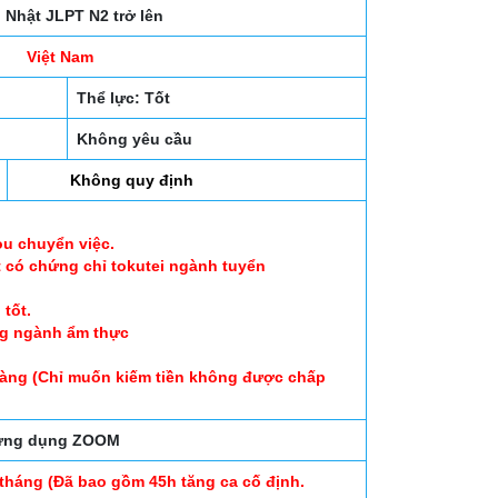
 Nhật JLPT N2 trở lên
Việt Nam
Thể lực: Tốt
Không yêu cầu
Không quy định
ou chuyển việc.
t có chứng chỉ tokutei ngành tuyển
tốt.
ng ngành ẩm thực
ràng (Chỉ muốn kiếm tiền không được chấp
a ứng dụng ZOOM
/tháng (Đã bao gồm 45h tăng ca cố định.