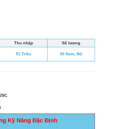
Thu nhập
Số lượng
51 Triệu
50 Nam, Nữ
JSC
D
4
ng Kỹ Năng Đặc Định