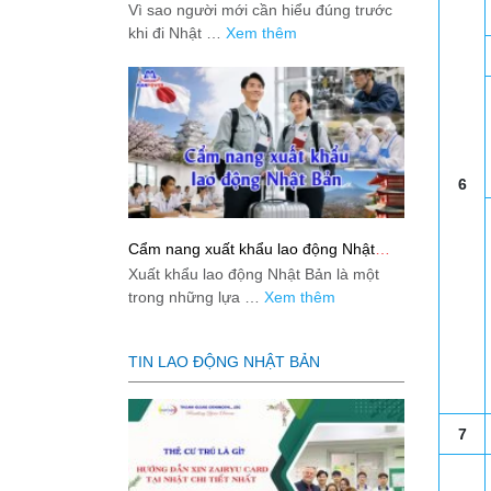
việc: Giải đáp thật dễ hiểu cho người
Vì sao người mới cần hiểu đúng trước
mới bắt đầu
khi đi Nhật …
Xem thêm
6
Cẩm nang xuất khẩu lao động Nhật
Bản từ A-Z
Xuất khẩu lao động Nhật Bản là một
trong những lựa …
Xem thêm
TIN LAO ĐỘNG NHẬT BẢN
7