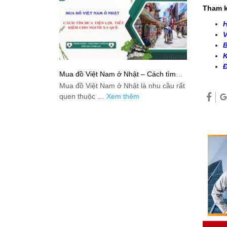
Tham k
H
V
B
K
Đ
Mua đồ Việt Nam ở Nhật – Cách tìm
mua tiện lợi, tiết kiệm cho người xa quê
Mua đồ Việt Nam ở Nhật là nhu cầu rất
quen thuộc …
Xem thêm