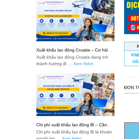
Xuất khẩu lao động Croatia – Cơ hội
KNĐ
nào cho lao động Việt?
Xuất khẩu lao động Croatia đang trở
Uố
thành hướng đi …
Xem thêm
ĐƠN T
Chi phí xuất khẩu lao động Bỉ – Cần
bao nhiêu tiền để đi?
Chi phí xuất khẩu lao động Bỉ là khoản
người lao …
Xem thêm