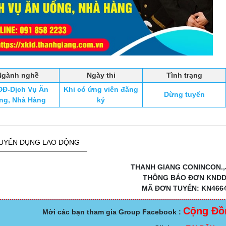
Ngành nghề
Ngày thi
Tình trạng
Đ-Dịch Vụ Ăn
Khi có ứng viên đăng
Dừng tuyển
ng, Nhà Hàng
ký
UYỂN DỤNG LAO ĐỘNG
THANH GIANG CONINCON.,
THÔNG BÁO ĐƠN KND
MÃ ĐƠN TUYỂN: KN466
Cộng Đồ
Mời các bạn tham gia Group Facebook :