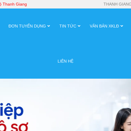
bộ Thanh Giang
THANH GIANG
ĐƠN TUYỂN DỤNG
TIN TỨC
VĂN BẢN XKLĐ
LIÊN HỆ