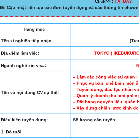
Click>> :
TẠI ĐÂY
Để Cập nhật liên tục các đơn tuyển dụng và các thông tin chươn
Hạng mục
Tên xí nghiệp tiếp nhận:
(Tra
Địa điểm làm việc:
TOKYO ( IKEBUKURO
Ngành nghề xin visa:
– Làm các công việc tại quán :
– Phục vụ bàn, chế biến món ă
– Tuyển dụng, đào tạo nhân viên
Tên và nội dung CV cụ thể:
– Quản lý doanh thu, chi phí ng
– Đặt hàng nguyên liệu, quản 
– Xây dựng chiến lược kinh do
Điều kiện tuyển dụng:
Số lượng cần tuyển:
1. Độ tuổi