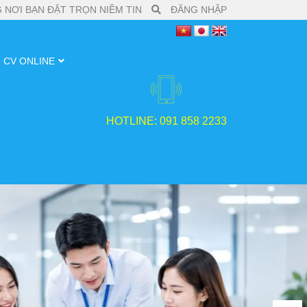
 NƠI BẠN ĐẶT TRỌN NIỀM TIN
ĐĂNG NHẬP
CV ONLINE
HOTLINE: 091 858 2233