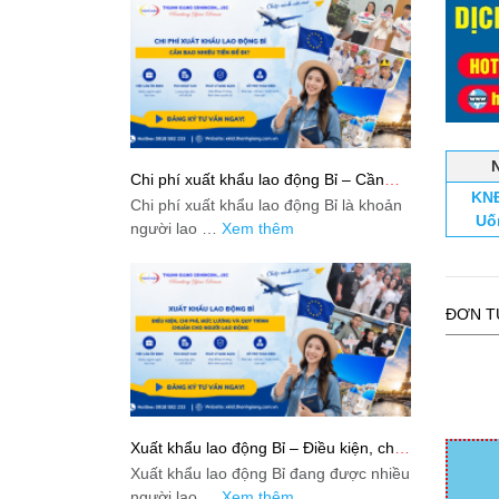
Chi phí xuất khẩu lao động Bỉ – Cần
KNĐ
bao nhiêu tiền để đi?
Chi phí xuất khẩu lao động Bỉ là khoản
Uố
người lao …
Xem thêm
ĐƠN T
Xuất khẩu lao động Bỉ – Điều kiện, chi
phí, mức lương và quy trình chuẩn cho
Xuất khẩu lao động Bỉ đang được nhiều
người lao động
người lao …
Xem thêm