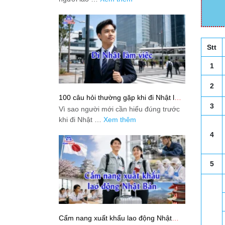
Stt
1
2
100 câu hỏi thường gặp khi đi Nhật làm
việc: Giải đáp thật dễ hiểu cho người
3
Vì sao người mới cần hiểu đúng trước
mới bắt đầu
khi đi Nhật …
Xem thêm
4
5
Cẩm nang xuất khẩu lao động Nhật