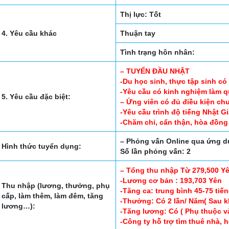
Thị lực: Tốt
4. Yêu cầu khác
Thuận tay
Tình trạng hôn nhân:
– TUYỂN ĐẦU NHẬT
-Du học sinh, thực tập sinh có
-Yêu cầu có kinh nghiệm làm 
5. Yêu cầu đặc biệt:
– Ứng viên có đủ điều kiện ch
-Yêu cầu trình độ tiếng Nhật Gi
-Chăm chỉ, cẩn thận, hòa đồng 
– Phỏng vấn Online qua ứng
Hình thức tuyển dụng:
Số lần phỏng vấn: 2
– Tổng thu nhập Từ 279,500 Yê
-Lương cơ bản : 193,703 Yên
Thu nhập (lương, thưởng, phụ
-Tăng ca: trung bình 45-75 tiế
cấp, làm thêm, làm đêm, tăng
-Thưởng: Có 2 lần/ Năm( Sau kh
lương…):
-Tăng lương: Có ( Phụ thuộc v
-Công ty hỗ trợ tìm thuê nhà, h