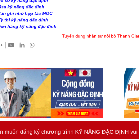
ồ sơ kỹ năng đặc định
isa kỹ năng đặc định
ản ghi nhớ hợp tác MOC
ỳ thi kỹ năng đặc định
ơn hàng kỹ năng đặc định
Tuyển dụng nhân sự nội bộ Thanh Gia
n muốn đăng ký chương trình KỸ NĂNG ĐẶC ĐỊNH vui lò