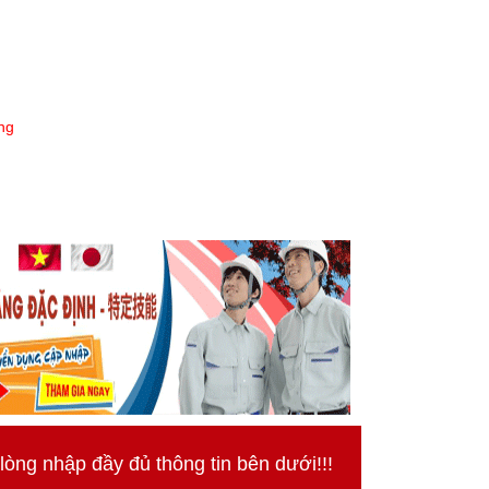
ng
ng nhập đầy đủ thông tin bên dưới!!!