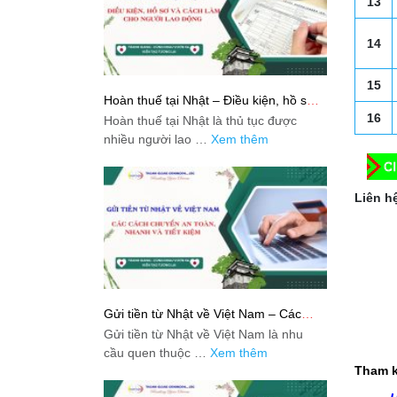
13
14
15
Hoàn thuế tại Nhật – Điều kiện, hồ sơ
và cách làm cho người lao động
16
Hoàn thuế tại Nhật là thủ tục được
nhiều người lao …
Xem thêm
Liên hệ
Gửi tiền từ Nhật về Việt Nam – Các
cách chuyển an toàn, nhanh và tiết
Gửi tiền từ Nhật về Việt Nam là nhu
kiệm
cầu quen thuộc …
Xem thêm
Tham k