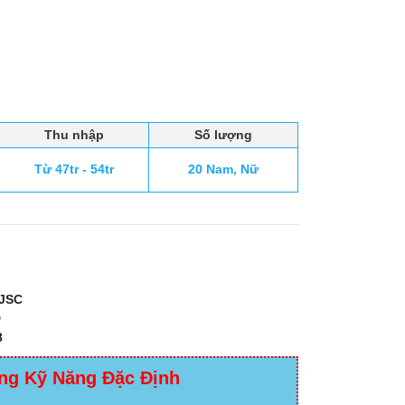
Thu nhập
Số lượng
Từ 47tr - 54tr
20 Nam, Nữ
JSC
D
8
ng Kỹ Năng Đặc Định