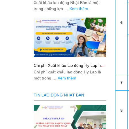
Bản từ A-Z
Xuất khẩu lao động Nhật Bản là một
trong những lựa …
Xem thêm
6
Chi phí Xuất khẩu lao động Hy Lạp hết
bao nhiêu tiền? Cập nhật mới nhất
Chi phí xuất khẩu lao động Hy Lạp là
2026
một trong …
Xem thêm
7
TIN LAO ĐỘNG NHẬT BẢN
8