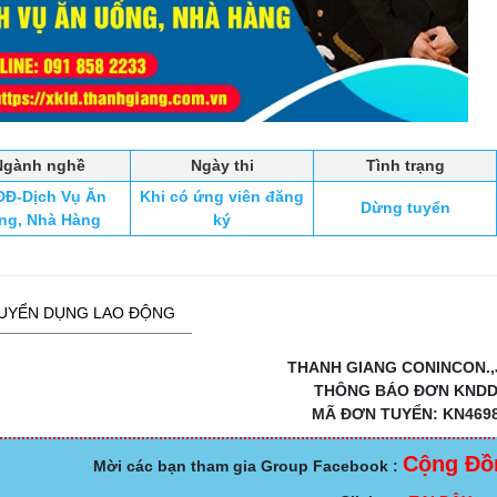
Ngành nghề
Ngày thi
Tình trạng
Đ-Dịch Vụ Ăn
Khi có ứng viên đăng
Dừng tuyển
ng, Nhà Hàng
ký
UYỂN DỤNG LAO ĐỘNG
THANH GIANG CONINCON.,
THÔNG BÁO ĐƠN KND
MÃ ĐƠN TUYỂN: KN469
Cộng Đồ
Mời các bạn tham gia Group Facebook :