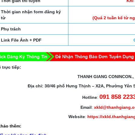
Thời gian thi tuyển
Khi
Thời gian nhận form đăng ký
từ
(Quá 2 tuần kể từ n
Phụ trách
Link File Ảnh + PDF
 trực tiếp:
THANH GIANG CONINCON.,
Địa chỉ: 30/46 phố Hưng Thịnh – X2A, Phường Yên 
091 858 223
Hotline
:
Email
:
xkld@thanhgiang.
Website
:
https://xkld.thanhgian
hảo thêm: