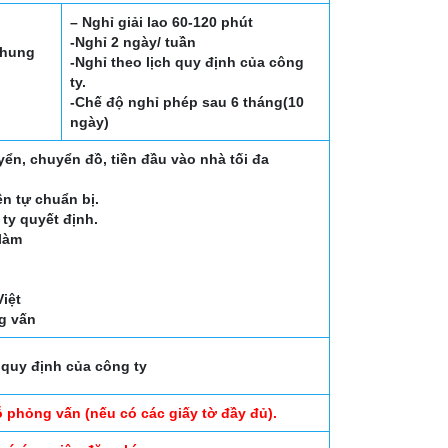
– Nghỉ giải lao 60-120 phút
-Nghỉ 2 ngày/ tuần
khung
-Nghỉ theo lịch quy định của công
ty.
-Chế độ nghỉ phép sau 6 tháng(10
ngày)
uyển, chuyển đồ, tiền đầu vào nhà tối đa
n tự chuẩn bị.
 ty quyết định.
 làm
iệt
ng vấn
quy định của công ty
ỗ phỏng vấn (nếu có các giấy tờ đầy đủ).