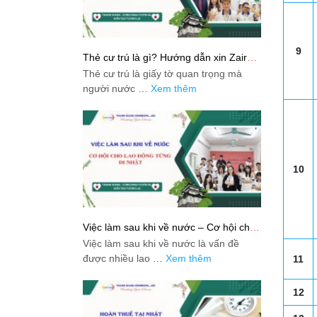
9
Thẻ cư trú là gì? Hướng dẫn xin Zairyu
Card tại Nhật chi tiết nhất
Thẻ cư trú là giấy tờ quan trọng mà
người nước …
Xem thêm
10
Việc làm sau khi về nước – Cơ hội cho
lao động từng đi Nhật
Việc làm sau khi về nước là vấn đề
được nhiều lao …
Xem thêm
11
12