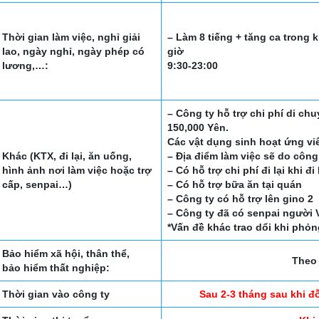
Thời gian làm việc, nghỉ giải
– Làm 8 tiếng + tăng ca trong 
lao, ngày nghỉ, ngày phép có
giờ
lương,…:
9:30-23:00
– Công ty hỗ trợ chi phí di ch
150,000 Yên.
Các vật dụng sinh hoạt ứng viê
Khác (KTX, đi lại, ăn uống,
– Địa điểm làm việc sẽ do công
hình ảnh nơi làm việc hoặc trợ
– Có hỗ trợ chi phí đi lại khi đi
cấp, senpai…)
– Có hỗ trợ bữa ăn tại quán
– Công ty có hỗ trợ lên gino 2
– Công ty đã có senpai người V
*Vấn đề khác trao dổi khi phỏ
Bảo hiểm xã hội, thân thể,
Theo 
bảo hiểm thất nghiệp:
Thời gian vào công ty
Sau 2-3 tháng sau khi đ