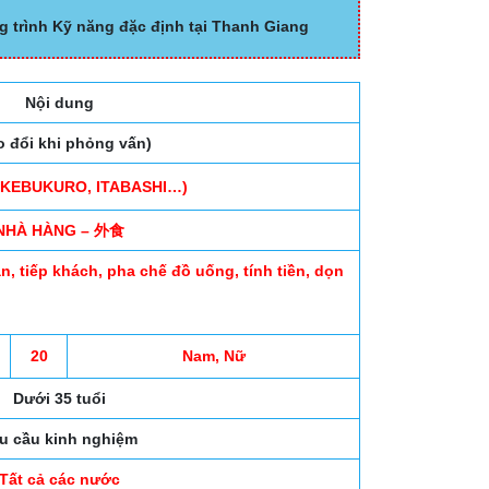
g trình Kỹ năng đặc định tại Thanh Giang
Nội dung
o đổi khi phỏng vấn)
IKEBUKURO, ITABASHI…)
NHÀ HÀNG – 外食
n, tiếp khách, pha chế đồ uống, tính tiền, dọn
20
Nam, Nữ
Dưới 35 tuổi
u cầu kinh nghiệm
Tất cả các nước