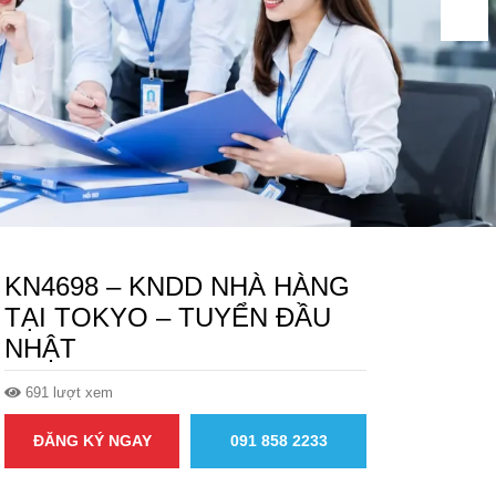
KN4698 – KNDD NHÀ HÀNG
TẠI TOKYO – TUYỂN ĐẦU
NHẬT
691 lượt xem
ĐĂNG KÝ NGAY
091 858 2233