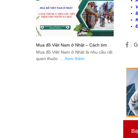
H
V
B
K
Đ
Mua đồ Việt Nam ở Nhật – Cách tìm
mua tiện lợi, tiết kiệm cho người xa quê
Mua đồ Việt Nam ở Nhật là nhu cầu rất
quen thuộc …
Xem thêm
Bạ