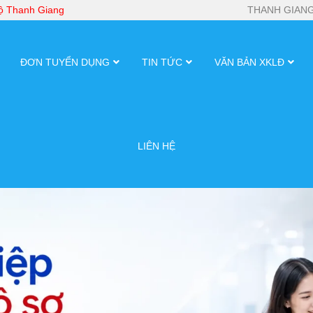
bộ Thanh Giang
THANH GIANG
ĐƠN TUYỂN DỤNG
TIN TỨC
VĂN BẢN XKLĐ
LIÊN HỆ