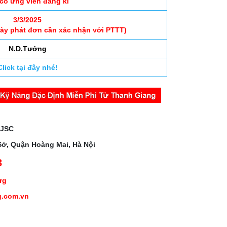
 có ứng viên đăng kí
3/3/2025
gày phát đơn cần xác nhận với PTTT)
N.D.Tưởng
Click tại đây nhé!
 JSC
Sở, Quận Hoàng Mai, Hà Nội
3
org
g.com.vn