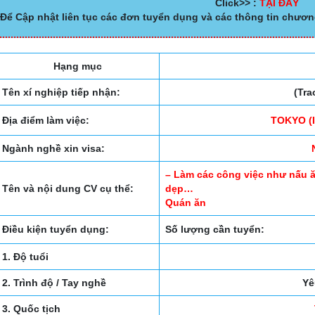
Click>> :
TẠI ĐÂY
Để Cập nhật liên tục các đơn tuyển dụng và các thông tin chươn
Hạng mục
Tên xí nghiệp tiếp nhận:
(Tra
Địa điểm làm việc:
TOKYO (
Ngành nghề xin visa:
– Làm các công việc như nấu ă
Tên và nội dung CV cụ thể:
dẹp…
Quán ăn
Điều kiện tuyển dụng:
Số lượng cần tuyển:
1. Độ tuổi
2. Trình độ / Tay nghề
Yê
3. Quốc tịch