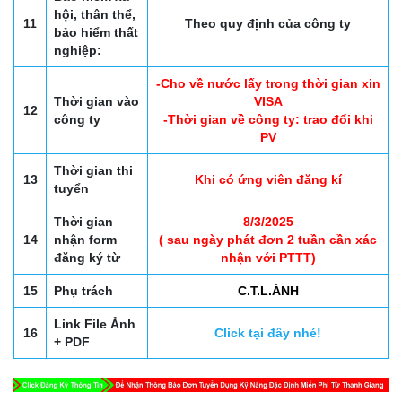
hội, thân thể,
11
Theo quy định của công ty
bảo hiểm thất
nghiệp:
-Cho về nước lấy trong thời gian xin
Thời gian vào
VISA
12
công ty
-Thời gian về công ty: trao đổi khi
PV
Thời gian thi
13
Khi có ứng viên đăng kí
tuyển
Thời gian
8/3/2025
14
nhận form
( sau ngày phát đơn 2 tuần cần xác
đăng ký từ
nhận với PTTT)
15
Phụ trách
C.T.L.ÁNH
Link File Ảnh
16
Click tại đây nhé!
+ PDF