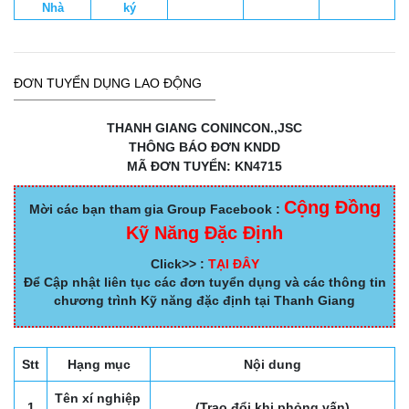
Nhà
ký
ĐƠN TUYỂN DỤNG LAO ĐỘNG
THANH GIANG CONINCON.,JSC
THÔNG BÁO ĐƠN KNDD
MÃ ĐƠN TUYỂN: KN4715
Cộng Đồng
Mời các bạn tham gia Group Facebook :
Kỹ Năng Đặc Định
Click>> :
TẠI ĐÂY
Để Cập nhật liên tục các đơn tuyển dụng và các thông tin
chương trình Kỹ năng đặc định tại Thanh Giang
Stt
Hạng mục
Nội dung
Tên xí nghiệp
1
(Trao đổi khi phỏng vấn)