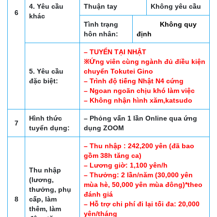
4. Yêu cầu
Thuận tay
Không yêu cầu
6
khác
Tình trạng
Không quy
hôn nhân:
định
– TUYỂN TẠI NHẬT
※Ứng viên cùng ngành đủ điều kiện
5. Yêu cầu
chuyển Tokutei Gino
đặc biệt:
– Trình độ tiếng Nhật N4 cứng
– Ngoan ngoãn chịu khó làm việc
– Không nhận hình xăm,katsudo
Hình thức
– Phỏng vấn 1 lần Online qua ứng
7
tuyển dụng:
dụng ZOOM
– Thu nhập : 242,200 yên (đã bao
gồm 38h tăng ca)
– Lương giờ: 1,100 yên/h
Thu nhập
– Thưởng: 2 lần/năm (30,000 yên
(lương,
mùa hè, 50,000 yên mùa đông)*theo
thưởng, phụ
đánh giá
8
cấp, làm
– Hỗ trợ chi phí đi lại tối đa: 20,000
thêm, làm
yên/tháng