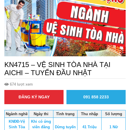
KN4715 – VỆ SINH TÒA NHÀ TẠI
AICHI – TUYỂN ĐẦU NHẬT
674 lượt xem
ĐĂNG KÝ NGAY
091 858 2233
Ngành nghề
Ngày thi
Tình trạng
Thu nhập
Số lượng
KNĐĐ-Vệ
Khi có ứng
Sinh Tòa
viên đăng
Dừng tuyển
41 Triệu
1 Nữ