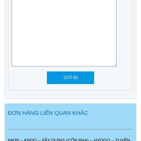
ĐƠN HÀNG LIÊN QUAN KHÁC
NN35 – KNDD – XÂY DỰNG (CỐP PHA) – HYOGO – TUYỂN