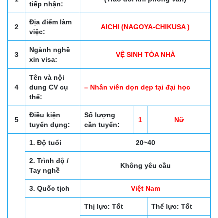
tiếp nhận:
Địa điểm làm
2
AICHI (NAGOYA-CHIKUSA )
việc:
Ngành nghề
3
VỆ SINH TÒA NHÀ
xin visa:
Tên và nội
4
dung CV cụ
– Nhân viên dọn dẹp tại đại học
thể:
Điều kiện
Số lượng
5
1
Nữ
tuyển dụng:
cần tuyển:
1. Độ tuổi
20~40
2. Trình độ /
Không yêu cầu
Tay nghề
3. Quốc tịch
Việt Nam
Thị lực: Tốt
Thể lực: Tốt