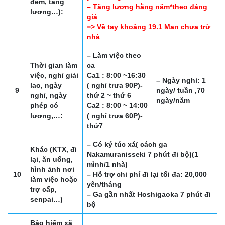
đêm, tăng
– Tăng lương hằng năm*theo đáng
lương…):
giá
=> Về tay khoảng 19.1 Man chưa trừ
nhà
– Làm việc theo
Thời gian làm
ca
việc, nghỉ giải
Ca1 : 8:00 ~16:30
– Ngày nghỉ: 1
lao, ngày
( nghỉ trưa 90P)-
9
ngày/ tuần ,70
nghỉ, ngày
thứ 2 ~ thứ 6
ngày/năm
phép có
Ca2 : 8:00 ~ 14:00
lương,…:
( nghỉ trưa 60P)-
thứ7
– Có ký túc xá( cách ga
Khác (KTX, đi
Nakamuranisseki 7 phút đi bộ)(1
lại, ăn uống,
mình/1 nhà)
hình ảnh nơi
10
– Hỗ trợ chi phí đi lại tối đa: 20,000
làm việc hoặc
yên/tháng
trợ cấp,
– Ga gần nhất Hoshigaoka 7 phút đi
senpai…)
bộ
Bảo hiểm xã