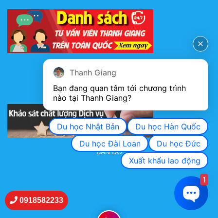
FANPAGE
Thanh Giang
Bạn đang quan tâm tới chương trình 
nào tại Thanh Giang? 
KHẢO SÁT CHẤT LƯỢNG DỊCH VỤ
Du học Nhật Bản
Du học Hàn Quốc
Du học Đài Loan
Du học Đức
BẢN ĐỒ
Xuất khẩu lao động
1
0918582233