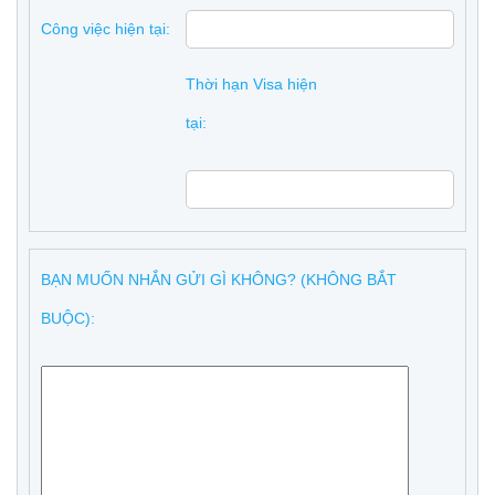
Công việc hiện tại:
Thời hạn Visa hiện
tại:
BẠN MUỐN NHẮN GỬI GÌ KHÔNG? (KHÔNG BẮT
BUỘC):