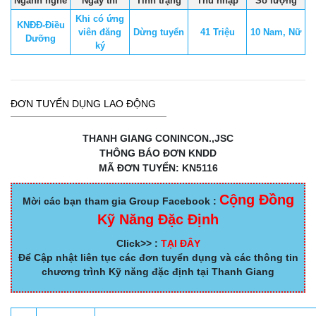
Ngành nghề
Ngày thi
Tình trạng
Thu nhập
Số lượng
Khi có ứng
KNĐĐ-Điều
viên đăng
Dừng tuyển
41 Triệu
10 Nam, Nữ
Dưỡng
ký
ĐƠN TUYỂN DỤNG LAO ĐỘNG
THANH GIANG CONINCON.,JSC
THÔNG BÁO ĐƠN KNDD
MÃ ĐƠN TUYỂN: KN5116
Cộng Đồng
Mời các bạn tham gia Group Facebook :
Kỹ Năng Đặc Định
Click>> :
TẠI ĐÂY
Để Cập nhật liên tục các đơn tuyển dụng và các thông tin
chương trình Kỹ năng đặc định tại Thanh Giang