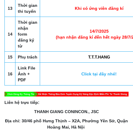
Thời gian
13
Khi có ứng viên đăng kí
thi tuyển
Thời gian
nhận
14/7/2025
14
form
(hạn nhận đăng kí đến hết ngày 28/7/
đăng ký
từ
15
Phụ trách
T.T.T.HANG
Link File
16
Ảnh +
Click tại đây nhé!
PDF
Liên hệ trực tiếp:
THANH GIANG CONINCON., JSC
Địa chỉ: 30/46 phố Hưng Thịnh – X2A, Phường Yên Sở, Quận
Hoàng Mai, Hà Nội