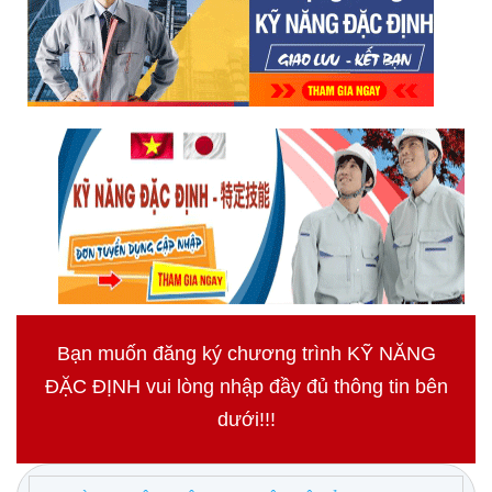
Bạn muốn đăng ký chương trình KỸ NĂNG
ĐẶC ĐỊNH vui lòng nhập đầy đủ thông tin bên
dưới!!!