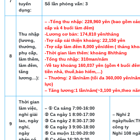
7
tuyển
Số lần phỏng vấn: 3
dụng:
– -Tổng thu nhập: 228,960 yên (bao gồm các 
cấp và 4 buổi làm đêm)
Thu nhập
-Lương cơ bản: 174,810 yên/tháng
(lương,
-Trợ cấp cải thiện khoảng: 22,150 yên
thưởng,
-Trợ cấp làm đêm 8,000 yên/đêm ( tháng kho
phụ cấp,
-Thời gian làm thêm: khoảng 8h/tháng
8
làm thêm,
-Tổng thu nhập: 310man/năm
làm đêm,
-Về tay khoảng 160,037 yên (gồm 4 buổi đêm
tăng
tiền nhà, thuế,bảo hiểm,…)
lương…):
– Thưởng: 2 lần/năm (tối đa 360,000 yên/nă
lực)
– Tăng lương:1 lần/năm(~3,100 yên,theo năn
Thời gian
làm việc,
– ① Ca sáng 7:00-16:00
nghỉ giải
② Ca ngày 1 8:00-17:00
– Nghỉ 2
lao, ngày
③ Ca ngày 2 8:30-17:30
ngày/tuần:Th
9
nghỉ,
④ Ca ngày 3 9:00-18:00
công ty
ngày
⑤ Ca muộn 11:00-20:00
Nghỉ 108 ng
phép có
⑥ Ca đêm 16:30-9:30