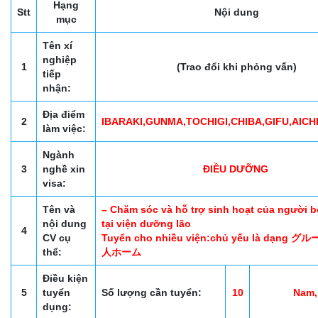
Hạng
Stt
Nội dung
mục
Tên xí
nghiệp
1
(Trao đổi khi phỏng vấn)
tiếp
nhận:
Địa điểm
2
IBARAKI,GUNMA,TOCHIGI,CHIBA,GIFU,AICH
làm việc:
Ngành
3
nghề xin
ĐIỀU DƯỠNG
visa:
Tên và
– Chăm sóc và hỗ trợ sinh hoạt của người bê
nội dung
tại viện dưỡng lão
4
CV cụ
Tuyển cho nhiều viện:chủ yếu là dạng
thể:
人ホーム
Điều kiện
5
tuyển
Số lượng cần tuyển:
10
Nam,
dụng: