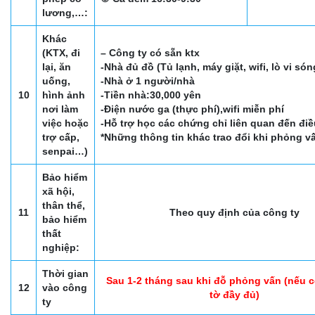
lương,…:
Khác
(KTX, đi
– Công ty có sẵn ktx
lại, ăn
-Nhà đủ đồ (Tủ lạnh, máy giặt, wifi, lò vi sóng
uống,
-Nhà ở 1 người/nhà
10
hình ảnh
-Tiền nhà:30,000 yên
nơi làm
-Điện nước ga (thực phí),wifi miễn phí
việc hoặc
-Hỗ trợ học các chứng chỉ liên quan đến đi
trợ cấp,
*Những thông tin khác trao đổi khi phỏng v
senpai…)
Bảo hiểm
xã hội,
thân thể,
11
Theo quy định của công ty
bảo hiểm
thất
nghiệp:
Thời gian
Sau 1-2 tháng sau khi đỗ phỏng vấn (nếu c
12
vào công
tờ đầy đủ)
ty