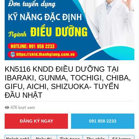
KN5116 KNDD ĐIỀU DƯỠNG TẠI
IBARAKI, GUNMA, TOCHIGI, CHIBA,
GIFU, AICHI, SHIZUOKA- TUYỂN
ĐẦU NHẬT
476 lượt xem
ĐĂNG KÝ NGAY
091 858 2233