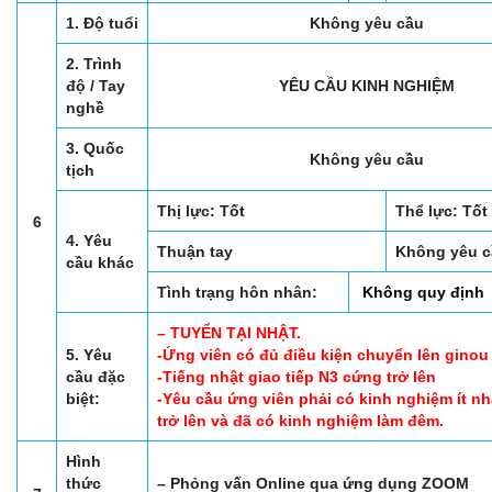
1. Độ tuổi
Không yêu cầu
2. Trình
độ / Tay
YÊU CẦU KINH NGHIỆM
nghề
3. Quốc
Không yêu cầu
tịch
Thị lực: Tốt
Thể lực: Tốt
6
4. Yêu
Thuận tay
Không yêu c
cầu khác
Tình trạng hôn nhân:
Không quy định
– TUYỂN TẠI NHẬT.
5. Yêu
-Ứng viên có đủ điều kiện chuyển lên ginou 
cầu đặc
-Tiếng nhật giao tiếp N3 cứng trở lên
biệt:
-Yêu cầu ứng viên phải có kinh nghiệm ít n
trở lên và đã có kinh nghiệm làm đêm.
Hình
thức
– Phỏng vấn Online qua ứng dụng ZOOM