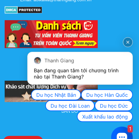
FANPAGE
Thanh Giang
Bạn đang quan tâm tới chương trình 
nào tại Thanh Giang? 
KHẢO SÁT CHẤT LƯỢNG DỊCH VỤ
Du học Nhật Bản
Du học Hàn Quốc
Du học Đài Loan
Du học Đức
BẢN ĐỒ
Xuất khẩu lao động
1