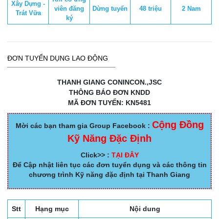
Xây Dựng -
viên đăng
Dừng tuyển
48 triệu
2 Nam
Trát Vữa
ký
ĐƠN TUYỂN DỤNG LAO ĐỘNG
THANH GIANG CONINCON.,JSC
THÔNG BÁO ĐƠN KNDD
MÃ ĐƠN TUYỂN: KN5481
Cộng Đồng
Mời các bạn tham gia Group Facebook :
Kỹ Năng Đặc Định
Click>> :
TẠI ĐÂY
Để Cập nhật liên tục các đơn tuyển dụng và các thông tin
chương trình Kỹ năng đặc định tại Thanh Giang
Stt
Hạng mục
Nội dung