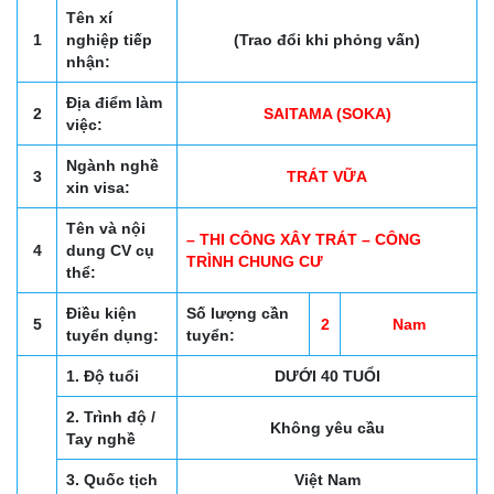
Tên xí
1
nghiệp tiếp
(Trao đổi khi phỏng vấn)
nhận:
Địa điểm làm
2
SAITAMA (SOKA)
việc:
Ngành nghề
3
TRÁT VỮA
xin visa:
Tên và nội
– THI CÔNG XÂY TRÁT – CÔNG
4
dung CV cụ
TRÌNH CHUNG CƯ
thể:
Điều kiện
Số lượng cần
5
2
Nam
tuyển dụng:
tuyển:
1. Độ tuổi
DƯỚI 40 TUỔI
2. Trình độ /
Không yêu cầu
Tay nghề
3. Quốc tịch
Việt Nam