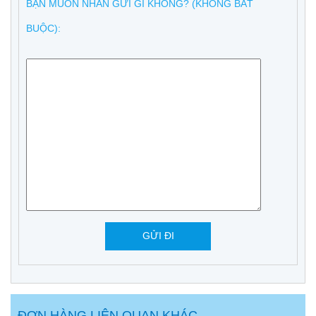
BẠN MUỐN NHẮN GỬI GÌ KHÔNG? (KHÔNG BẮT
BUỘC):
ĐƠN HÀNG LIÊN QUAN KHÁC