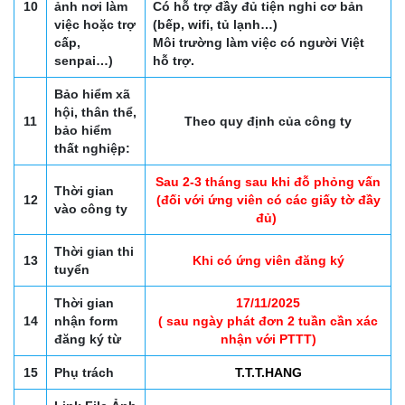
10
ảnh nơi làm
Có hỗ trợ đầy đủ tiện nghi cơ bản
việc hoặc trợ
(bếp, wifi, tủ lạnh…)
cấp,
Môi trường làm việc có người Việt
senpai…)
hỗ trợ.
Bảo hiểm xã
hội, thân thể,
11
Theo quy định của công ty
bảo hiểm
thất nghiệp:
Sau 2-3 tháng sau khi đỗ phỏng vấn
Thời gian
12
(đối với ứng viên có các giấy tờ đầy
vào công ty
đủ)
Thời gian thi
13
Khi có ứng viên đăng ký
tuyển
Thời gian
17/11/2025
14
nhận form
( sau ngày phát đơn 2 tuần cần xác
đăng ký từ
nhận với PTTT)
15
Phụ trách
T.T.T.HANG