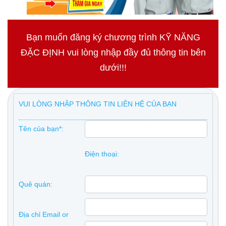
Bạn muốn đăng ký chương trình KỸ NĂNG
ĐẶC ĐỊNH vui lòng nhập đầy đủ thông tin bên
dưới!!!
VUI LÒNG NHẬP THÔNG TIN LIÊN HỆ CỦA BẠN
Tên của bạn*:
Điện thoại:
Quê quán:
Địa chỉ Email or