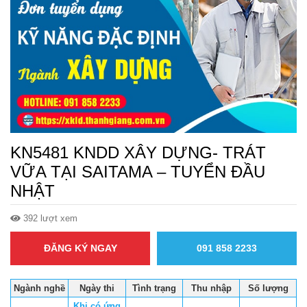
KN5481 KNDD XÂY DỰNG- TRÁT
VỮA TẠI SAITAMA – TUYỂN ĐẦU
NHẬT
392 lượt xem
ĐĂNG KÝ NGAY
091 858 2233
Ngành nghề
Ngày thi
Tình trạng
Thu nhập
Số lượng
Khi có ứng