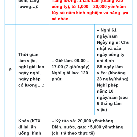
đêm, tăng
Tăng lương: 1 lần/năm (tháng vào
lương…):
công ty), từ 1,000 – 20,000 yên/năm
tùy số năm kinh nghiệm và năng lực
cá nhân.
– Nghỉ 61
ngày/năm
Ngày nghỉ: Chủ
nhật và các
Thời gian
ngày công ty
làm việc,
– Giờ làm: 08:00 –
chỉ định
nghỉ giải lao,
17:00 (7 giờ/ngày)
Số ngày làm
9
ngày nghỉ,
Nghỉ giải lao: 120
việc: (khoảng
ngày phép
phút
23 ngày/tháng)
có lương,…:
Nghỉ phép
năm: 10
ngày/năm (sau
6 tháng làm
việc)
Khác (KTX,
– Ký túc xá: 20,000 yên/tháng
đi lại, ăn
Điện, nước, gas: ~5,000 yên/tháng
uống, hình
(chi trả theo thực tế)