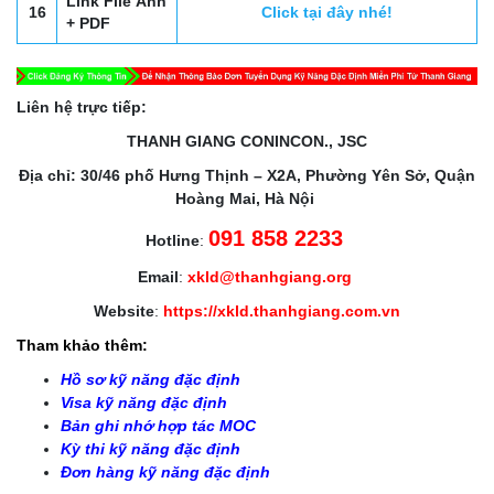
Link File Ảnh
16
Click tại đây nhé!
+ PDF
Liên hệ trực tiếp:
THANH GIANG CONINCON., JSC
Địa chỉ: 30/46 phố Hưng Thịnh – X2A, Phường Yên Sở, Quận
Hoàng Mai, Hà Nội
091 858 2233
Hotline
:
Email
:
xkld@thanhgiang.org
Website
:
https://xkld.thanhgiang.com.vn
Tham khảo thêm:
Hồ sơ kỹ năng đặc định
Visa kỹ năng đặc định
Bản ghi nhớ hợp tác MOC
Kỳ thi kỹ năng đặc định
Đơn hàng kỹ năng đặc định