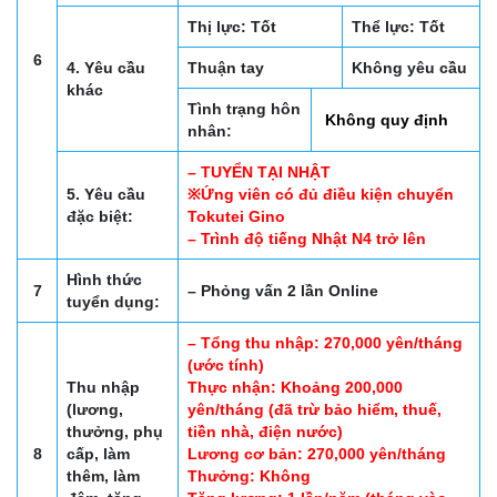
Thị lực: Tốt
Thể lực: Tốt
6
4. Yêu cầu
Thuận tay
Không yêu cầu
khác
Tình trạng hôn
Không quy định
nhân:
– TUYỂN TẠI NHẬT
5. Yêu cầu
※Ứng viên có đủ điều kiện chuyển
đặc biệt:
Tokutei Gino
– Trình độ tiếng Nhật N4 trở lên
Hình thức
7
– Phỏng vấn 2 lần Online
tuyển dụng:
– Tổng thu nhập: 270,000 yên/tháng
(ước tính)
Thu nhập
Thực nhận: Khoảng 200,000
(lương,
yên/tháng (đã trừ bảo hiểm, thuế,
thưởng, phụ
tiền nhà, điện nước)
8
cấp, làm
Lương cơ bản: 270,000 yên/tháng
thêm, làm
Thưởng: Không