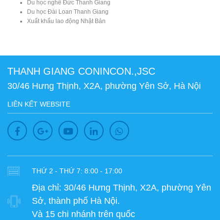
Du học nghề Đức Thanh Giang
Du học Đài Loan Thanh Giang
Xuất khẩu lao động Nhật Bản
THANH GIANG CONINCON.,JSC
30/46 Hưng Thịnh, X2A, phường Yên Sở, Hà Nội
LIÊN KẾT WEBSITE
THỨ 2 - THỨ 7: 8:00 - 17:00
Địa chỉ:
30/46 Hưng Thịnh, X2A, phường Yên
Sở, thành phố Hà Nội.
Và 15 chi nhánh trên quốc