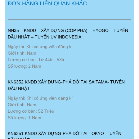
ĐƠN HÀNG LIÊN QUAN KHÁC
NN35 – KNDD – XÂY DỰNG (CỐP PHA) – HYOGO – TUYỂN
ĐẦU NHẬT – TUYỂN UV INDONESIA
Ngày thi: Khi có ứng viên đăng kí
Giới tính: Nam
Lương cơ bản: Từ 44tr - 53tr
Số lượng: 2 Nam
KN6352 KNDD XÂY DỰNG-PHÁ DỠ TẠI SAITAMA- TUYỂN
ĐẦU NHẬT
Ngày thi: Khi có ứng viên đăng kí
Giới tính: Nam
Lương cơ bản: 52 Triệu
Số lượng: 1 Nam
KN6351 KNDD XÂY DỰNG-PHÁ DỠ TẠI TOKYO- TUYỂN