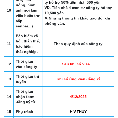
ty hỗ trợ 50% tiền nhà -500 yên
uống, hình
VD: Tiền nhà 4 man => công ty hỗ trợ
10
ảnh nơi làm
19,500 yên
việc hoặc trợ
※ Những thông tin khác trao đổi khi
cấp,
phỏng vấn.
senpai…)
Bảo hiểm xã
hội, thân thể,
11
Theo quy định của công ty
bảo hiểm
thất nghiệp:
Thời gian
12
Sau khi có Visa
vào công ty
Thời gian thi
13
Khi có ứng viên đăng kí
tuyển
Thời gian
14
nhận form
4/12/2025
đăng ký từ
15
Phụ trách
H.V.THỤY