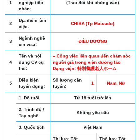
1
nghiệp tiếp
(Trao đổi khi phỏng vấn)
nhận:
Địa điểm làm
2
CHIBA (Tp Matsudo)
việc:
Ngành nghề
3
ĐIỀU DƯỠNG
xin visa:
Tên và nội
– Công việc liên quan đến chăm sóc
4
dung CV cụ
người già trong viện dưỡng lão
thể:
Dạng viện: 特別養護老人ホーム
Điều kiện
Số lượng cần
5
1
Nam, Nữ
tuyển dụng:
tuyển:
1. Độ tuổi
Từ 18 tuổi trở lên
2. Trình độ /
Không yêu cầu
Tay nghề
3. Quốc tịch
Việt Nam
Thị lực: Tốt
Thể lực: Tốt