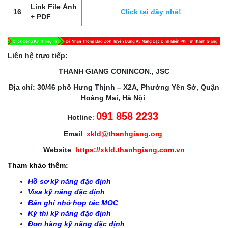
Link File Ảnh
16
Click tại đây nhé!
+ PDF
Liên hệ trực tiếp:
THANH GIANG CONINCON., JSC
Địa chỉ: 30/46 phố Hưng Thịnh – X2A, Phường Yên Sở, Quận
Hoàng Mai, Hà Nội
091 858 2233
Hotline
:
Email
:
xkld@thanhgiang.org
Website
:
https://xkld.thanhgiang.com.vn
Tham khảo thêm:
Hồ sơ kỹ năng đặc định
Visa kỹ năng đặc định
Bản ghi nhớ hợp tác MOC
Kỳ thi kỹ năng đặc định
Đơn hàng kỹ năng đặc định