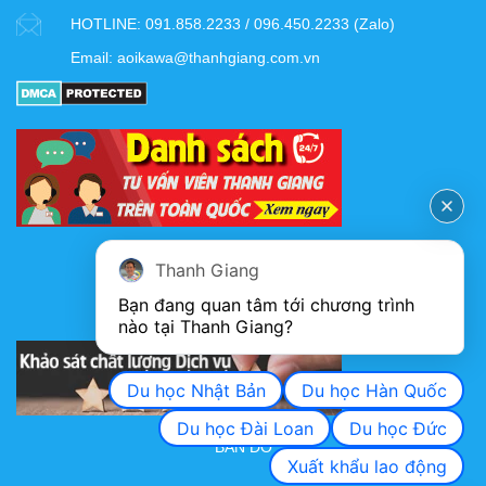
HOTLINE:
091.858.2233 / 096.450.2233 (Zalo)
Email:
aoikawa@thanhgiang.com.vn
FANPAGE
Thanh Giang
Bạn đang quan tâm tới chương trình 
nào tại Thanh Giang? 
KHẢO SÁT CHẤT LƯỢNG DỊCH VỤ
Du học Nhật Bản
Du học Hàn Quốc
Du học Đài Loan
Du học Đức
BẢN ĐỒ
Xuất khẩu lao động