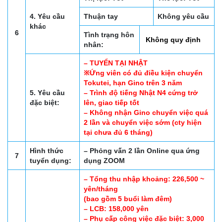
4. Yêu cầu
Thuận tay
Không yêu cầu
khác
6
Tình trạng hôn
Không quy định
nhân:
– TUYỂN TẠI NHẬT
※Ứng viên có đủ điều kiện chuyển
Tokutei, hạn Gino trên 3 năm
5. Yêu cầu
– Trình độ tiếng Nhật N4 cứng trở
đặc biệt:
lên, giao tiếp tốt
– Không nhận Gino chuyển việc quá
2 lần và chuyển việc sớm (cty hiện
tại chưa đủ 6 tháng)
Hình thức
– Phỏng vấn 2 lần Online qua ứng
7
tuyển dụng:
dụng ZOOM
– Tổng thu nhập khoảng: 226,500 ~
yên/tháng
(bao gồm 5 buổi làm đêm)
– LCB: 158,000 yên
– Phụ cấp công việc đặc biệt: 3,000