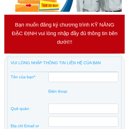
Bạn muốn đăng ký chương trình KỸ NĂNG
ĐẶC ĐỊNH vui lòng nhập đầy đủ thông tin bên
dưới!!!
VUI LÒNG NHẬP THÔNG TIN LIÊN HỆ CỦA BẠN
Tên của bạn*:
Điện thoại:
Quê quán:
Địa chỉ Email or