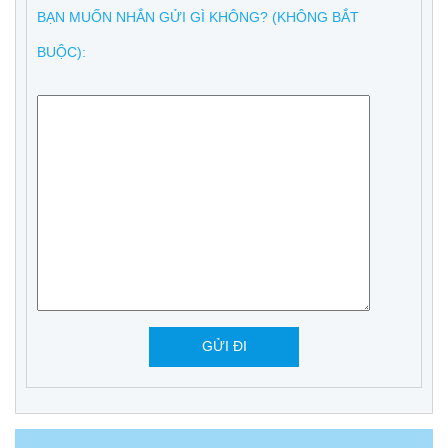
BẠN MUỐN NHẮN GỬI GÌ KHÔNG? (KHÔNG BẮT
BUỘC):