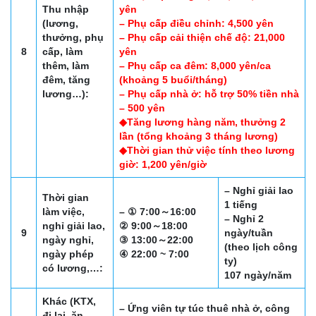
Thu nhập
yên
(lương,
– Phụ cấp điều chỉnh: 4,500 yên
thưởng, phụ
– Phụ cấp cải thiện chế độ: 21,000
8
cấp, làm
yên
thêm, làm
– Phụ cấp ca đêm: 8,000 yên/ca
đêm, tăng
(khoảng 5 buổi/tháng)
lương…):
– Phụ cấp nhà ở: hỗ trợ 50% tiền nhà
– 500 yên
◆Tăng lương hàng năm, thưởng 2
lần (tổng khoảng 3 tháng lương)
◆Thời gian thử việc tính theo lương
giờ: 1,200 yên/giờ
– Nghỉ giải lao
Thời gian
1 tiếng
làm việc,
– ① 7:00～16:00
– Nghỉ 2
nghỉ giải lao,
② 9:00～18:00
9
ngày/tuần
ngày nghỉ,
③ 13:00～22:00
(theo lịch công
ngày phép
④ 22:00 ~ 7:00
ty)
có lương,…:
107 ngày/năm
Khác (KTX,
– Ứng viên tự túc thuê nhà ở, công
đi lại, ăn