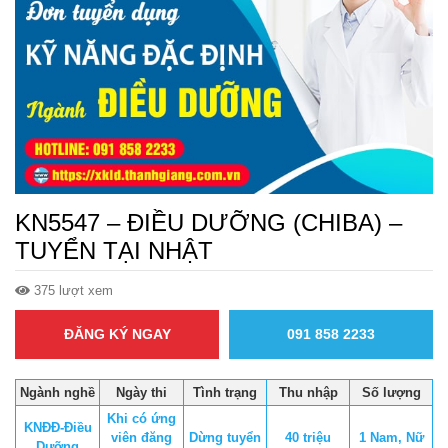
KN5547 – ĐIỀU DƯỠNG (CHIBA) –
TUYỂN TẠI NHẬT
375 lượt xem
ĐĂNG KÝ NGAY
091 858 2233
Ngành nghề
Ngày thi
Tình trạng
Thu nhập
Số lượng
Khi có ứng
KNĐĐ-Điều
viên đăng
Dừng tuyển
40 triệu
1 Nam, Nữ
Dưỡng