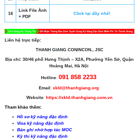
Link File Ảnh
16
Click tại đây nhé!
+ PDF
Liên hệ trực tiếp:
THANH GIANG CONINCON., JSC
Địa chỉ: 30/46 phố Hưng Thịnh – X2A, Phường Yên Sở, Quận
Hoàng Mai, Hà Nội
091 858 2233
Hotline
:
Email
:
xkld@thanhgiang.org
Website
:
https://xkld.thanhgiang.com.vn
Tham khảo thêm:
Hồ sơ kỹ năng đặc định
Visa kỹ năng đặc định
Bản ghi nhớ hợp tác MOC
Kỳ thi kỹ năng đặc định