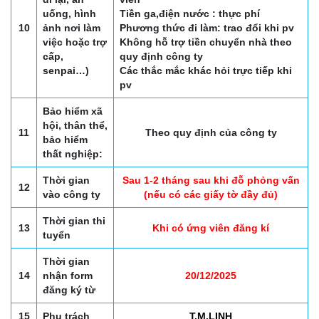
uống, hình
Tiền ga,điện nước : thực phí
10
ảnh nơi làm
Phương thức đi làm: trao đổi khi pv
việc hoặc trợ
Không hỗ trợ tiền chuyển nhà theo
cấp,
quy định công ty
senpai…)
Các thắc mắc khác hỏi trực tiếp khi
pv
Bảo hiểm xã
hội, thân thể,
11
Theo quy định của công ty
bảo hiểm
thất nghiệp:
Thời gian
Sau 1-2 tháng sau khi đỗ phỏng vấn
12
vào công ty
(nếu có các giấy tờ đầy đủ)
Thời gian thi
13
Khi có ứng viên đăng kí
tuyển
Thời gian
14
nhận form
20/12/2025
đăng ký từ
15
Phụ trách
T.M.LINH