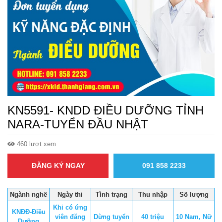
KN5591- KNDD ĐIỀU DƯỠNG TỈNH
NARA-TUYỂN ĐẦU NHẬT
460 lượt xem
ĐĂNG KÝ NGAY
091 858 2233
Ngành nghề
Ngày thi
Tình trạng
Thu nhập
Số lượng
Khi có ứng
KNĐĐ-Điều
viên đăng
Dừng tuyển
40 triệu
10 Nam, Nữ
Dưỡng