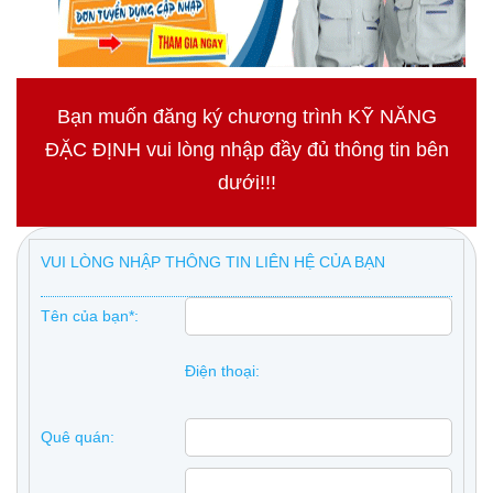
Bạn muốn đăng ký chương trình KỸ NĂNG
ĐẶC ĐỊNH vui lòng nhập đầy đủ thông tin bên
dưới!!!
VUI LÒNG NHẬP THÔNG TIN LIÊN HỆ CỦA BẠN
Tên của bạn*:
Điện thoại:
Quê quán: