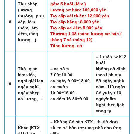
Thu nhập
gồm 5 buổi đêm )
(lương,
Lương cơ bản: 180,000 yên
thưởng, phụ
Trợ cấp cải thiện: 12,000 yên
8
cấp, làm
Trợ cấp bằng: 8,000 yên
thêm, làm
Trợ cấp ca đêm 5,000 yên
đêm, tăng
Thưởng 1.38 tháng lương cơ bản (
lương…):
tháng 7 và tháng 12)
Tăng lương: có
– 1 tuần nghỉ 2
buổi
Thời gian
– ca sớm
không cố định
làm việc,
7:00~16:00
theo lịch cty
nghỉ giải lao,
ca ngày 9:00~18:00
Số ngày nghỉ/
9
ngày nghỉ,
ca muộn
năm: 110 ngày
ngày phép
10:00~19:00
Có yukyu 10
có lương,…:
ca đêm 16:30~9:00
ngày/năm
Nghỉ theo lịch
công ty
– Không Có sẵn KTX: khi đỗ đơn
Khác (KTX,
shien sẽ hôc trợ timg nhà cho ứng
đi lại, ăn
viên