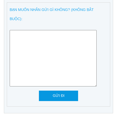
BẠN MUỐN NHẮN GỬI GÌ KHÔNG? (KHÔNG BẮT
BUỘC):