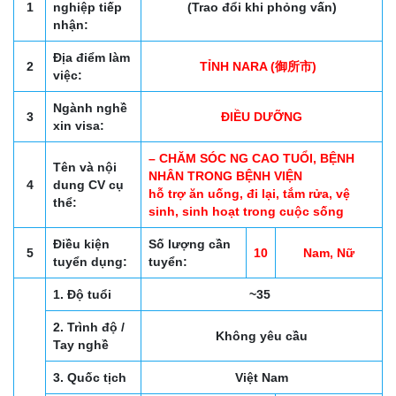
1
nghiệp tiếp
(Trao đổi khi phỏng vấn)
nhận:
Địa điểm làm
2
TỈNH NARA (御所市)
việc:
Ngành nghề
3
ĐIỀU DƯỠNG
xin visa:
– CHĂM SÓC NG CAO TUỔI, BỆNH
Tên và nội
NHÂN TRONG BỆNH VIỆN
4
dung CV cụ
hỗ trợ ăn uống, đi lại, tắm rửa, vệ
thể:
sinh, sinh hoạt trong cuộc sống
Điều kiện
Số lượng cần
5
10
Nam, Nữ
tuyển dụng:
tuyển:
1. Độ tuổi
~35
2. Trình độ /
Không yêu cầu
Tay nghề
3. Quốc tịch
Việt Nam