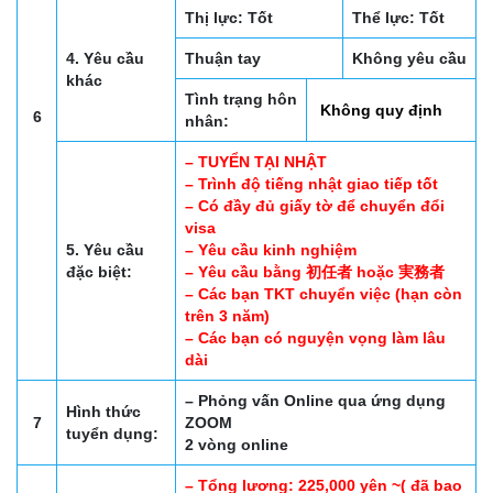
Thị lực: Tốt
Thể lực: Tốt
4. Yêu cầu
Thuận tay
Không yêu cầu
khác
Tình trạng hôn
Không quy định
6
nhân:
– TUYỂN TẠI NHẬT
– Trình độ tiếng nhật giao tiếp tốt
– Có đầy đủ giấy tờ để chuyển đổi
visa
5. Yêu cầu
– Yêu cầu kinh nghiệm
đặc biệt:
– Yêu cầu bằng 初任者 hoặc 実務者
– Các bạn TKT chuyển việc (hạn còn
trên 3 năm)
– Các bạn có nguyện vọng làm lâu
dài
– Phỏng vấn Online qua ứng dụng
Hình thức
7
ZOOM
tuyển dụng:
2 vòng online
– Tổng lương: 225,000 yên ~( đã bao