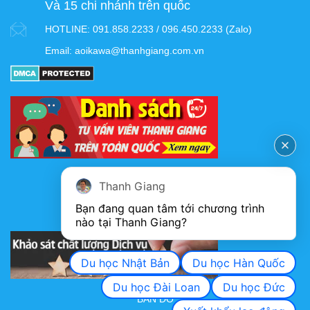
Và 15 chi nhánh trên quốc
HOTLINE:
091.858.2233 / 096.450.2233 (Zalo)
Email:
aoikawa@thanhgiang.com.vn
FANPAGE
Thanh Giang
Bạn đang quan tâm tới chương trình 
nào tại Thanh Giang? 
KHẢO SÁT CHẤT LƯỢNG DỊCH VỤ
Du học Nhật Bản
Du học Hàn Quốc
Du học Đài Loan
Du học Đức
BẢN ĐỒ