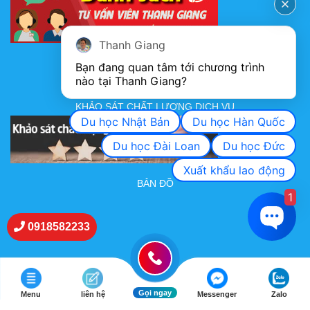
Thanh Giang
FANPAGE
Bạn đang quan tâm tới chương trình 
nào tại Thanh Giang? 
KHẢO SÁT CHẤT LƯỢNG DỊCH VỤ
Du học Nhật Bản
Du học Hàn Quốc
Du học Đài Loan
Du học Đức
Xuất khẩu lao động
BẢN ĐỒ
1
0918582233
Gọi ngay
Menu
liên hệ
Messenger
Zalo