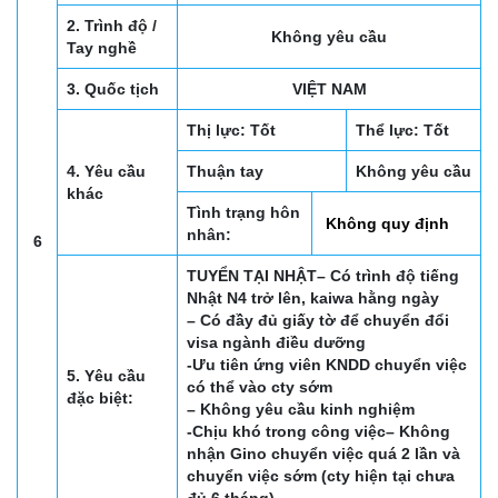
2. Trình độ /
Không yêu cầu
Tay nghề
3. Quốc tịch
VIỆT NAM
Thị lực: Tốt
Thể lực: Tốt
4. Yêu cầu
Thuận tay
Không yêu cầu
khác
Tình trạng hôn
Không quy định
nhân:
6
TUYỂN TẠI NHẬT
– Có trình độ tiếng
Nhật N4 trở lên, kaiwa hằng ngày
– Có đầy đủ giấy tờ để chuyển đổi
visa ngành điều dưỡng
-Ưu tiên ứng viên KNDD chuyển việc
5. Yêu cầu
có thể vào cty sớm
đặc biệt:
– Không yêu cầu kinh nghiệm
-Chịu khó trong công việc
– Không
nhận Gino chuyển việc quá 2 lần và
chuyển việc sớm (cty hiện tại chưa