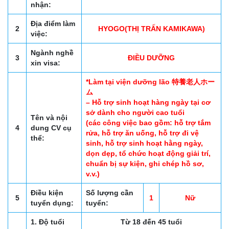
nhận:
Địa điểm làm
2
HYOGO(THỊ TRẤN KAMIKAWA)
việc:
Ngành nghề
3
ĐIỀU DƯỠNG
xin visa:
*Làm tại viện dưỡng lão 特養老人ホー
ム
– Hỗ trợ sinh hoạt hàng ngày tại cơ
sở dành cho người cao tuổi
Tên và nội
(các công việc bao gồm: hỗ trợ tắm
4
dung CV cụ
rửa, hỗ trợ ăn uống, hỗ trợ đi vệ
thể:
sinh, hỗ trợ sinh hoạt hằng ngày,
dọn dẹp, tổ chức hoạt động giải trí,
chuẩn bị sự kiện, ghi chép hồ sơ,
v.v.)
Điều kiện
Số lượng cần
5
1
Nữ
tuyển dụng:
tuyển:
1. Độ tuổi
Từ 18 đến 45 tuổi