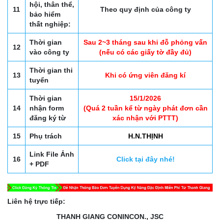
hội, thân thể,
11
Theo quy định của công ty
bảo hiểm
thất nghiệp:
Thời gian
Sau 2~3 tháng sau khi đỗ phỏng vấn
12
vào công ty
(nếu có các giấy tờ đầy đủ)
Thời gian thi
13
Khi có ứng viên đăng kí
tuyển
Thời gian
15/1/2026
14
nhận form
(Quá 2 tuần kể từ ngày phát đơn cần
đăng ký từ
xác nhận với PTTT)
15
Phụ trách
H.N.THỊNH
Link File Ảnh
16
Click tại đây nhé!
+ PDF
Liên hệ trực tiếp:
THANH GIANG CONINCON., JSC