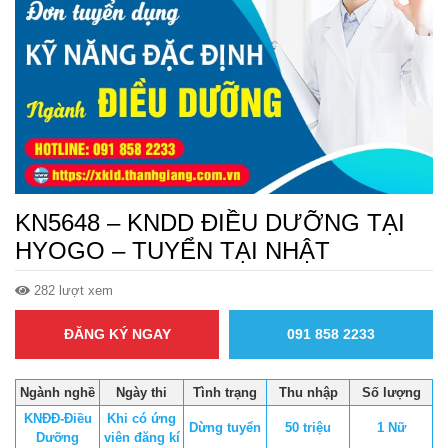
KN5648 – KNDD ĐIỀU DƯỠNG TẠI
HYOGO – TUYỂN TẠI NHẬT
282 lượt xem
ĐĂNG KÝ NGAY
091 858 2233
Ngành nghề
Ngày thi
Tình trạng
Thu nhập
Số lượng
KNĐĐ-Điều
Khi có ứng
Dừng tuyển
50 triệu
1 Nữ
Dưỡng
viên đăng kí