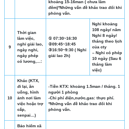
khoảng 15-16man ( chưa làm
đêm)
*Những vấn đề khác trao đổi khi
phỏng vấn.
Nghỉ khoảng
108 ngày/ năm
Thời gian
Nghỉ 8 ngày/
làm việc,
① 07:30~16:30
tháng theo lịch
nghỉ giải lao,
②09:45~18:45
9
của cty
ngày nghỉ,
③16:50~9:30 ( Nghỉ
– Nghỉ có phép
ngày phép
giải lao 2h)
10 ngày (Sau 6
có lương,…:
tháng làm
việc)
Khác (KTX,
đi lại, ăn
-Tiền KTX: khoảng 1.5man / tháng. 1
uống, hình
người 1 phòng
10
ảnh nơi làm
-Chi phí điện,nước,gas: thực phí.
việc hoặc trợ
*Những vấn đề khác trao đổi khi
cấp,
phỏng vấn.
senpai…)
Bảo hiểm xã