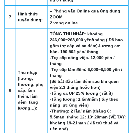
đủ 6 tháng)
– Phỏng vấn Online qua ứng dụng
Hình thức
7
ZOOM
tuyển dụng:
2 vòng online
TỔNG THU NHẬP: khoảng
246,000~268,000 yên/tháng ( Đã bao
gồm trợ cấp và ca đêm)
-Lương cơ
bản: 190,502 yên/ tháng
-Trợ cấp công việc: 12,000 yên /
tháng
-Trợ cấp làm đêm: 6,000~6,500 yên /
Thu nhập
tháng
(lương,
(Sẽ bắt đầu làm đêm sau khi quen
thưởng, phụ
việc 2,3 tháng hoặc hơn)
8
cấp, làm
-Tăng ca UP 25％ lương ( rất ít)
thêm, làm
-Tăng lương: 1 lần/năm ( tùy theo
đêm, tăng
năng lực ứng viên)
lương…):
-Thưởng: 2 lần/ năm (tháng 6:
5.5man, tháng 12: 13~20man )
VỀ TAY:
khoảng 19-21man ( đã trừ thuế và
tiền nhà)