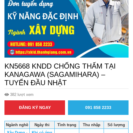
KN5668 KNDD CHỐNG THẤM TẠI
KANAGAWA (SAGAMIHARA) –
TUYỂN ĐẦU NHẬT
382 lượt xem
ĐĂNG KÝ NGAY
091 858 2233
Ngành nghề
Ngày thi
Tình trạng
Thu nhập
Số lượng
Xây Dựng -
Khi có ứng