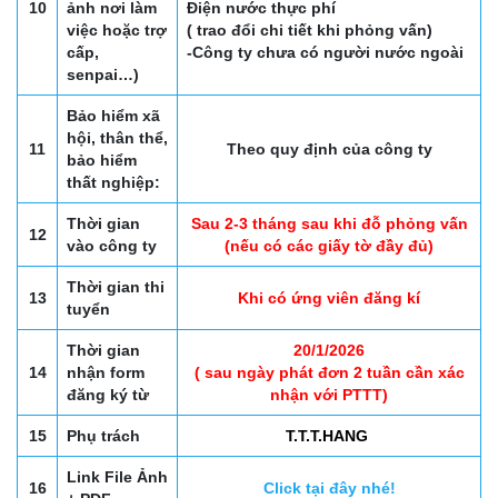
10
ảnh nơi làm
Điện nước thực phí
việc hoặc trợ
( trao đổi chi tiết khi phỏng vấn)
cấp,
-Công ty chưa có người nước ngoài
senpai…)
Bảo hiểm xã
hội, thân thể,
11
Theo quy định của công ty
bảo hiểm
thất nghiệp:
Thời gian
Sau 2-3 tháng sau khi đỗ phỏng vấn
12
vào công ty
(nếu có các giấy tờ đầy đủ)
Thời gian thi
13
Khi có ứng viên đăng kí
tuyển
Thời gian
20/1/2026
14
nhận form
( sau ngày phát đơn 2 tuần cần xác
đăng ký từ
nhận với PTTT)
15
Phụ trách
T.T.T.HANG
Link File Ảnh
16
Click tại đây nhé!