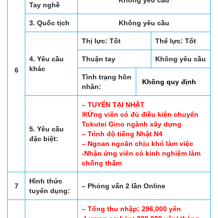
Không yêu cầu
Tay nghề
3. Quốc tịch
Không yêu cầu
Thị lực: Tốt
Thể lực: Tốt
4. Yêu cầu
Thuận tay
Không yêu cầu
khác
6
Tình trạng hôn
Không quy định
nhân:
– TUYỂN TẠI NHẬT
※Ứng viên có đủ điều kiện chuyển
Tokutei Gino ngành xây dựng
5. Yêu cầu
– Trình độ tiếng Nhật N4
đặc biệt:
– Ngoan ngoãn chịu khó làm việc
-Nhận ứng viên có kinh nghiệm làm
chống thấm
Hình thức
7
– Phỏng vấn 2 lần Online
tuyển dụng:
– Tổng thu nhập: 296,000 yên