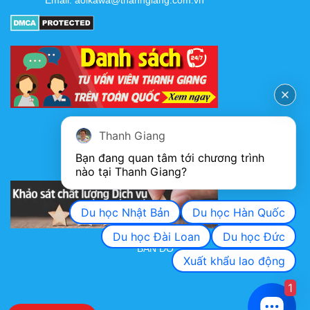
Email:
aoikawa@thanhgiang.com.vn
FANPAGE
Thanh Giang
Bạn đang quan tâm tới chương trình 
nào tại Thanh Giang? 
KHẢO SÁT CHẤT LƯỢNG DỊCH VỤ
Du học Nhật Bản
Du học Hàn Quốc
Du học Đài Loan
Du học Đức
BẢN ĐỒ
Xuất khẩu lao động
1