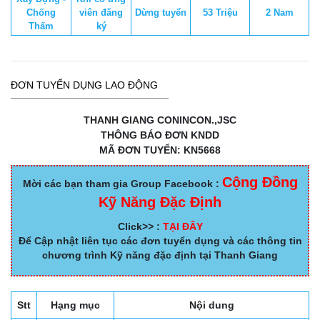
Chống
viên đăng
Dừng tuyển
53 Triệu
2 Nam
Thấm
ký
ĐƠN TUYỂN DỤNG LAO ĐỘNG
THANH GIANG CONINCON.,JSC
THÔNG BÁO ĐƠN KNDD
MÃ ĐƠN TUYỂN: KN5668
Cộng Đồng
Mời các bạn tham gia Group Facebook :
Kỹ Năng Đặc Định
Click>> :
TẠI ĐÂY
Để Cập nhật liên tục các đơn tuyển dụng và các thông tin
chương trình Kỹ năng đặc định tại Thanh Giang
Stt
Hạng mục
Nội dung