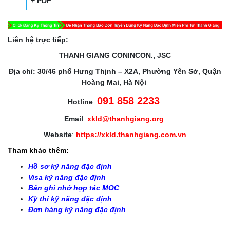
+ PDF
Liên hệ trực tiếp:
THANH GIANG CONINCON., JSC
Địa chỉ: 30/46 phố Hưng Thịnh – X2A, Phường Yên Sở, Quận
Hoàng Mai, Hà Nội
091 858 2233
Hotline
:
Email
:
xkld@thanhgiang.org
Website
:
https://xkld.thanhgiang.com.vn
Tham khảo thêm:
Hồ sơ kỹ năng đặc định
Visa kỹ năng đặc định
Bản ghi nhớ hợp tác MOC
Kỳ thi kỹ năng đặc định
Đơn hàng kỹ năng đặc định