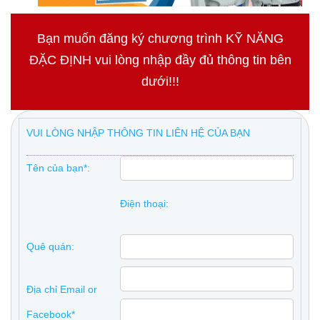
Bạn muốn đăng ký chương trình KỸ NĂNG
ĐẶC ĐỊNH vui lòng nhập đầy đủ thông tin bên
dưới!!!
VUI LÒNG NHẬP THÔNG TIN LIÊN HỆ CỦA BẠN
Tên của bạn*:
Điện thoại:
Quê quán:
Địa chỉ Email or
Facebook*