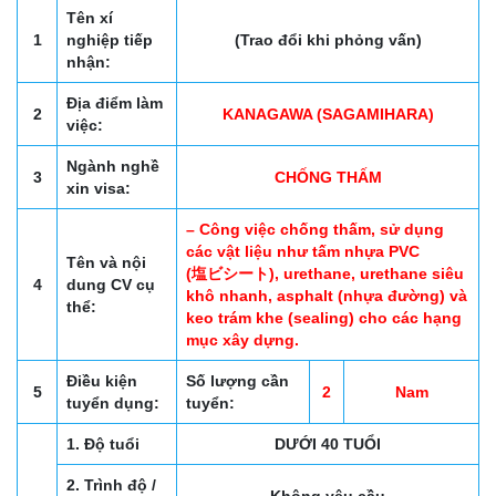
Tên xí
1
nghiệp tiếp
(Trao đổi khi phỏng vấn)
nhận:
Địa điểm làm
2
KANAGAWA (SAGAMIHARA)
việc:
Ngành nghề
3
CHỐNG THẤM
xin visa:
– Công việc chống thấm, sử dụng
các vật liệu như tấm nhựa PVC
Tên và nội
(塩ビシート), urethane, urethane siêu
4
dung CV cụ
khô nhanh, asphalt (nhựa đường) và
thể:
keo trám khe (sealing) cho các hạng
mục xây dựng.
Điều kiện
Số lượng cần
5
2
Nam
tuyển dụng:
tuyển:
1. Độ tuổi
DƯỚI 40 TUỔI
2. Trình độ /