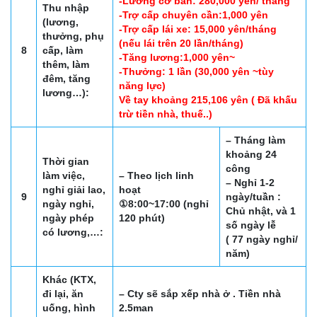
-Lương cơ bản: 280,000 yên/ tháng
Thu nhập
-Trợ cấp chuyên cần:1,000 yên
(lương,
-Trợ cấp lái xe: 15,000 yên/tháng
thưởng, phụ
(nếu lái trên 20 lần/tháng)
8
cấp, làm
-Tăng lương:1,000 yên~
thêm, làm
-Thưởng: 1 lần (30,000 yên ~tùy
đêm, tăng
năng lực)
lương…):
Về tay khoảng 215,106 yên ( Đã khấu
trừ tiền nhà, thuế..)
– Tháng làm
khoảng 24
Thời gian
công
làm việc,
– Theo lịch linh
– Nghỉ 1-2
nghỉ giải lao,
hoạt
9
ngày/tuần :
ngày nghỉ,
①8:00~17:00 (nghỉ
Chủ nhật, và 1
ngày phép
120 phút)
số ngày lễ
có lương,…:
( 77 ngày nghỉ/
năm)
Khác (KTX,
đi lại, ăn
– Cty sẽ sắp xếp nhà ở . Tiền nhà
uống, hình
2.5man